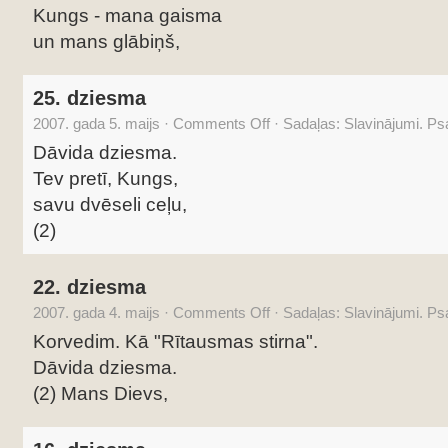
Kungs - mana gaisma
un mans glābiņš,
25. dziesma
2007. gada 5. maijs
·
Comments Off
·
Sadaļas:
Slavinājumi. P
Dāvida dziesma.
Tev pretī, Kungs,
savu dvēseli ceļu,
(2)
22. dziesma
2007. gada 4. maijs
·
Comments Off
·
Sadaļas:
Slavinājumi. P
Korvedim. Kā "Rītausmas stirna".
Dāvida dziesma.
(2) Mans Dievs,