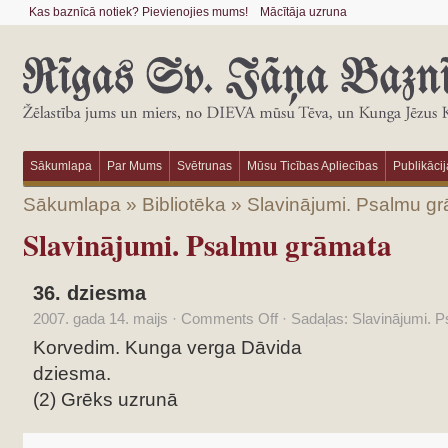
Kas baznīcā notiek? Pievienojies mums!
Mācītāja uzruna
Sākumlapa
Par Mums
Svētrunas
Mūsu Ticības Apliecības
Publikācij
Sākumlapa
»
Bibliotēka
»
Slavinājumi. Psalmu g
Slavinājumi. Psalmu grāmata
36. dziesma
2007. gada 14. maijs
·
Comments Off
·
Sadaļas:
Slavinājumi. 
Korvedim. Kunga verga Dāvida
dziesma.
(2) Grēks uzrunā