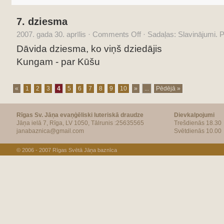
7. dziesma
2007. gada 30. aprīlis
·
Comments Off
·
Sadaļas:
Slavinājumi. 
Dāvida dziesma, ko viņš dziedājis
Kungam - par Kūšu
«
1
2
3
4
5
6
7
8
9
10
»
...
Pēdējā »
Rīgas Sv. Jāņa evaņģēliski luteriskā draudze
Dievkalpojumi
Jāņa ielā 7, Rīga, LV 1050, Tālrunis :25635565
Trešdienās 18.30
janabaznica@gmail.com
Svētdienās 10.00
© 2006 - 2007
Rīgas Svētā Jāņa baznīca