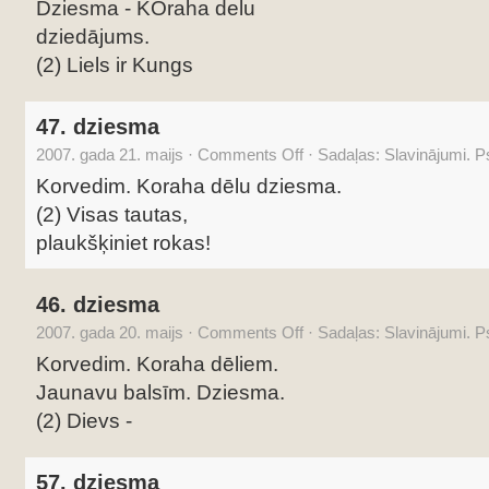
Dziesma - KOraha delu
dziedājums.
(2) Liels ir Kungs
47. dziesma
2007. gada 21. maijs
·
Comments Off
·
Sadaļas:
Slavinājumi. 
Korvedim. Koraha dēlu dziesma.
(2) Visas tautas,
plaukšķiniet rokas!
46. dziesma
2007. gada 20. maijs
·
Comments Off
·
Sadaļas:
Slavinājumi. 
Korvedim. Koraha dēliem.
Jaunavu balsīm. Dziesma.
(2) Dievs -
57. dziesma