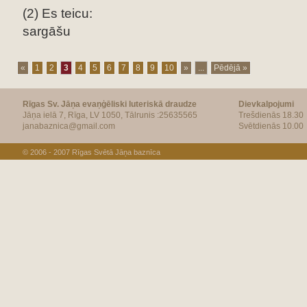
(2) Es teicu:
sargāšu
«
1
2
3
4
5
6
7
8
9
10
»
...
Pēdējā »
Rīgas Sv. Jāņa evaņģēliski luteriskā draudze
Dievkalpojumi
Jāņa ielā 7, Rīga, LV 1050, Tālrunis :25635565
Trešdienās 18.30
janabaznica@gmail.com
Svētdienās 10.00
© 2006 - 2007
Rīgas Svētā Jāņa baznīca