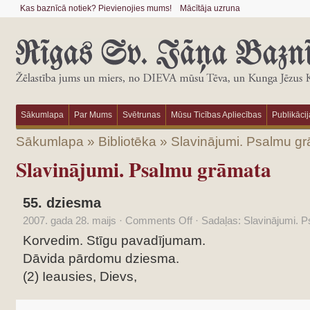
Kas baznīcā notiek? Pievienojies mums!
Mācītāja uzruna
Sākumlapa
Par Mums
Svētrunas
Mūsu Ticības Apliecības
Publikācij
Sākumlapa
»
Bibliotēka
»
Slavinājumi. Psalmu g
Slavinājumi. Psalmu grāmata
55. dziesma
2007. gada 28. maijs
·
Comments Off
·
Sadaļas:
Slavinājumi. 
Korvedim. Stīgu pavadījumam.
Dāvida pārdomu dziesma.
(2) Ieausies, Dievs,