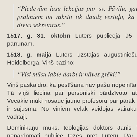
“Piedevām lasu lekcijas par sv. Pāvilu, ga
psalmiem un rakstu tik daudz vēstuļu, ka
divus sekretārus.”
1517. g. 31. oktobrī
Luters publicēja 95 
pārrunām.
1518. g. maijā
Luters uzstājas augustīnie
Heidelbergā. Viņš paziņo:
“Visi mūsu labie darbi ir nāves grēki!”
Viņš paskaidro, ka pestīšana nav pašu nopelnīta,
Tā viņš liecina par personiski pārdzīvoto a
Vecākie mūki nosauc jauno profesoru par pārāk r
ir sajūsmā. No viņiem vēlāk veidojas vairāku 
vadītāji.
Dominikāņu mūks, teoloģijas doktors Jānis T
nepārdomāti publicē tēzes pret Luteru. Par