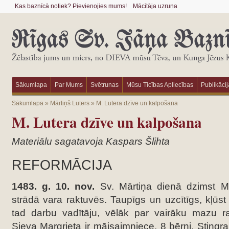
Kas baznīcā notiek? Pievienojies mums!
Mācītāja uzruna
Sākumlapa
Par Mums
Svētrunas
Mūsu Ticības Apliecības
Publikācij
Sākumlapa
»
Mārtiņš Luters
»
M. Lutera dzīve un kalpošana
M. Lutera dzīve un kalpošana
Materiālu sagatavoja Kaspars Šlihta
REFORMĀCIJA
1483. g. 10. nov.
Sv. Mārtiņa dienā dzimst M
strādā vara raktuvēs. Taupīgs un uzcītīgs, kļūst
tad darbu vadītāju, vēlāk par vairāku mazu rak
Sieva Margrieta ir mājsaimniece. 8 bērni. Stingra 