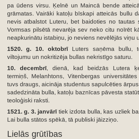
pa ūdens virsu. Ķelnē un Maincā bende atteicā
grāmatas. Vairāki katoļu bīskapi atteicās bullu da
nevis atbalstot Luteru, bet baidoties no tautas
Vormsas pilsētā nevarēja sev neko citu noīrēt k
neapkurinātu istabiņu, jo neviens nevēlējās viņu 
1520. g. 10. oktobrī
Luters saņēma bullu, 
viltojumu un nokritizēja bullas nekristīgo saturu.
10. decembrī
, dienā, kad beidzās Lutera ķ
termiņš, Melanhtons, Vitenbergas universitātes
tuvs draugs, aicināja studentus sapulcēties ārpus 
sadedzināta bulla, katoļu baznīcas pāvesta statū
teoloģiski raksti.
1521. g. 3. janvārī
tiek izdota bulla, kas uzliek b
Lai bulla stātos spēkā, tā publiski jāizziņo.
Lielās grūtības