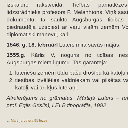
izskaidro rakstveidā. Ticības pamattēze
līdzstrādnieks profesors F. Melanhtons. Viņš sas
dokumentu, tā saukto Augsburgas ticības a
piedraudēja uzspiest ar varu visām zemēm Vo
diplomātiski manevri, kari.
1546. g. 18. februārī
Luters mira savās mājās.
1555.g.
Kārlis V, noguris no ticības nes
Augsburgas miera līgumu. Tas garantēja:
luteriešu zemēm tādu pašu drošību kā katoļu
tiesības izvēlēties valdniekam vai pilsētas v
katoļi, vai arī kļūs luterāņi.
Atreferējums no grāmatas “Mārtiņš Luters – refo
prof. Egils Grīslis), LELB tipogrāfija, 1992
←
Mārtiņa Lutera 95 tēzes