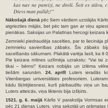
kas nav ne pareizi, ne droši. Šeit es stāvu, c
Dievs man palīdz!”
Nākošajā dienā
pēc šiem vārdiem uzstājās Kārlis
atgriezties mājās, bet pēc tam gan ar viņu apies
pienākas. Saksijas un Palatīnas hercogi ķeizara
Zemnieki piedraudēja sacelties, par to liecināja p
zemnieku savienības zābaks. Šis zābaks bi
sacelšanās sākumam. Plakātā varēja lasīt, ka 8 000
Pie ķeizara mītnes uzlīmēja uzrakstu: “Vai tai z
tikai – bērns!” Ķeizars nobijās un izlēma vēlr
tiešām sarunām.
24. aprīlī
Luters ieradās ko
Vitenbergas universitātes profesoriem. Luteram
kādu šķīrējtiesnesi, kurš pārbaudītu viņa un b
Luters atteicās, viņa liktenis bija izšķirts.
1521. g. 6. maijā
Kārlis V parakstīja Vormsas ed
pēc 21 dienas Luters, viņa sekotāji un grāmatas t