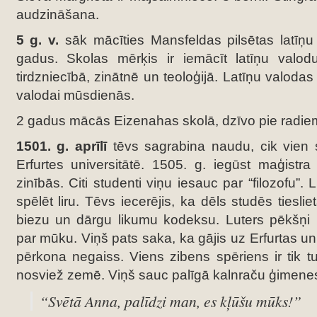
audzināšana.
5 g. v.
sāk mācīties Mansfeldas pilsētas latīņu
gadus. Skolas mērķis ir iemācīt latīņu valodu,
tirdzniecībā, zinātnē un teoloģijā. Latīņu valoda
valodai mūsdienās.
2 gadus mācās Eizenahas skolā, dzīvo pie radiem
1501. g. aprīlī
tēvs sagrabina naudu, cik vien s
Erfurtes universitātē. 1505. g. iegūst maģistr
zinībās. Citi studenti viņu iesauc par “filozofu”.
spēlēt liru. Tēvs iecerējis, ka dēls studēs tiesli
biezu un dārgu likumu kodeksu. Luters pēkšņi 
par mūku. Viņš pats saka, ka gājis uz Erfurtas uni
pērkona negaiss. Viens zibens spēriens ir tik tu
nosviež zemē. Viņš sauc palīgā kalnraču ģimenes
“Svētā Anna, palīdzi man, es kļūšu mūks!”