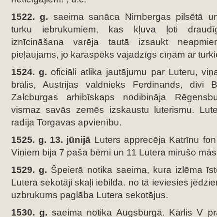
1522. g.
saeima sanāca Nirnbergas pilsētā u
turku iebrukumiem, kas kļuva ļoti draudīg
iznīcināšana varēja tautā izsaukt neapmier
pieļaujams, jo karaspēks vajadzīgs cīņām ar turk
1524. g.
oficiāli atlika jautājumu par Luteru, vi
brālis, Austrijas valdnieks Ferdinands, divi 
Zalcburgas arhibīskaps nodibināja Rēgensbu
vismaz savās zemēs izskaustu luterismu. Luter
radīja Torgavas apvienību.
1525. g. 13. jūnijā
Luters apprecēja Katrīnu fon
Viņiem bija 7 paša bērni un 11 Lutera mirušo māsu
1529. g.
Špeierā notika saeima, kura izlēma īst
Lutera sekotāji skaļi iebilda. no tā ieviesies jēdzie
uzbrukums paglāba Lutera sekotājus.
1530. g.
saeima notika Augsburgā. Kārlis V pras