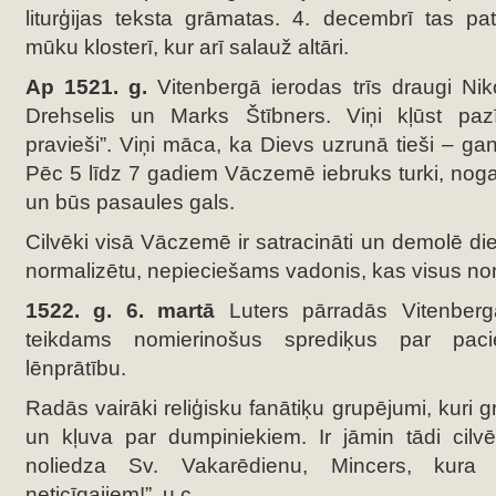
liturģijas teksta grāmatas. 4. decembrī tas pa
mūku klosterī, kur arī salauž altāri.
Ap 1521. g.
Vitenbergā ierodas trīs draugi Nik
Drehselis un Marks Štībners. Viņi kļūst paz
pravieši”. Viņi māca, ka Dievs uzrunā tieši – ga
Pēc 5 līdz 7 gadiem Vāczemē iebruks turki, nogal
un būs pasaules gals.
Cilvēki visā Vāczemē ir satracināti un demolē di
normalizētu, nepieciešams vadonis, kas visus no
1522. g. 6. martā
Luters pārradās Vitenber
teikdams nomierinošus sprediķus par pacie
lēnprātību.
Radās vairāki reliģisku fanātiķu grupējumi, kuri
un kļuva par dumpiniekiem. Ir jāmin tādi cilvē
noliedza Sv. Vakarēdienu, Mincers, kura s
neticīgajiem!”, u.c.