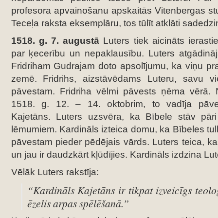
profesora apvainošanu apskaitās Vitenbergas st
Teceļa raksta eksemplāru, tos tūlīt atklāti sadedzi
1518. g. 7. augustā
Luters tiek aicināts ierasti
par ķecerību un nepaklausību. Luters atgādināj
Fridriham Gudrajam doto apsolījumu, ka viņu prat
zemē. Fridrihs, aizstāvēdams Luteru, savu vi
pāvestam. Fridriha vēlmi pāvests ņēma vērā. 
1518. g. 12. – 14. oktobrim, to vadīja pāve
Kajetāns. Luters uzsvēra, ka Bībele stāv pār
lēmumiem. Kardināls izteica domu, ka Bībeles tulk
pāvestam pieder pēdējais vārds. Luters teica, ka
un jau ir daudzkārt kļūdījies. Kardināls izdzina Lut
Vēlāk Luters rakstīja:
“Kardināls Kajetāns ir tikpat izveicīgs teol
ēzelis arpas spēlēšanā.”