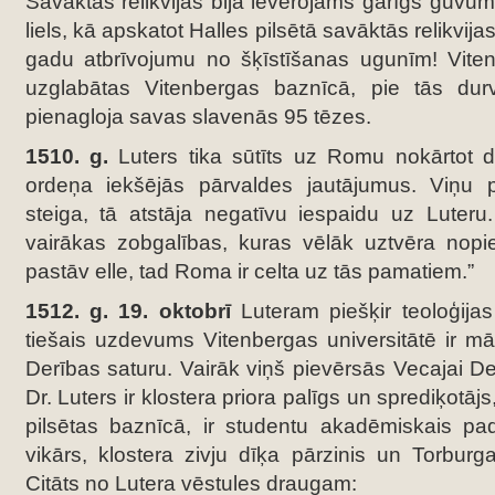
Savāktās relikvijas bija ievērojams garīgs guvums
liels, kā apskatot Halles pilsētā savāktās relikvij
gadu atbrīvojumu no šķīstīšanas ugunīm! Vitenb
uzglabātas Vitenbergas baznīcā, pie tās dur
pienagloja savas slavenās 95 tēzes.
1510. g.
Luters tika sūtīts uz Romu nokārtot 
ordeņa iekšējās pārvaldes jautājumus. Viņu pār
steiga, tā atstāja negatīvu iespaidu uz Luteru
vairākas zobgalības, kuras vēlāk uztvēra nopiet
pastāv elle, tad Roma ir celta uz tās pamatiem.”
1512. g. 19. oktobrī
Luteram piešķir teoloģija
tiešais uzdevums Vitenbergas universitātē ir m
Derības saturu. Vairāk viņš pievērsās Vecajai Derī
Dr. Luters ir klostera priora palīgs un sprediķotāj
pilsētas baznīcā, ir studentu akadēmiskais p
vikārs, klostera zivju dīķa pārzinis un Torburg
Citāts no Lutera vēstules draugam: