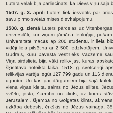
Lutera vēlāk bija pārliecināts, ka Dievs viņu šajā br
1507. g. 3. aprīlī
Luters tiek iesvētīts par pries
savu pirmo svētās mises dievkalpojumu.
1508. g. ziemā
Luters pārceļas uz Vitenbergas 
universitāti, kur viņam jāmāca teoloģija, pašam 
Universitātē mācās ap 200 studentu, ir liela bib
vidēji liela pilsētiņa ar 2 500 iedzīvotājiem. Unive
Gudrais, kuru pāvesta vēstnieks Vāczemē sauc
Viņa sirdslieta bija vākt relikvijas, kuras apskat
šķīstītavā noteiktā laika. 1518. g. svētcerīgi a
relikvijas varēja iegūt 127 799 gadu un 116 dienu 
ugunīm. Un kas par dārgumiem bija šajā kolekci
viena viņas kleita, salms no Jēzus silītes, Jēzus
svārki, josta, šķemba no klints, uz kuras stāv
Jeruzālemi, šķemba no Golgatas klints, akmens 
uzkāpa debesīs, ērkšķis no Jēzus vainaga, 35 