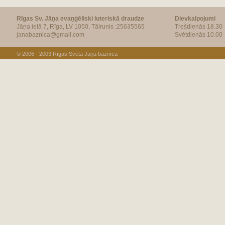
Rīgas Sv. Jāņa evaņģēliski luteriskā draudze
Dievkalpojumi
Jāņa ielā 7, Rīga, LV 1050, Tālrunis :25635565
Trešdienās 18.30
janabaznica@gmail.com
Svētdienās 10.00
© 2006 - 2003
Rīgas Svētā Jāņa baznīca