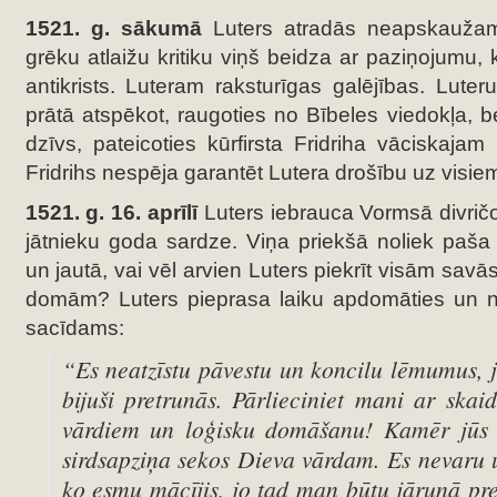
1521. g. sākumā
Luters atradās neapskaužamā
grēku atlaižu kritiku viņš beidza ar paziņojumu,
antikrists. Luteram raksturīgas galējības. Lut
prātā atspēkot, raugoties no Bībeles viedokļa, be
dzīvs, pateicoties kūrfirsta Fridriha vāciskajam
Fridrihs nespēja garantēt Lutera drošību uz visiem
1521. g. 16. aprīlī
Luters iebrauca Vormsā divričo
jātnieku goda sardze. Viņa priekšā noliek paša
un jautā, vai vēl arvien Luters piekrīt visām sa
domām? Luters pieprasa laiku apdomāties un nā
sacīdams:
“Es neatzīstu pāvestu un koncilu lēmumus, jo
bijuši pretrunās. Pārlieciniet mani ar ska
vārdiem un loģisku domāšanu! Kamēr jūs 
sirdsapziņa sekos Dieva vārdam. Es nevaru 
ko esmu mācījis, jo tad man būtu jārunā pre