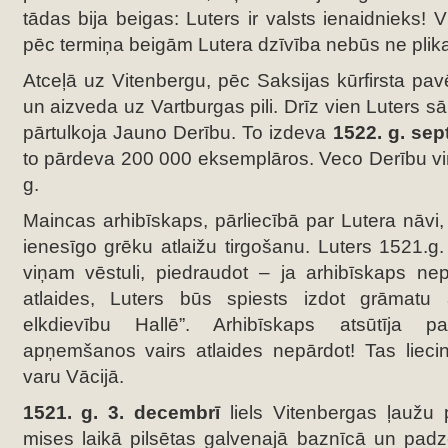
tādas bija beigas: Luters ir valsts ienaidnieks! V
pēc termiņa beigām Lutera dzīvība nebūs ne plika
Atceļā uz Vitenbergu, pēc Saksijas kūrfirsta pav
un aizveda uz Vartburgas pili. Drīz vien Luters s
pārtulkoja Jauno Derību. To izdeva
1522. g. sep
to pārdeva 200 000 eksemplāros. Veco Derību viņš
g.
Maincas arhibīskaps, pārliecībā par Lutera nāvi,
ienesīgo grēku atlaižu tirgošanu. Luters 1521.g.
viņam vēstuli, piedraudot – ja arhibīskaps nep
atlaides, Luters būs spiests izdot grāmat
elkdievību Hallē”. Arhibīskaps atsūtīja p
apņemšanos vairs atlaides nepārdot! Tas lieci
varu Vācijā.
1521. g. 3. decembrī
liels Vitenbergas ļaužu 
mises laikā pilsētas galvenajā baznīcā un padz