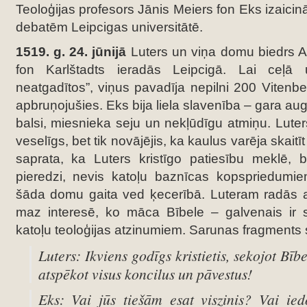
Teoloģijas profesors Jānis Meiers fon Eks izaicin
debatēm Leipcigas universitātē.
1519. g. 24. jūnijā
Luters un viņa domu biedrs 
fon Karlštadts ieradās Leipcigā. Lai ceļā
neatgadītos”, viņus pavadīja nepilni 200 Vitenbe
apbruņojušies. Eks bija liela slavenība – gara a
balsi, miesnieka seju un nekļūdīgu atmiņu. Luter
veselīgs, bet tik novājējis, ka kaulus varēja skaitī
saprata, ka Luters kristīgo patiesību meklē, 
pieredzi, nevis katoļu baznīcas kopspriedumie
šāda domu gaita ved ķecerībā. Luteram radās a
maz interesē, ko māca Bībele – galvenais ir se
katoļu teoloģijas atzinumiem. Sarunas fragments 
Luters: Ikviens godīgs kristietis, sekojot Bīb
atspēkot visus koncilus un pāvestus!
Eks: Vai jūs tiešām esat viszinis? Vai ied