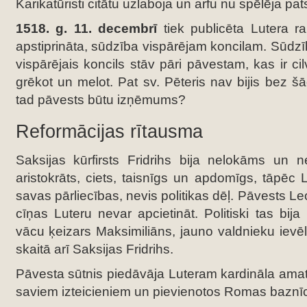
Karikatūristi citātu uzlaboja un arfu nu spēlēja pa
1518. g. 11. decembrī
tiek publicēta Lutera rak
apstiprināta, sūdzība vispārējam koncilam. Sūdzī
vispārējais koncils stāv pāri pāvestam, kas ir cil
grēkot un melot. Pat sv. Pēteris nav bijis bez 
tad pāvests būtu izņēmums?
Reformācijas rītausma
Saksijas kūrfirsts Fridrihs bija nelokāms un 
aristokrāts, ciets, taisnīgs un apdomīgs, tāpēc 
savas pārliecības, nevis politikas dēļ. Pāvests L
cīņas Luteru nevar apcietināt. Politiski tas bija
vācu ķeizars Maksimiliāns, jauno valdnieku ievēlēj
skaitā arī Saksijas Fridrihs.
Pāvesta sūtnis piedāvāja Luteram kardināla amatu
saviem izteicieniem un pievienotos Romas baznīc