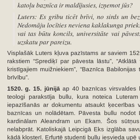
katoļu baznīca ir maldījusies, izņemot jūs?
Luters: Es gribu ticēt brīvi, no sirds un be
Nedomāju locīties neviena kaklakunga priekš
vai tas būtu koncils, universitāte vai pāvest
uzskatu par pareizu.
Visplašāk Luters kļuva pazīstams ar saviem 152
rakstiem “Sprediķī par pāvesta lāstu”, “Atklātā
kristīgajiem muižniekiem”, “Baznīca Babilonijas t
brīvību”.
1520. g. 15. jūnijā
ap 40 baznīcas virsvaldes loc
teologi parakstīja bullu, kura noteica Lutera
iepazīšanās ar dokumentu atsaukt ķecerības v
baznīcas un nolādētam. Pāvesta bullu nodot L
kardinālam Aleandram un Ekam. Šos sūtņus 
nelabprāt. Katoliskajā Leipcigā Eks izglāba sa
kādā klosterī. Erfurtē studenti bullu iesvieda upē 