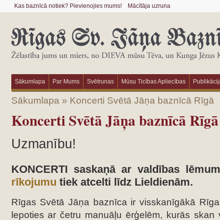
Kas baznīcā notiek? Pievienojies mums!
Mācītāja uzruna
Sākumlapa
Par Mums
Svētrunas
Mūsu Ticības Apliecības
Publikācij
Sākumlapa
»
Koncerti Svētā Jāņa baznīcā Rīgā
Koncerti Svētā Jāņa baznīcā Rīgā
Uzmanību!
KONCERTI saskaņā ar valdības lēm
rīkojumu
tiek atcelti līdz Lieldienām.
Rīgas Svētā Jāņa baznīca ir visskanīgākā Rīgas
lepoties ar četru manuāļu ērģelēm, kurās skan v