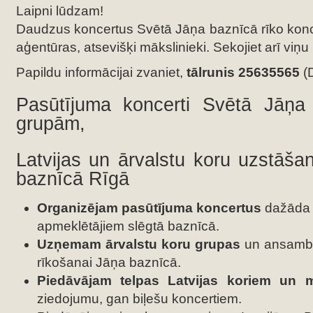
Laipni lūdzam!
Daudzus koncertus Svētā Jāņa baznīcā rīko konc
aģentūras, atsevišķi mākslinieki. Sekojiet arī viņu 
Papildu informācijai zvaniet,
tālrunis 25635565
(D
Pasūtījuma koncerti Svētā Jāņa
grupām,
Latvijas un ārvalstu koru uzstāš
baznīcā Rīgā
Organizējam pasūtījuma koncertus
dažāda 
apmeklētājiem slēgtā baznīcā.
Uzņemam ārvalstu koru grupas
un ansambļ
rīkošanai Jāņa baznīcā.
Piedāvājam telpas Latvijas koriem un
ziedojumu, gan biļešu koncertiem.