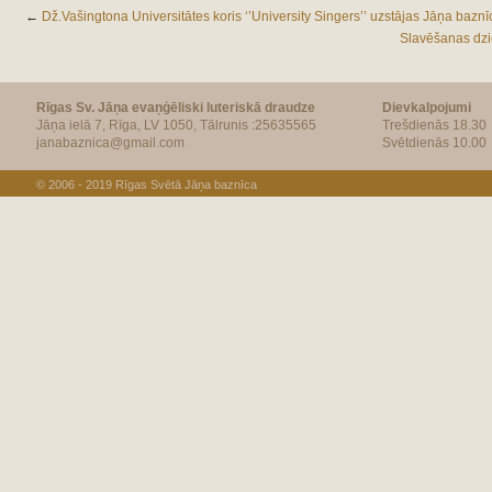
←
Dž.Vašingtona Universitātes koris ‘’University Singers’’ uzstājas Jāņa bazn
Slavēšanas dzie
Rīgas Sv. Jāņa evaņģēliski luteriskā draudze
Dievkalpojumi
Jāņa ielā 7, Rīga, LV 1050, Tālrunis :25635565
Trešdienās 18.30
janabaznica@gmail.com
Svētdienās 10.00
© 2006 - 2019
Rīgas Svētā Jāņa baznīca