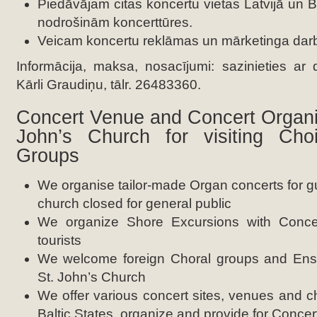
Piedāvājam citas koncertu vietas Latvijā un B
nodrošinām koncerttūres.
Veicam koncertu reklāmas un mārketinga dar
Informācija, maksa, nosacījumi: sazinieties ar
Kārli Graudiņu, tālr. 26483360.
Concert Venue and Concert Organiz
John’s Church for visiting Ch
Groups
We organise tailor-made Organ concerts for gue
church closed for general public
We organize Shore Excursions with Conce
tourists
We welcome foreign Choral groups and Ens
St. John’s Church
We offer various concert sites, venues and c
Baltic States, organize and provide for Conce