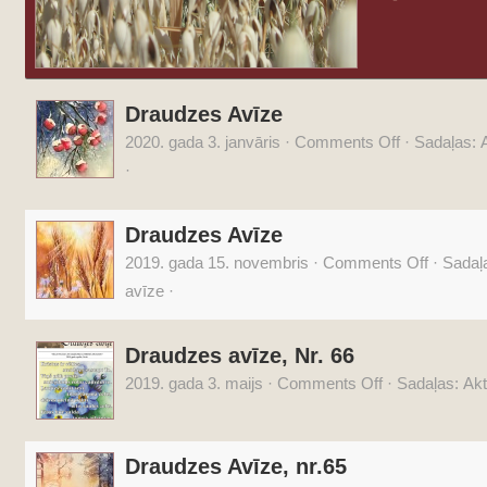
Draudzes Avīze
2020. gada 3. janvāris
·
Comments Off
·
Sadaļas:
A
·
Draudzes Avīze
2019. gada 15. novembris
·
Comments Off
·
Sadaļ
avīze
·
Draudzes avīze, Nr. 66
2019. gada 3. maijs
·
Comments Off
·
Sadaļas:
Akt
Draudzes Avīze, nr.65