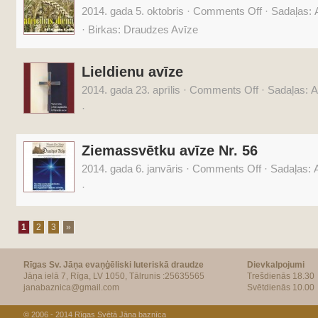
2014. gada 5. oktobris
·
Comments Off
·
Sadaļas:
·
Birkas:
Draudzes Avīze
Lieldienu avīze
2014. gada 23. aprīlis
·
Comments Off
·
Sadaļas:
A
·
Ziemassvētku avīze Nr. 56
2014. gada 6. janvāris
·
Comments Off
·
Sadaļas:
A
·
1
2
3
»
Rīgas Sv. Jāņa evaņģēliski luteriskā draudze
Dievkalpojumi
Jāņa ielā 7, Rīga, LV 1050, Tālrunis :25635565
Trešdienās 18.30
janabaznica@gmail.com
Svētdienās 10.00
© 2006 - 2014
Rīgas Svētā Jāņa baznīca