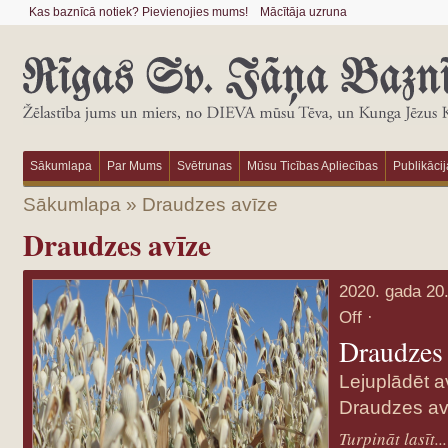
Kas baznīcā notiek? Pievienojies mums!
Mācītāja uzruna
Sākumlapa
Par Mums
Svētrunas
Mūsu Ticības Apliecības
Publikācij
Sākumlapa
»
Draudzes avīze
Draudzes avīze
2020. gada 20
Off
·
Draudzes 
Lejuplādēt a
Draudzes av
Turpināt lasīt...