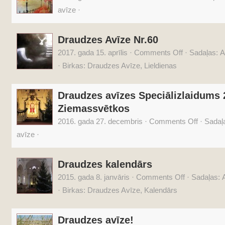
avīze
·
Draudzes Avīze Nr.60
2017. gada 15. aprīlis
·
Comments Off
·
Sadaļas:
A
·
Birkas:
Draudzes Avīze
,
Lieldienas
Draudzes avīzes Speciālizlaidums 
Ziemassvētkos
2016. gada 27. decembris
·
Comments Off
·
Sadaļ
avīze
·
Draudzes kalendārs
2015. gada 8. janvāris
·
Comments Off
·
Sadaļas:
A
·
Birkas:
Draudzes Avīze
,
Kalendārs
Draudzes avīze!