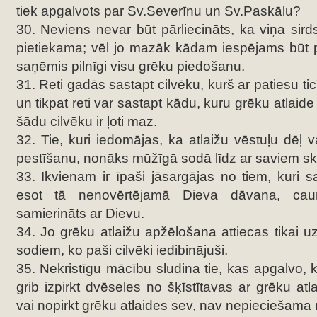
tiek apgalvots par Sv.Severīnu un Sv.Paskālu?
30. Neviens nevar būt pārliecināts, ka viņa sirds
pietiekama; vēl jo mazāk kādam iespējams būt p
saņēmis pilnīgi visu grēku piedošanu.
31. Reti gadās sastapt cilvēku, kurš ar patiesu tic
un tikpat reti var sastapt kādu, kuru grēku atlaide b
šādu cilvēku ir ļoti maz.
32. Tie, kuri iedomājas, ka atlaižu vēstuļu dēļ 
pestīšanu, nonāks mūžīgā sodā līdz ar saviem sk
33. Ikvienam ir īpaši jāsargājas no tiem, kuri s
esot tā nenovērtējamā Dieva dāvana, caur
samierināts ar Dievu.
34. Jo grēku atlaižu apžēlošana attiecas tikai 
sodiem, ko paši cilvēki iedibinājuši.
35. Nekristīgu mācību sludina tie, kas apgalvo, k
grib izpirkt dvēseles no šķīstītavas ar grēku atl
vai nopirkt grēku atlaides sev, nav nepieciešama n