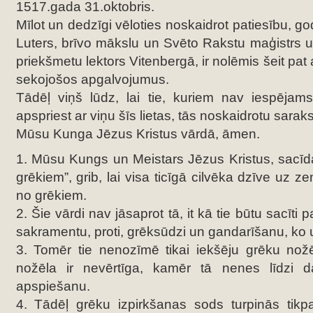
1517.gada 31.oktobris.
Mīlot un dedzīgi vēloties noskaidrot patiesību, g
Luters, brīvo mākslu un Svēto Rakstu maģistrs un
priekšmetu lektors Vitenbergā, ir nolēmis šeit pat
sekojošos apgalvojumus.
Tādēļ viņš lūdz, lai tie, kuriem nav iespējams
apspriest ar viņu šīs lietas, tās noskaidrotu saraks
Mūsu Kunga Jēzus Kristus vārdā, āmen.
1. Mūsu Kungs un Meistars Jēzus Kristus, sacīda
grēkiem”, grib, lai visa ticīgā cilvēka dzīve uz 
no grēkiem.
2. Šie vārdi nav jāsaprot tā, it kā tie būtu sacīt
sakramentu, proti, grēksūdzi un gandarīšanu, ko uz
3. Tomēr tie nenozīmē tikai iekšēju grēku nožē
nožēla ir nevērtīga, kamēr tā nenes līdzi 
apspiešanu.
4. Tādēļ grēku izpirkšanas sods turpinās tikpa