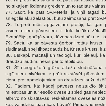
no sīkajiem ikdienas grēkiem un to radītās vainas
77. Sacīt, ka pats Sv.Pēteris, ja viņš tagad b
sniegt lielāku žēlastību, būtu zaimošana pret Sv.P
78. Turpretī mēs apgalvojam pretēji, ka gan 
visiem citiem pāvestiem ir dota lielāka žēlastīb
Evaņģēlijs, garīgā vara, dāvanas dziedināt u.c., kā 
79. Sacīt, ka ar pāvesta ģerboni rotāts krusts, 
sludinātāji, spēj tikpat daudz kā Kristus krusts, ir
80. Bīskapi, mācītāji un teologi, kuri pieļauj, ka
draudžu ļaudīm, nesīs par to atbildību.
81. Šī neiegrožotā grēku atlaižu sludināšana 
izglītotiem cilvēkiem ir grūti aizstāvēt pāvest
cieņu pret apmelojumiem un draudzes ļaužu dzēl
82. Tādiem, kā: kādēļ pāvests neiztukšo šķīs
mīlestības un tur esošo dvēseļu spiedīgās nepiec
atbrīvo no šķīstītavas neskaitāmas dvēseles no
kas vajadzīga baznīcas būvei? Pirmais iemesls 