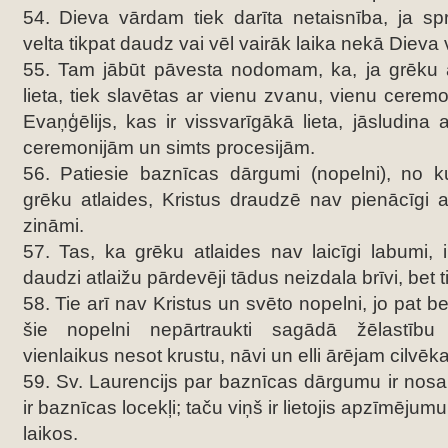
54. Dieva vārdam tiek darīta netaisnība, ja sp
velta tikpat daudz vai vēl vairāk laika nekā Dieva
55. Tam jābūt pāvesta nodomam, ka, ja grēku a
lieta, tiek slavētas ar vienu zvanu, vienu ceremo
Evaņģēlijs, kas ir vissvarīgākā lieta, jāsludina
ceremonijām un simts procesijām.
56. Patiesie baznīcas dārgumi (nopelni), no k
grēku atlaides, Kristus draudzē nav pienācīgi ap
zināmi.
57. Tas, ka grēku atlaides nav laicīgi labumi, i
daudzi atlaižu pārdevēji tādus neizdala brīvi, bet ti
58. Tie arī nav Kristus un svēto nopelni, jo pat b
šie nopelni nepārtraukti sagādā žēlastību
vienlaikus nesot krustu, nāvi un elli ārējam cilvēk
59. Sv. Laurencijs par baznīcas dārgumu ir nos
ir baznīcas locekļi; taču viņš ir lietojis apzīmējumu
laikos.