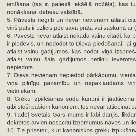
ienīšana (tas ir, patiesā iekšējā nožēla), kas t
nonākšanai debesu valstībā.
5. Pāvests negrib un nevar nevienam atlaist cit
viņš pats ir uzlicis pēc sava prāta vai saskaņā ar
6. Pāvests nevar atlaist nekādu vainu citādi, kā p
ir piedevis, un nododot to Dieva piedošanai; lai 
atlaist vainu gadījumos, kas nodoti viņa izsprieš
atlaist vainu šais gadījumos netiktu ievērota
nepiedots.
7. Dievs nevienam nepiedod pārkāpumu, vienl
viņa pilnīgu pazemību un nepakļaudams viņ
vietniekam.
8. Grēku izpirkšanas sodu kanoni ir jāattiecina 
atbilstoši pašiem kanoniem, tos nevar attiecināt u
9. Tādēļ Svētais Gars mums ir labi darījis, likd
dekrētos arvien nosacītu izņēmumus nāves un lie
10. Tie priesteri, kuri kanoniskos grēku izpirkša