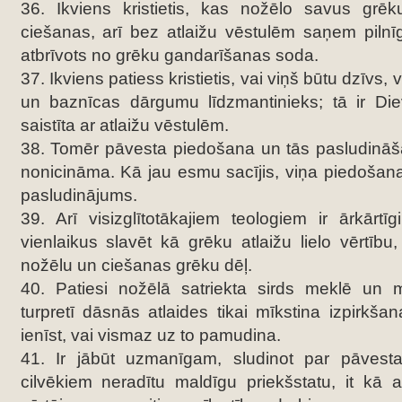
36. Ikviens kristietis, kas nožēlo savus gr
ciešanas, arī bez atlaižu vēstulēm saņem pilnī
atbrīvots no grēku gandarīšanas soda.
37. Ikviens patiess kristietis, vai viņš būtu dzīvs, va
un baznīcas dārgumu līdzmantinieks; tā ir D
saistīta ar atlaižu vēstulēm.
38. Tomēr pāvesta piedošana un tās pasludinā
nonicināma. Kā jau esmu sacījis, viņa piedošan
pasludinājums.
39. Arī visizglītotākajiem teologiem ir ārkārtīg
vienlaikus slavēt kā grēku atlaižu lielo vērtību
nožēlu un ciešanas grēku dēļ.
40. Patiesi nožēlā satriekta sirds meklē un m
turpretī dāsnās atlaides tikai mīkstina izpirkša
ienīst, vai vismaz uz to pamudina.
41. Ir jābūt uzmanīgam, sludinot par pāvesta
cilvēkiem neradītu maldīgu priekšstatu, it kā 