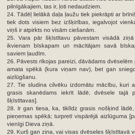
pilnīgākajiem, tas ir, ļoti nedaudziem.
24. Tādēļ lielākā daļa ļaužu tiek piekrāpti ar brī
tiek dots visiem bez izšķirības, iegalvojot vien
viņš ir atpirkts no visām ciešanām.
25. Vara pār šķīstītavu pāvestam visādā ziņā i
ikvienam bīskapam un mācītājam savā bīska
saviem ļaudīm.
26. Pāvests rīkojas pareizi, dāvādams dvēselēm
amata spēkā (kura viņam nav), bet gan snieg
aizlūgšanu.
27. Tie sludina cilvēku izdomātu mācību, kuri ap
grasis skanēdams iekrīt lādē, dvēsele tajā p
šķīstītavas].
28. Ir gan tiesa, ka, tiklīdz grasis nošķind lādē,
pieņemas spēkā; turpretī vispārējā aizlūguma [par
vienīgi Dieva ziņā.
29. Kurš gan zina, vai visas dvēseles šķīstītavā vē