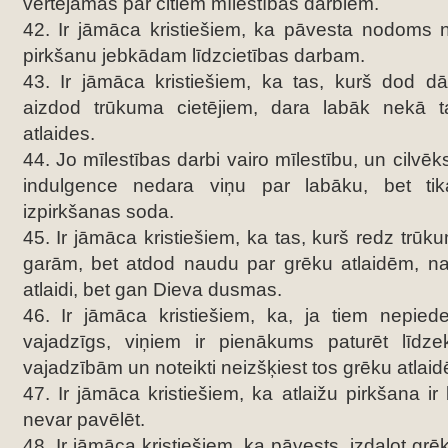
vērtējamas par citiem mīlestības darbiem.
42. Ir jāmāca kristiešiem, ka pāvesta nodoms na
pirkšanu jebkādam līdzcietības darbam.
43. Ir jāmāca kristiešiem, ka tas, kurš dod 
aizdod trūkuma cietējiem, dara labāk nekā t
atlaides.
44. Jo mīlestības darbi vairo mīlestību, un cilvēks
indulgence nedara viņu par labāku, bet tik
izpirkšanas soda.
45. Ir jāmāca kristiešiem, ka tas, kurš redz trūk
garām, bet atdod naudu par grēku atlaidēm, na
atlaidi, bet gan Dieva dusmas.
46. Ir jāmāca kristiešiem, ka, ja tiem nepied
vajadzīgs, viņiem ir pienākums paturēt līdz
vajadzībām un noteikti neizšķiest tos grēku atlai
47. Ir jāmāca kristiešiem, ka atlaižu pirkšana ir 
nevar pavēlēt.
48. Ir jāmāca kristiešiem, ka pāvests, izdalot grē