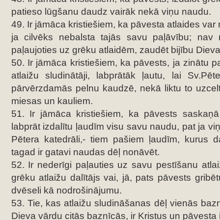
patieso lūgšanu daudz vairāk nekā viņu naudu.
49. Ir jāmāca kristiešiem, ka pāvesta atlaides var n
ja cilvēks nebalsta tajās savu paļāvību; nav
paļaujoties uz grēku atlaidēm, zaudēt bijību Dieva
50. Ir jāmāca kristiešiem, ka pāvests, ja zinātu p
atlaižu sludinātāji, labprātāk ļautu, lai Sv.Pē
pārvērzdamās pelnu kaudzē, nekā liktu to uzcel
miesas un kauliem.
51. Ir jāmāca kristiešiem, ka pāvests saska
labprāt izdalītu ļaudīm visu savu naudu, pat ja v
Pētera katedrāli,- tiem pašiem ļaudīm, kurus daž
tagad ir gatavi naudas dēļ nonāvēt.
52. Ir nederīgi paļauties uz savu pestīšanu atlai
grēku atlaižu dalītājs vai, jā, pats pāvests gribēt
dvēseli kā nodrošinājumu.
53. Tie, kas atlaižu sludināšanas dēļ vienās bazn
Dieva vārdu citās baznīcās, ir Kristus un pāvesta 