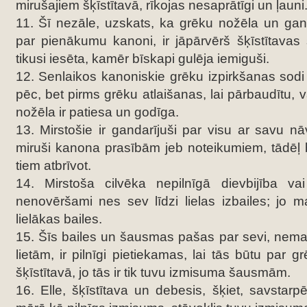
mirušajiem šķīstītavā, rīkojas nesaprātīgi un ļauni
11. Šī nezāle, uzskats, ka grēku nožēla un gan
par pienākumu kanoni, ir jāpārvērš šķīstītavas
tikusi iesēta, kamēr bīskapi gulēja iemiguši.
12. Senlaikos kanoniskie grēku izpirkšanas sodi ir
pēc, bet pirms grēku atlaišanas, lai pārbaudītu, v
nožēla ir patiesa un godīga.
13. Mirstošie ir gandarījuši par visu ar savu nāv
miruši kanona prasībām jeb noteikumiem, tādēļ b
tiem atbrīvot.
14. Mirstoša cilvēka nepilnīgā dievbijība vai
nenovēršami nes sev līdzi lielas izbailes; jo ma
lielākas bailes.
15. Šīs bailes un šausmas pašas par sevi, nema
lietām, ir pilnīgi pietiekamas, lai tās būtu par 
šķīstītavā, jo tās ir tik tuvu izmisuma šausmām.
16. Elle, šķīstītava un debesis, šķiet, savstarp