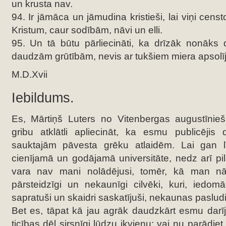
un krusta nav.
94. Ir jāmāca un jāmudina kristieši, lai viņi cens
Kristum, caur sodībām, nāvi un elli.
95. Un tā būtu pārliecināti, ka drīzāk nonāks 
daudzām grūtībām, nevis ar tukšiem miera apsol
M.D.Xvii
Iebildums.
Es, Mārtiņš Luters no Vitenbergas augustīnie
gribu atklātli apliecināt, ka esmu publicējis
sauktajām pāvesta grēku atlaidēm. Lai gan
cienījamā un godājamā universitāte, nedz arī pi
vara nav mani nolādējusi, tomēr, kā man nāc
pārsteidzīgi un nekaunīgi cilvēki, kuri, iedom
sapratuši un skaidri saskatījuši, nekaunas pasludi
Bet es, tāpat kā jau agrāk daudzkārt esmu darīji
ticības dēļ sirsnīgi lūdzu ikvienu: vai nu parādie