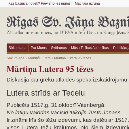
Kas baznīcā notiek? Pievienojies mums!
Mācītāja uzruna
Sākumlapa
Par Mums
Svētrunas
Mūsu Ticības Apliecības
Publikācij
Sākumlapa
»
Mārtiņš Luters
»
Mārtiņa Lutera 95 tēzes
Mārtiņa Lutera 95 tēzes
Diskusija par grēku atlaides spēka izskaidrojumu
Lutera strīds ar Tecelu
Publicēts 1517.g. 31.oktobrī Vitenbergā.
No latīņu valodas vāciski tulkojis Justs Jonass.
Ir zināmi trīs šo tēžu izdevumi, kas datēti ar 15
visos Lutera tēžu krājumos. No šiem izdevumi