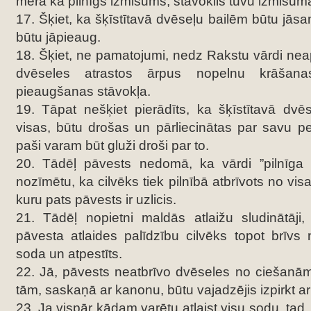
mērā kā pilnīgs izmisums, stāvoklis tuvu izmisum
17. Šķiet, ka šķīstītavā dvēseļu bailēm būtu jās
būtu jāpieaug.
18. Šķiet, ne pamatojumi, nedz Rakstu vārdi neap
dvēseles atrastos ārpus nopelnu krāšanas
pieaugšanas stāvokļa.
19. Tāpat nešķiet pierādīts, ka šķīstītavā dvē
visas, būtu drošas un pārliecinātas par savu p
paši varam būt gluži droši par to.
20. Tādēļ pāvests nedomā, ka vārdi ”pilnīga 
nozīmētu, ka cilvēks tiek pilnībā atbrīvots no visa
kuru pats pāvests ir uzlicis.
21. Tādēļ nopietni maldās atlaižu sludinātāji,
pāvesta atlaides palīdzību cilvēks topot brīvs
soda un atpestīts.
22. Jā, pāvests neatbrīvo dvēseles no ciešanām 
tām, saskaņā ar kanonu, būtu vajadzējis izpirkt ar
23. Ja vispār kādam varētu atlaist visu sodu, tad,