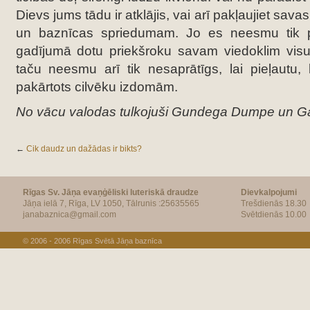
Dievs jums tādu ir atklājis, vai arī pakļaujiet sa
un baznīcas spriedumam. Jo es neesmu tik p
gadījumā dotu priekšroku savam viedoklim visu 
taču neesmu arī tik nesaprātīgs, lai pieļautu,
pakārtots cilvēku izdomām.
No vācu valodas tulkojuši Gundega Dumpe un Ga
←
Cik daudz un dažādas ir bikts?
Rīgas Sv. Jāņa evaņģēliski luteriskā draudze
Dievkalpojumi
Jāņa ielā 7, Rīga, LV 1050, Tālrunis :25635565
Trešdienās 18.30
janabaznica@gmail.com
Svētdienās 10.00
© 2006 - 2006
Rīgas Svētā Jāņa baznīca