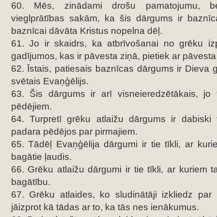
60. Mēs, zinādami drošu pamatojumu, be
vieglprātības sakām, ka šis dārgums ir baznīc
baznīcai dāvāta Kristus nopelna dēļ.
61. Jo ir skaidrs, ka atbrīvošanai no grēku iz
gadījumos, kas ir pāvesta ziņā, pietiek ar pāvesta
62. Īstais, patiesais baznīcas dārgums ir Dieva 
svētais Evaņģēlijs.
63. Šis dārgums ir arī visneieredzētākais, jo
pēdējiem.
64. Turpretī grēku atlaižu dārgums ir dabiski 
padara pēdējos par pirmajiem.
65. Tādēļ Evaņģēlija dārgumi ir tie tīkli, ar kuri
bagātie ļaudis.
66. Grēku atlaižu dārgumi ir tie tīkli, ar kuriem 
bagātību.
67. Grēku atlaides, ko sludinātāji izkliedz par ‘’
jāizprot kā tādas ar to, ka tās nes ienākumus.