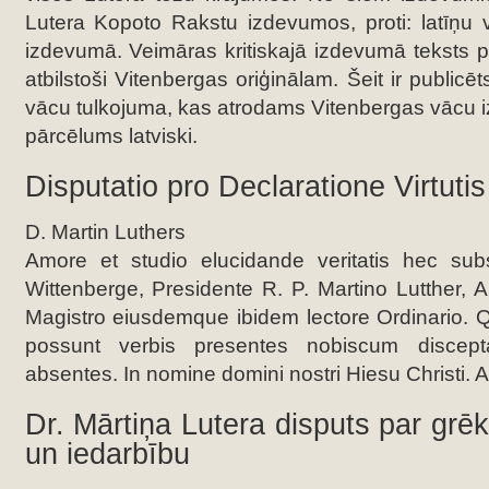
Lutera Kopoto Rakstu izdevumos, proti: latīņu 
izdevumā. Veimāras kritiskajā izdevumā teksts pu
atbilstoši Vitenbergas oriģinālam. Šeit ir publicē
vācu tulkojuma, kas atrodams Vitenbergas vācu iz
pārcēlums latviski.
Disputatio pro Declaratione Virtuti
D. Martin Luthers
Amore et studio elucidande veritatis hec subs
Wittenberge, Presidente R. P. Martino Lutther, A
Magistro eiusdemque ibidem lectore Ordinario. Qu
possunt verbis presentes nobiscum discepta
absentes. In nomine domini nostri Hiesu Christi. 
Dr. Mārtiņa Lutera disputs par grē
un iedarbību