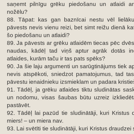
saņemt pilnīgu grēku piedošanu un atlaidi a
nožēlu?
88. Tāpat: kas gan baznīcai nestu vēl lielā
pāvests nevis vienu reizi, bet simt reižu dienā k
šo piedošanu un atlaidi?
89. Ja pāvests ar grēku atlaidēm tiecas pēc dvēs
naudas, kādēļ tad viņš aptur agrāk dotās i
atlaides, kurām taču ir tas pats spēks?
90. Ja šie laju argumenti un sarūgtinājums tiek apk
nevis atspēkoti, sniedzot pamatojumus, tad ta
pāvestu ienaidnieku izsmieklam un padara kristie
91. Tādēļ, ja grēku atlaides tiktu sludinātas sa
un nodomu, visas šaubas būtu uzreiz izkliedēta
pastāvēt.
92. Tādēļ lai pazūd tie sludinātāji, kuri Kristus
miers! – un miera nav.
93. Lai svētīti tie sludinātāji, kuri Kristus draudzei