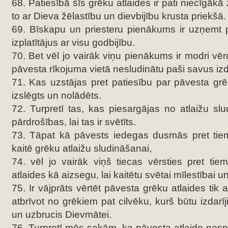
68. Patiesībā šīs grēku atlaides ir pati niecīgākā 
to ar Dieva žēlastību un dievbijību krusta priekšā.
69. Bīskapu un priesteru pienākums ir uzņemt p
izplatītājus ar visu godbijību.
70. Bet vēl jo vairāk viņu pienākums ir modri vērot
pāvesta rīkojuma vietā nesludinātu paši savus i
71. Kas uzstājas pret patiesību par pāvesta grēk
izslēgts un nolādēts.
72. Turpretī tas, kas piesargājas no atlaižu sl
pārdrošības, lai tas ir svētīts.
73. Tāpat kā pāvests iedegas dusmās pret tie
kaitē grēku atlaižu sludināšanai,
74. vēl jo vairāk viņš tiecas vērsties pret tie
atlaides kā aizsegu, lai kaitētu svētai mīlestībai un
75. Ir vājprāts vērtēt pāvesta grēku atlaides tik 
atbrīvot no grēkiem pat cilvēku, kurš būtu izdar
un uzbrucis Dievmātei.
76. Turpretī mēs sakām, ka pāvesta atlaide nespē