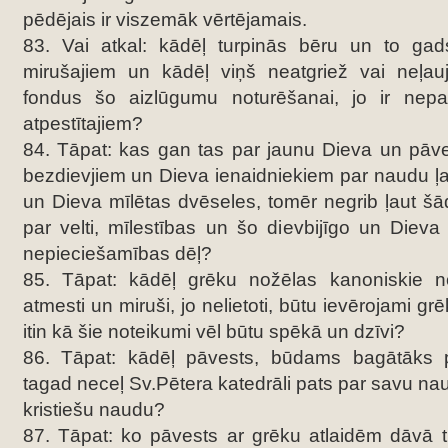
pēdējais ir viszemāk vērtējamais.
83. Vai atkal: kādēļ turpinās bēru un to gad
mirušajiem un kādēļ viņš neatgriež vai neļa
fondus šo aizlūgumu noturēšanai, jo ir nepar
atpestītajiem?
84. Tāpat: kas gan tas par jaunu Dieva un pāve
bezdievjiem un Dieva ienaidniekiem par naudu ļau
un Dieva mīlētas dvēseles, tomēr negrib ļaut šā
par velti, mīlestības un šo dievbijīgo un Dieva 
nepieciešamības dēļ?
85. Tāpat: kādēļ grēku nožēlas kanoniskie no
atmesti un miruši, jo nelietoti, būtu ievērojami g
itin kā šie noteikumi vēl būtu spēkā un dzīvi?
86. Tāpat: kādēļ pāvests, būdams bagātāks 
tagad neceļ Sv.Pētera katedrāli pats par savu na
kristiešu naudu?
87. Tāpat: ko pāvests ar grēku atlaidēm dāvā tie