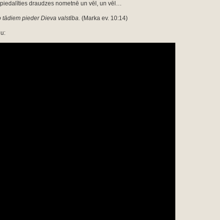
 piedalīties draudzes nometnē un vēl, un vēl…
o tādiem pieder Dieva valstība.
(Marka ev. 10:14)
u: