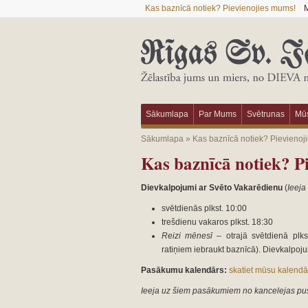
Kas baznīcā notiek? Pievienojies mums!
M
Sākumlapa
Par Mums
Svētrunas
Mūs
Sākumlapa
»
Kas baznīcā notiek? Pievienoj
Kas baznīcā notiek? P
Dievkalpojumi ar Svēto Vakarēdienu
(
Ieeja
svētdienās plkst. 10:00
trešdienu vakaros plkst. 18:30
Reizi mēnesī –
otrajā svētdienā plk
ratiņiem iebraukt baznīcā). Dievkalpoju
Pasākumu kalendārs:
skatiet mūsu kalendā
Ieeja uz šiem pasākumiem no kancelejas pus