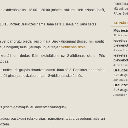
Publikācij
Mārtiņš Lu
piektdienās plkst. 18:00 – 20:00 (mācību sākums tiek izziņots īpaši,
Rīgas Svē
JAUNĀKI
 18:15, notiek Draudzes namā Jāņa sētā 1, ieeja no Jāņa sētas
Mēs iesi
Jānis / pir
Iesvētes
ēl par grūtu piedalīties pilnajā Dievkalpojumā! Būsiet mīļi gaidīti
pievienot
maija beigām) mūsu jaukajā un jautrajā
Svētdienas skolā
.
Astere / p
Iesvētes
zrunāti un dodas līdzi skolotājiem uz Svētdienas skolu. Pēc
pievienot
topas.
Jānis / pir
s notiek trīs grupās draudzes namā Jāņa sētā. Papildus nodarbība
Draudze
3.-5.aug
paralēli ģimeņu dievkalpojumam. Svētdienas skolā mēs:
guntabl / 
Draudze
3.-5.aug
Armands / 
s (esam gatavojuši arī adventes vainagus),
aujoši pasākumi (ekskursijas, pārgājieni, teātra uzvedumi, mēs arī
udzēm.