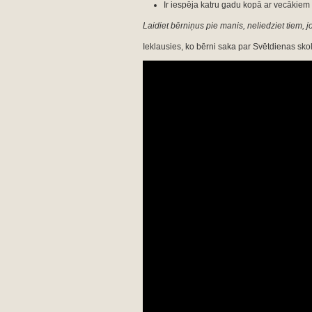
Ir iespēja katru gadu kopā ar vecākiem
Laidiet bērniņus pie manis, neliedziet tiem, j
Ieklausies, ko bērni saka par Svētdienas skol