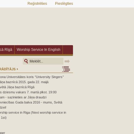
Reģistrēties
Pieslēgties
īcā Rīgā
Worship Service In English
RĀDĪTĀJS
ona Universitātes koris ‘’University Singers’’
āņa baznīcā 2015. gada 22. maijā
Svētā Jāņa baznīcā Rīgā
 dziesmu vakars 7. martā plkst. 19:00
zam - sazinieties ar Jāņa draudzi
būvniecības Gada balva 2016 - mums, Svētā
zei!
rship service in Riga (Next worship service in
1st)
pper