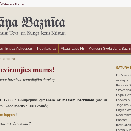
ācītāja uzruna
u Ticības Apliecības
Publikācijas
Aktualitātes FB
Koncerti Svētā Jāņa Bazn
ies mums!
ievienojies mums!
SATURA 
Dž.Vašingt
 caur baznīcas centrālajām durvīm)
uzstājas J
Koncerti 
Slavēšanas
Laipni lūd
st. 12:00 dievkalpojums
ģimenēm
ar maziem bērniņiem
(var ar
Latvijas 
Jāņa draud
mu vada mācītājs Juris Zariņš;
English wo
ra lappusi
!
November 
Baptism
es, no Jāņa ielas 7:
Instruction
Lord’s Su