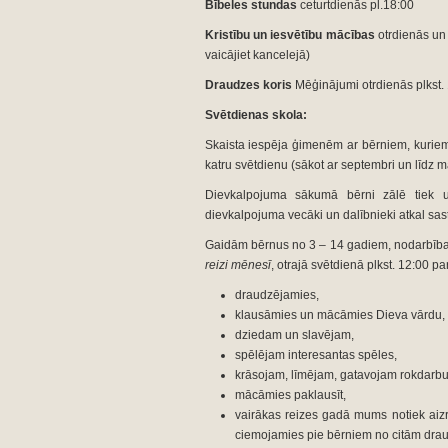
Bībeles stundas
ceturtdienās pl.18:00
Kristību un iesvētību mācības
otrdienās un 
vaicājiet kancelejā)
Draudzes koris
Mēģinājumi otrdienās plkst.
Svētdienas skola:
Skaista iespēja ģimenēm ar bērniem, kuriem v
katru svētdienu (sākot ar septembri un līdz 
Dievkalpojuma sākumā bērni zālē tiek u
dievkalpojuma vecāki un dalībnieki atkal sas
Gaidām bērnus no 3 – 14 gadiem, nodarbība
reizi mēnesī
, otrajā svētdienā plkst. 12:00 
draudzējamies,
klausāmies un mācāmies Dieva vārdu,
dziedam un slavējam,
spēlējam interesantas spēles,
krāsojam, līmējam, gatavojam rokdarbu
mācāmies paklausīt,
vairākas reizes gadā mums notiek aizr
ciemojamies pie bērniem no citām dra