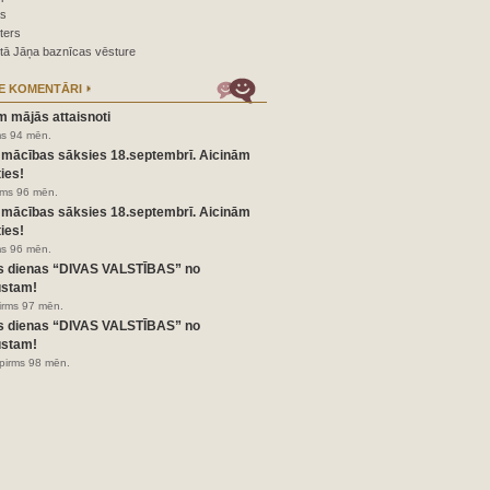
as
ters
tā Jāņa baznīcas vēsture
E KOMENTĀRI
m mājās attaisnoti
ms 94 mēn.
 mācības sāksies 18.septembrī. Aicinām
ies!
irms 96 mēn.
 mācības sāksies 18.septembrī. Aicinām
ies!
ms 96 mēn.
s dienas “DIVAS VALSTĪBAS” no
ustam!
pirms 97 mēn.
s dienas “DIVAS VALSTĪBAS” no
ustam!
pirms 98 mēn.