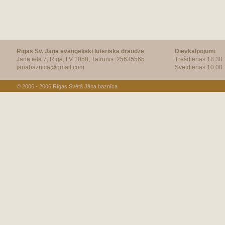
Rīgas Sv. Jāņa evaņģēliski luteriskā draudze
Dievkalpojumi
Jāņa ielā 7, Rīga, LV 1050, Tālrunis :25635565
Trešdienās 18.30
janabaznica@gmail.com
Svētdienās 10.00
© 2006 - 2006
Rīgas Svētā Jāņa baznīca