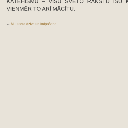
KATEHISMU – VISU SVĒTO RAKSTU ĪSU 
VIENMĒR TO ARĪ MĀCĪTU.
←
M. Lutera dzīve un kalpošana