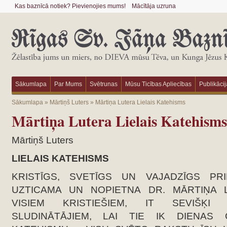
Kas baznīcā notiek? Pievienojies mums!
Mācītāja uzruna
Sākumlapa
Par Mums
Svētrunas
Mūsu Ticības Apliecības
Publikācij
Sākumlapa
»
Mārtiņš Luters
»
Mārtiņa Lutera Lielais Katehisms
Mārtiņa Lutera Lielais Katehisms
Mārtiņš Luters
LIELAIS KATEHISMS
KRISTĪGS, SVETĪGS UN VAJADZĪGS PRI
UZTICAMA UN NOPIETNA DR. MĀRTIŅA 
VISIEM KRISTIEŠIEM, IT SEVIŠĶI
SLUDINĀTĀJIEM, LAI TIE IK DIENAS 