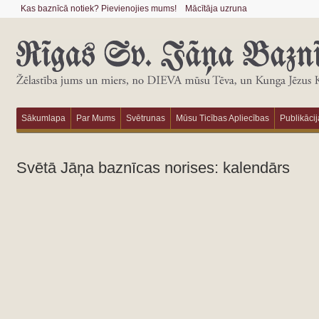
Kas baznīcā notiek? Pievienojies mums!
Mācītāja uzruna
Sākumlapa
Par Mums
Svētrunas
Mūsu Ticības Apliecības
Publikācij
Svētā Jāņa baznīcas norises: kalendārs