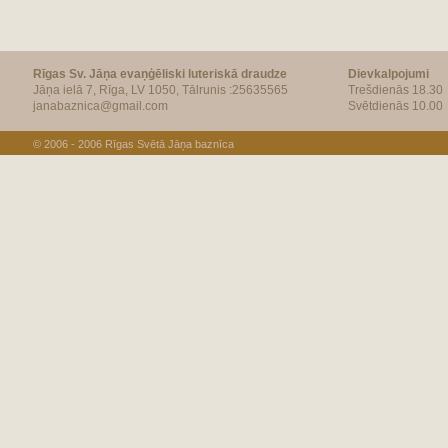
Rīgas Sv. Jāņa evaņģēliski luteriskā draudze
Dievkalpojumi
Jāņa ielā 7, Rīga, LV 1050, Tālrunis :25635565
Trešdienās 18.30
janabaznica@gmail.com
Svētdienās 10.00
© 2006 - 2006
Rīgas Svētā Jāņa baznīca