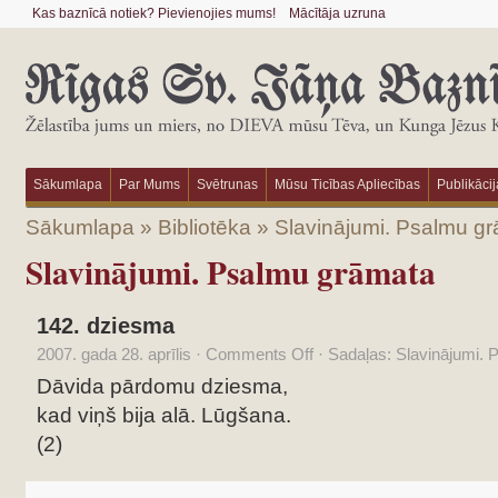
Kas baznīcā notiek? Pievienojies mums!
Mācītāja uzruna
Sākumlapa
Par Mums
Svētrunas
Mūsu Ticības Apliecības
Publikācij
Sākumlapa
»
Bibliotēka
»
Slavinājumi. Psalmu g
Slavinājumi. Psalmu grāmata
142. dziesma
2007. gada 28. aprīlis
·
Comments Off
·
Sadaļas:
Slavinājumi. 
Dāvida pārdomu dziesma,
kad viņš bija alā. Lūgšana.
(2)