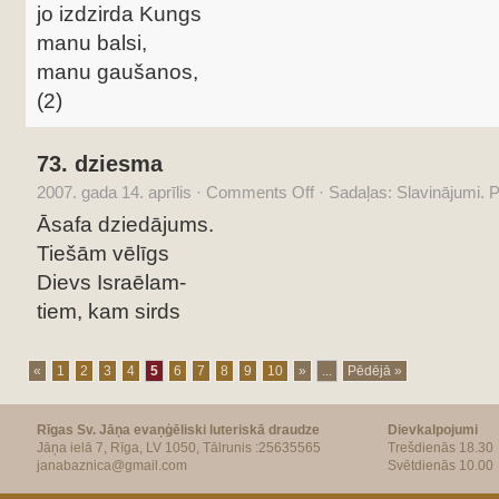
jo izdzirda Kungs
manu balsi,
manu gaušanos,
(2)
73. dziesma
2007. gada 14. aprīlis
·
Comments Off
·
Sadaļas:
Slavinājumi. 
Āsafa dziedājums.
Tiešām vēlīgs
Dievs Israēlam-
tiem, kam sirds
«
1
2
3
4
5
6
7
8
9
10
»
...
Pēdējā »
Rīgas Sv. Jāņa evaņģēliski luteriskā draudze
Dievkalpojumi
Jāņa ielā 7, Rīga, LV 1050, Tālrunis :25635565
Trešdienās 18.30
janabaznica@gmail.com
Svētdienās 10.00