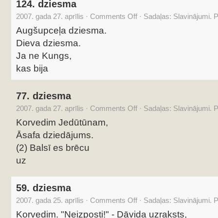
124. dziesma
2007. gada 27. aprīlis
·
Comments Off
·
Sadaļas:
Slavinājumi. 
Augšupceļa dziesma.
Dieva dziesma.
Ja ne Kungs,
kas bija
77. dziesma
2007. gada 27. aprīlis
·
Comments Off
·
Sadaļas:
Slavinājumi. 
Korvedim Jedūtūnam,
Āsafa dziedājums.
(2) Balsī es brēcu
uz
59. dziesma
2007. gada 25. aprīlis
·
Comments Off
·
Sadaļas:
Slavinājumi. 
Korvedim. "Neizposti!" - Dāvida uzraksts,