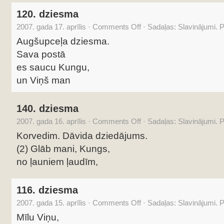
120. dziesma
2007. gada 17. aprīlis
·
Comments Off
·
Sadaļas:
Slavinājumi. 
Augšupceļa dziesma.
Sava postā
es saucu Kungu,
un Viņš man
140. dziesma
2007. gada 16. aprīlis
·
Comments Off
·
Sadaļas:
Slavinājumi. 
Korvedim. Dāvida dziedājums.
(2) Glāb mani, Kungs,
no ļauniem ļaudīm,
116. dziesma
2007. gada 15. aprīlis
·
Comments Off
·
Sadaļas:
Slavinājumi. 
Mīlu Viņu,