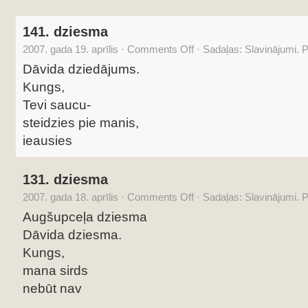
141. dziesma
2007. gada 19. aprīlis
·
Comments Off
·
Sadaļas:
Slavinājumi. 
Dāvida dziedājums.
Kungs,
Tevi saucu-
steidzies pie manis,
ieausies
131. dziesma
2007. gada 18. aprīlis
·
Comments Off
·
Sadaļas:
Slavinājumi. 
Augšupceļa dziesma
Dāvida dziesma.
Kungs,
mana sirds
nebūt nav