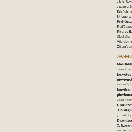
Jānis Rokp
Jauna grā
Kristīgie, 
M. Lutera 
Problēmas,
Radīšanas
Ričards B
Slavinājum
Vēstule n
Žēlastības
JAUNĀKI
Mēs iesi
Jānis / pir
Iesvētes
pievienot
Astere / p
Iesvētes
pievienot
Jānis / pir
Draudze
3.-5.aug
guntabl / 
Draudze
3.-5.aug
Armands / 