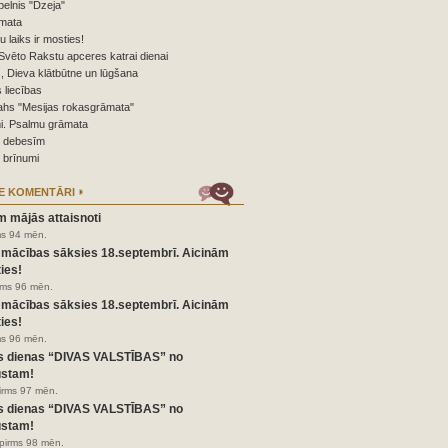
elnis "Dzeja"
mata
nu laiks ir mosties!
Svēto Rakstu apceres katrai dienai
 Dieva klātbūtne un lūgšana
 liecības
ahs "Mesijas rokasgrāmata"
i. Psalmu grāmata
o debesīm
 brīnumi
E KOMENTĀRI
m mājās attaisnoti
ms 94 mēn.
 mācības sāksies 18.septembrī. Aicinām
ies!
irms 96 mēn.
 mācības sāksies 18.septembrī. Aicinām
ies!
ms 96 mēn.
s dienas “DIVAS VALSTĪBAS” no
ustam!
pirms 97 mēn.
s dienas “DIVAS VALSTĪBAS” no
ustam!
pirms 98 mēn.