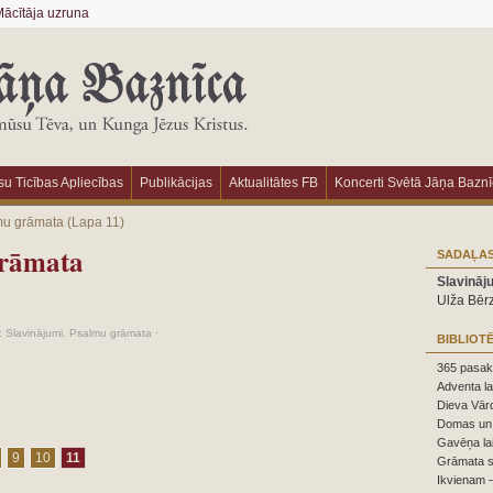
ācītāja uzruna
u Ticības Apliecības
Publikācijas
Aktualitātes FB
Koncerti Svētā Jāņa Bazn
mu grāmata
(Lapa 11)
grāmata
SADAĻAS
Slavināj
Ulža Bēr
:
Slavinājumi. Psalmu grāmata
·
BIBLIOT
365 pasaka
Adventa la
Dieva Vārd
Domas un 
Gavēņa la
9
10
11
Grāmata s
Ikvienam –