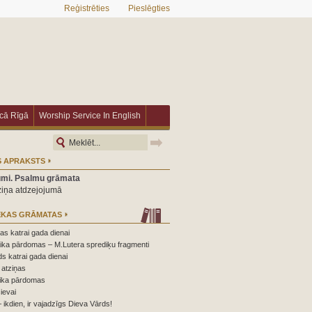
Reģistrēties
Pieslēgties
īcā Rīgā
Worship Service In English
 APRAKSTS
umi. Psalmu grāmata
ziņa atdzejojumā
ĒKAS GRĀMATAS
s katrai gada dienai
ika pārdomas – M.Lutera sprediķu fragmenti
s katrai gada dienai
atziņas
ika pārdomas
ievai
 ikdien, ir vajadzīgs Dieva Vārds!