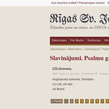
Kas baznīcā notiek? Pievienojies mums!
M
Sākumlapa
Par Mums
Svētrunas
Mūs
Sākumlapa
»
Bibliotēka
»
Slavinājumi. Psal
Slavinājumi. Psalmu 
133.dziesma.
2007. gada 14. janvāris
·
Comments Off
·
Sadaļas
Augšupceļa dziesma. Dāvidam.
(1) Lūk, cik labi,
cik tīkami
« Pirmā
...
«
2
3
4
5
6
7
8