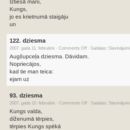
Iztiesā mani,
Kungs,
jo es krietnumā staigāju
un
122. dziesma
2007. gada 11. februāris
·
Comments Off
·
Sadaļas:
Slavinājum
Augšupceļa dziesma. Dāvidam.
Nopriecājos,
kad tie man teica:
ejam uz
93. dziesma
2007. gada 10. februāris
·
Comments Off
·
Sadaļas:
Slavinājum
Kungs valda,
diženumā tērpies,
tērpies Kungs spēkā