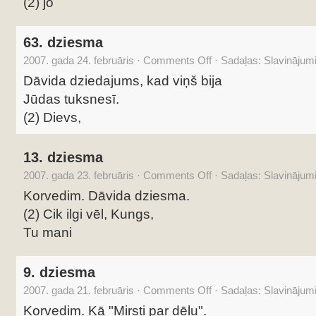
(2) jo
63. dziesma
2007. gada 24. februāris
·
Comments Off
·
Sadaļas:
Slavinājum
Dāvida dziedajums, kad viņš bija
Jūdas tuksnesī.
(2) Dievs,
13. dziesma
2007. gada 23. februāris
·
Comments Off
·
Sadaļas:
Slavinājum
Korvedim. Dāvida dziesma.
(2) Cik ilgi vēl, Kungs,
Tu mani
9. dziesma
2007. gada 21. februāris
·
Comments Off
·
Sadaļas:
Slavinājum
Korvedim. Kā "Mirsti par dēlu".