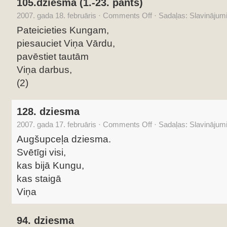
105.dziesma (1.-23. pants)
2007. gada 18. februāris
·
Comments Off
·
Sadaļas:
Slavinājum
Pateicieties Kungam,
piesauciet Viņa Vārdu,
pavēstiet tautām
Viņa darbus,
(2)
128. dziesma
2007. gada 17. februāris
·
Comments Off
·
Sadaļas:
Slavinājum
Augšupceļa dziesma.
Svētīgi visi,
kas bijā Kungu,
kas staigā
Viņa
94. dziesma