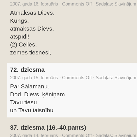
2007. gada 16. februāris
·
Comments Off
·
Sadaļas:
Slavinājum
Atmaksas Dievs,
Kungs,
atmaksas Dievs,
atspīdi!
(2) Celies,
zemes tiesnesi,
72. dziesma
2007. gada 15. februāris
·
Comments Off
·
Sadaļas:
Slavinājum
Par Sālamanu.
Dod, Dievs, ķēniņam
Tavu tiesu
un Tavu taisnību
37. dziesma (16.-40.pants)
2007. gada 14. februāris
·
Comments Off
·
Sadaļas:
Slavinājum