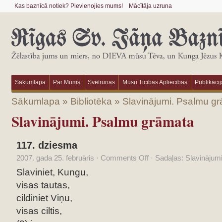
Kas baznīcā notiek? Pievienojies mums!
Mācītāja uzruna
Sākumlapa
Par Mums
Svētrunas
Mūsu Ticības Apliecības
Publikācij
Sākumlapa
»
Bibliotēka
»
Slavinājumi. Psalmu g
Slavinājumi. Psalmu grāmata
117. dziesma
2007. gada 25. februāris
·
Comments Off
·
Sadaļas:
Slavinājum
Slaviniet, Kungu,
visas tautas,
cildiniet Viņu,
visas ciltis,