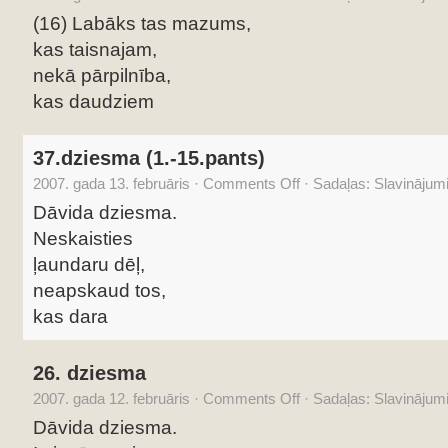
(16) Labāks tas mazums,
kas taisnajam,
nekā pārpilnība,
kas daudziem
37.dziesma (1.-15.pants)
2007. gada 13. februāris
·
Comments Off
·
Sadaļas:
Slavinājum
Dāvida dziesma.
Neskaisties
ļaundaru dēļ,
neapskaud tos,
kas dara
26. dziesma
2007. gada 12. februāris
·
Comments Off
·
Sadaļas:
Slavinājum
Dāvida dziesma.