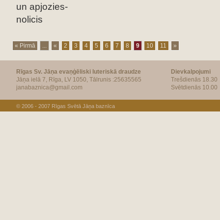
un apjozies-
nolicis
« Pirmā
...
«
2
3
4
5
6
7
8
9
10
11
»
Rīgas Sv. Jāņa evaņģēliski luteriskā draudze
Dievkalpojumi
Jāņa ielā 7, Rīga, LV 1050, Tālrunis :25635565
Trešdienās 18.30
janabaznica@gmail.com
Svētdienās 10.00
© 2006 - 2007
Rīgas Svētā Jāņa baznīca