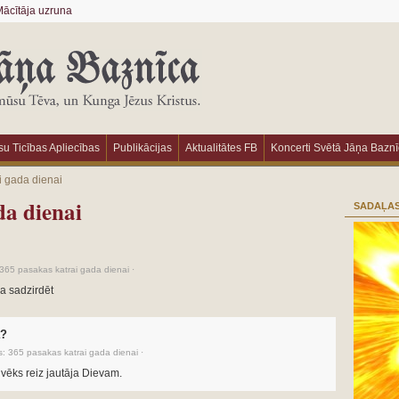
ācītāja uzruna
u Ticības Apliecības
Publikācijas
Aktualitātes FB
Koncerti Svētā Jāņa Bazn
i gada dienai
da dienai
SADAĻAS
365 pasakas katrai gada dienai
·
ja sadzirdēt
ā?
s:
365 pasakas katrai gada dienai
·
lvēks reiz jautāja Dievam.