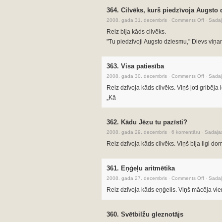
364. Cilvēks, kurš piedzīvoja Augsto
2008. gada 31. decembris
·
Comments Off
·
Sadaļ
Reiz bija kāds cilvēks.
"Tu piedzīvoji Augsto dziesmu," Dievs viņa
363. Visa patiesība
2008. gada 30. decembris
·
Comments Off
·
Sadaļ
Reiz dzīvoja kāds cilvēks. Viņš ļoti gribēja 
„Kā
362. Kādu Jēzu tu pazīsti?
2008. gada 29. decembris
·
6 komentāru
·
Sadaļa
Reiz dzīvoja kāds cilvēks. Viņš bija ilgi do
361. Eņģeļu aritmētika
2008. gada 27. decembris
·
Comments Off
·
Sadaļ
Reiz dzīvoja kāds eņģelis. Viņš mācēja vienī
360. Svētbilžu gleznotājs