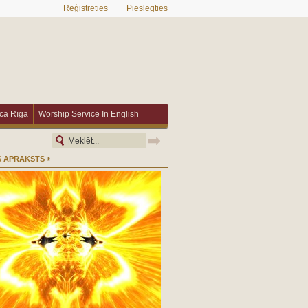
Reģistrēties
Pieslēgties
īcā Rīgā
Worship Service In English
 APRAKSTS