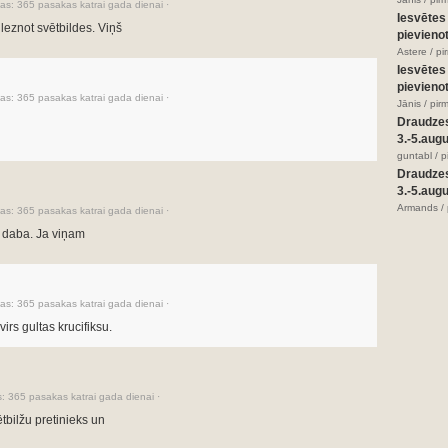
as:
365 pasakas katrai gada dienai
·
Iesvētes
leznot svētbildes. Viņš
pievienot
Astere / p
Iesvētes
pievienot
as:
365 pasakas katrai gada dienai
·
Jānis / pir
Draudze
3.-5.aug
guntabl / 
Draudze
3.-5.aug
Armands / 
as:
365 pasakas katrai gada dienai
·
a daba. Ja viņam
as:
365 pasakas katrai gada dienai
·
virs gultas krucifiksu.
s:
365 pasakas katrai gada dienai
·
ētbilžu pretinieks un