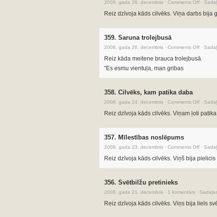
2008. gada 26. decembris
·
Comments Off
·
Sadaļ
Reiz dzīvoja kāds cilvēks. Viņa darbs bija g
359. Saruna trolejbusā
2008. gada 26. decembris
·
Comments Off
·
Sadaļ
Reiz kāda meitene brauca trolejbusā.
"Es esmu vientuļa, man gribas
358. Cilvēks, kam patika daba
2008. gada 24. decembris
·
Comments Off
·
Sadaļ
Reiz dzīvoja kāds cilvēks. Viņam ļoti patik
357. Mīlestības noslēpums
2008. gada 23. decembris
·
Comments Off
·
Sadaļ
Reiz dzīvoja kāds cilvēks. Viņš bija pielicis 
356. Svētbilžu pretinieks
2008. gada 21. decembris
·
1 komentārs
·
Sadaļa
Reiz dzīvoja kāds cilvēks. Viņs bija liels sv