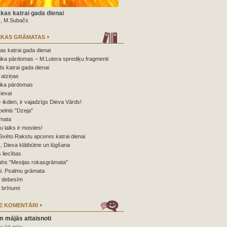
kas katrai gada dienai
s, M.Subačs
ĒKAS GRĀMATAS
s katrai gada dienai
ika pārdomas – M.Lutera sprediķu fragmenti
s katrai gada dienai
atziņas
ika pārdomas
ievai
 ikdien, ir vajadzīgs Dieva Vārds!
elnis "Dzeja"
mata
nu laiks ir mosties!
Svēto Rakstu apceres katrai dienai
 Dieva klātbūtne un lūgšana
 liecības
ahs "Mesijas rokasgrāmata"
i. Psalmu grāmata
o debesīm
 brīnumi
E KOMENTĀRI
m mājās attaisnoti
ms 94 mēn.