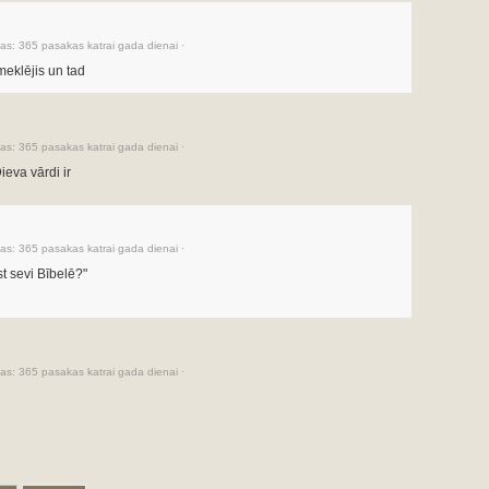
as:
365 pasakas katrai gada dienai
·
meklējis un tad
as:
365 pasakas katrai gada dienai
·
ieva vārdi ir
as:
365 pasakas katrai gada dienai
·
t sevi Bībelē?"
as:
365 pasakas katrai gada dienai
·