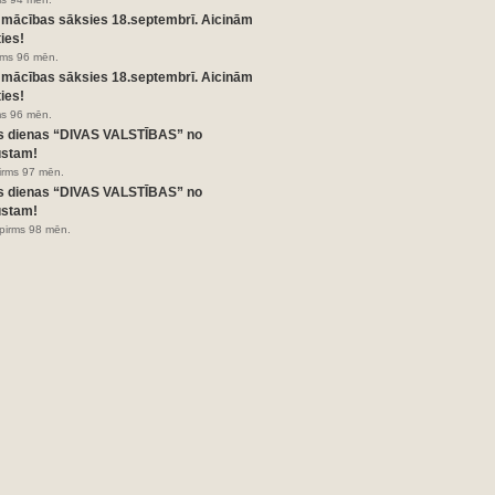
 mācības sāksies 18.septembrī. Aicinām
ies!
irms 96 mēn.
 mācības sāksies 18.septembrī. Aicinām
ies!
ms 96 mēn.
s dienas “DIVAS VALSTĪBAS” no
ustam!
pirms 97 mēn.
s dienas “DIVAS VALSTĪBAS” no
ustam!
pirms 98 mēn.