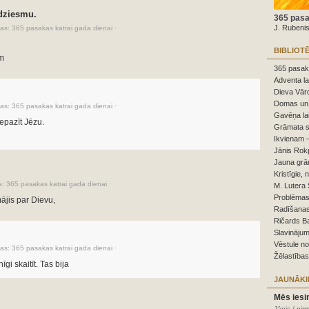
 dziesmu.
365 pasa
J. Rubeni
as:
365 pasakas katrai gada dienai
·
BIBLIOT
m
365 pasaka
Adventa la
Dieva Vārd
Domas un 
as:
365 pasakas katrai gada dienai
·
Gavēņa la
iepazīt Jēzu.
Grāmata s
Ikvienam –
Jānis Rokp
Jauna grā
Kristīgie, 
s:
365 pasakas katrai gada dienai
·
M. Lutera 
Problēmas,
mājis par Dievu,
Radīšanas
Ričards B
Slavinājum
Vēstule n
as:
365 pasakas katrai gada dienai
·
Žēlastības
gi skaitīt. Tas bija
JAUNĀKI
Mēs iesi
Jānis / pir