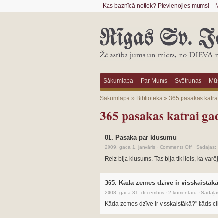
Kas baznīcā notiek? Pievienojies mums!
M
Sākumlapa
Par Mums
Svētrunas
Mūs
Sākumlapa
»
Bibliotēka
»
365 pasakas katra
365 pasakas katrai ga
01. Pasaka par klusumu
2009. gada 1. janvāris
·
Comments Off
·
Sadaļas:
Reiz bija klusums. Tas bija tik liels, ka varē
365. Kāda zemes dzīve ir visskaistāk
2008. gada 31. decembris
·
2 komentāru
·
Sadaļa
Kāda zemes dzīve ir visskaistākā?" kāds ci