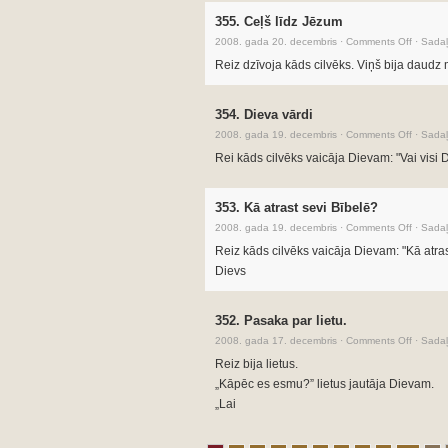
355. Ceļš līdz Jēzum
2008. gada 20. decembris
·
Comments Off
·
Sadaļ
Reiz dzīvoja kāds cilvēks. Viņš bija daudz 
354. Dieva vārdi
2008. gada 19. decembris
·
Comments Off
·
Sadaļ
Rei kāds cilvēks vaicāja Dievam: "Vai visi D
353. Kā atrast sevi Bībelē?
2008. gada 19. decembris
·
Comments Off
·
Sadaļ
Reiz kāds cilvēks vaicāja Dievam: "Kā atras
Dievs
352. Pasaka par lietu.
2008. gada 17. decembris
·
Comments Off
·
Sadaļ
Reiz bija lietus.
„Kāpēc es esmu?” lietus jautāja Dievam.
„Lai