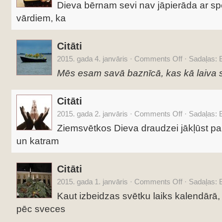
Dieva bērnam sevi nav jāpierāda ar s
vārdiem, ka
Citāti
2015. gada 4. janvāris
·
Comments Off
·
Sadaļas:
B
Mēs esam savā baznīcā, kas kā laiva s
Citāti
2015. gada 2. janvāris
·
Comments Off
·
Sadaļas:
B
Ziemsvētkos Dieva draudzei jākļūst par
un katram
Citāti
2015. gada 1. janvāris
·
Comments Off
·
Sadaļas:
B
Kaut izbeidzas svētku laiks kalendārā,
pēc sveces