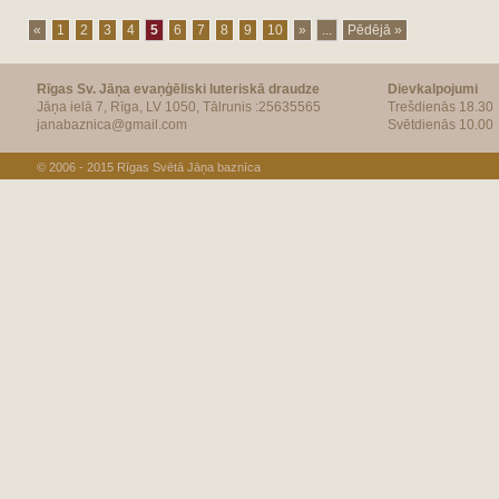
«
1
2
3
4
5
6
7
8
9
10
»
...
Pēdējā »
Rīgas Sv. Jāņa evaņģēliski luteriskā draudze
Dievkalpojumi
Jāņa ielā 7, Rīga, LV 1050, Tālrunis :25635565
Trešdienās 18.30
janabaznica@gmail.com
Svētdienās 10.00
© 2006 - 2015
Rīgas Svētā Jāņa baznīca