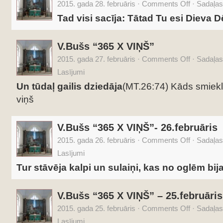
2015. gada 28. februāris
·
Comments Off
·
Sadaļas
Tad visi sacīja: Tātad Tu esi Dieva 
V.Bušs “365 X VIŅŠ”
2015. gada 27. februāris
·
Comments Off
·
Sadaļas
Lasījumi
Un tūdaļ gailis dziedāja
(MT.26:74) Kāds smieklīg
viņš
V.Bušs “365 X VIŅŠ”- 26.februāris
2015. gada 26. februāris
·
Comments Off
·
Sadaļas
Lasījumi
Tur stāvēja kalpi un sulaiņi, kas no oglēm bij
V.Bušs “365 X VIŅŠ” – 25.februāris
2015. gada 25. februāris
·
Comments Off
·
Sadaļas
Lasījumi