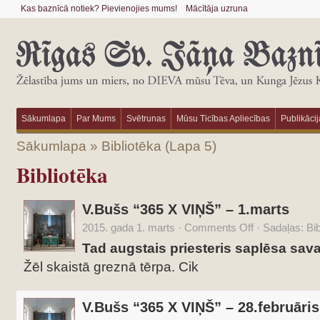
Kas baznīcā notiek? Pievienojies mums!
Mācītāja uzruna
Sākumlapa
Par Mums
Svētrunas
Mūsu Ticības Apliecības
Publikācij
Sākumlapa
»
Bibliotēka
(Lapa 5)
Bibliotēka
V.Bušs “365 X VIŅŠ” – 1.marts
2015. gada 1. marts
·
Comments Off
·
Sadaļas:
Bib
Tad augstais priesteris saplēsa sav
Žēl skaistā greznā tērpa. Cik
V.Bušs “365 X VIŅŠ” – 28.februāris