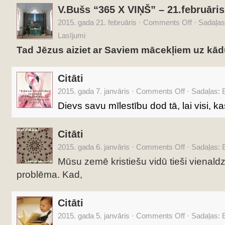
V.Bušs “365 X VIŅŠ” – 21.februāris
2015. gada 21. februāris
·
Comments Off
·
Sadaļas
Lasījumi
Tad Jēzus aiziet ar Saviem mācekļiem uz kādu
Citāti
2015. gada 7. janvāris
·
Comments Off
·
Sadaļas:
B
Dievs savu mīlestību dod tā, lai visi, ka
Citāti
2015. gada 6. janvāris
·
Comments Off
·
Sadaļas:
B
Mūsu zemē kristiešu vidū tieši vienaldzī
problēma. Kad,
Citāti
2015. gada 5. janvāris
·
Comments Off
·
Sadaļas:
B