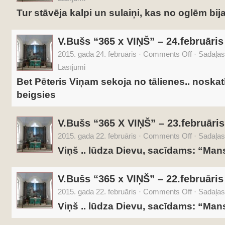
Tur stāvēja kalpi un sulaiņi, kas no oglēm bij
V.Bušs “365 x VIŅŠ” – 24.februāris
2015. gada 24. februāris
·
Comments Off
·
Sadaļas
Lasījumi
Bet Pēteris Viņam sekoja no tālienes.. noskatī
beigsies
V.Bušs “365 X VIŅŠ” – 23.februāris
2015. gada 22. februāris
·
Comments Off
·
Sadaļas
Viņš .. lūdza Dievu, sacīdams: “Mans
V.Bušs “365 x VIŅŠ” – 22.februāris
2015. gada 22. februāris
·
Comments Off
·
Sadaļas
Viņš .. lūdza Dievu, sacīdams: “Mans