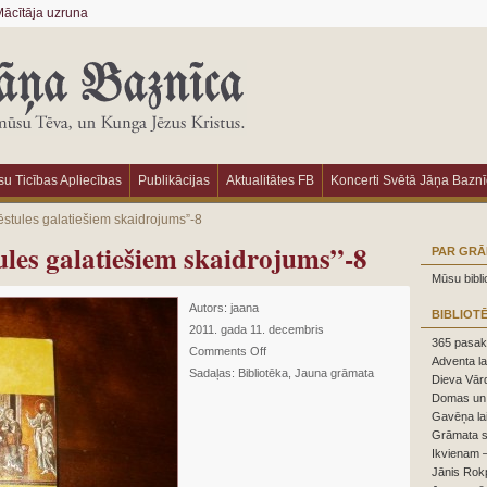
ācītāja uzruna
u Ticības Apliecības
Publikācijas
Aktualitātes FB
Koncerti Svētā Jāņa Bazn
ēstules galatiešiem skaidrojums”-8
ules galatiešiem skaidrojums”-8
PAR GR
Mūsu bibl
Autors:
jaana
BIBLIOT
2011. gada 11. decembris
365 pasaka
Comments Off
Adventa la
Sadaļas:
Bibliotēka
,
Jauna grāmata
Dieva Vārd
Domas un 
Gavēņa la
Grāmata s
Ikvienam –
Jānis Rokp