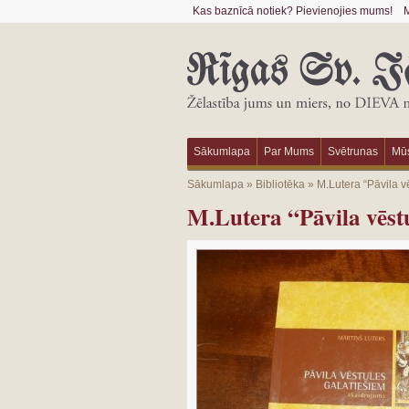
Kas baznīcā notiek? Pievienojies mums!
M
Sākumlapa
Par Mums
Svētrunas
Mūs
Sākumlapa
»
Bibliotēka
»
M.Lutera “Pāvila v
M.Lutera “Pāvila vēst