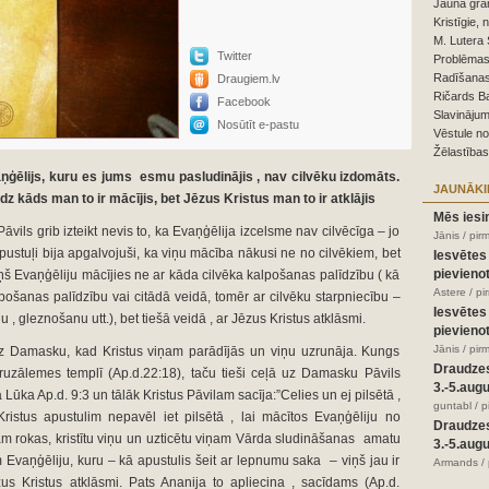
Jauna grā
Kristīgie, 
M. Lutera 
Twitter
Problēmas,
Radīšanas
Draugiem.lv
Ričards B
Facebook
Slavinājum
Nosūtīt e-pastu
Vēstule n
Žēlastības
aņģēlijs, kuru es jums esmu pasludinājis , nav cilvēku izdomāts.
JAUNĀKI
 kāds man to ir mācījis, bet Jēzus Kristus man to ir atklājis
Mēs iesi
āvils grib izteikt nevis to, ka Evaņģēlija izcelsme nav cilvēcīga – jo
Jānis / pir
 apustuļi bija apgalvojuši, ka viņu mācība nākusi ne no cilvēkiem, bet
Iesvētes
pievienot
viņš Evaņģēliju mācījies ne ar kāda cilvēka kalpošanas palīdzību ( kā
Astere / p
ošanas palīdzību vai citādā veidā, tomēr ar cilvēku starpniecību –
Iesvētes
u , gleznošanu utt.), bet tiešā veidā , ar Jēzus Kristus atklāsmi.
pievienot
Jānis / pir
uz Damasku, kad Kristus viņam parādījās un viņu uzrunāja. Kungs
Draudze
eruzālemes templī (Ap.d.22:18), taču tieši ceļā uz Damasku Pāvils
3.-5.aug
ūka Ap.d. 9:3 un tālāk Kristus Pāvilam sacīja:”Celies un ej pilsētā ,
guntabl / 
Kristus apustulim nepavēl iet pilsētā , lai mācītos Evaņģēliju no
Draudze
lam rokas, kristītu viņu un uzticētu viņam Vārda sludināšanas amatu
3.-5.aug
m Evaņģēliju, kuru – kā apustulis šeit ar lepnumu saka – viņš jau ir
Armands / 
us Kristus atklāsmi. Pats Ananija to apliecina , sacīdams (Ap.d.