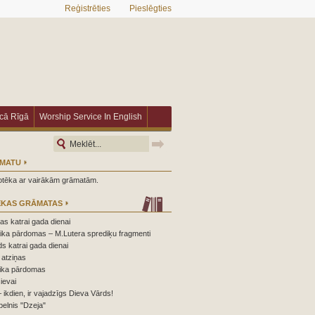
Reģistrēties
Pieslēgties
īcā Rīgā
Worship Service In English
ĀMATU
iotēka ar vairākām grāmatām.
ĒKAS GRĀMATAS
s katrai gada dienai
ika pārdomas – M.Lutera sprediķu fragmenti
s katrai gada dienai
atziņas
ika pārdomas
ievai
 ikdien, ir vajadzīgs Dieva Vārds!
elnis "Dzeja"