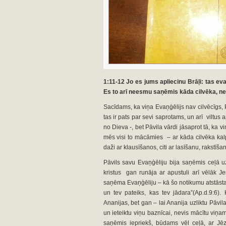
1:11-12 Jo es jums apliecinu Brāļi: tas ev
Es to arī neesmu saņēmis kāda cilvēka, nedz
Sacīdams, ka viņa Evaņģēlijs nav cilvēcīgs, P
tas ir pats par sevi saprotams, un arī viltus
no Dieva -, bet Pāvila vārdi jāsaprot tā, ka 
mēs visi to mācāmies – ar kāda cilvēka kalp
daži ar klausīšanos, citi ar lasīšanu, rakstīšan
Pāvils savu Evaņģēliju bija saņēmis ceļā 
kristus gan runāja ar apustuli arī vēlāk J
saņēma Evaņģēliju – kā šo notikumu atstāsta L
un tev pateiks, kas tev jādara”(Ap.d.9:6). 
Ananijas, bet gan – lai Ananija uzliktu Pāvi
un ieteiktu viņu baznīcai, nevis mācītu viņa
saņēmis iepriekš, būdams vēl ceļā, ar Jēz