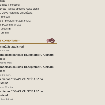
mata
nu laiks ir mosties!
Svēto Rakstu apceres katrai dienai
 Dieva klātbūtne un lūgšana
 liecības
ahs "Mesijas rokasgrāmata"
i. Psalmu grāmata
o debesīm
 brīnumi
E KOMENTĀRI
m mājās attaisnoti
ms 94 mēn.
 mācības sāksies 18.septembrī. Aicinām
ies!
irms 96 mēn.
 mācības sāksies 18.septembrī. Aicinām
ies!
ms 96 mēn.
s dienas “DIVAS VALSTĪBAS” no
ustam!
pirms 97 mēn.
s dienas “DIVAS VALSTĪBAS” no
ustam!
pirms 98 mēn.