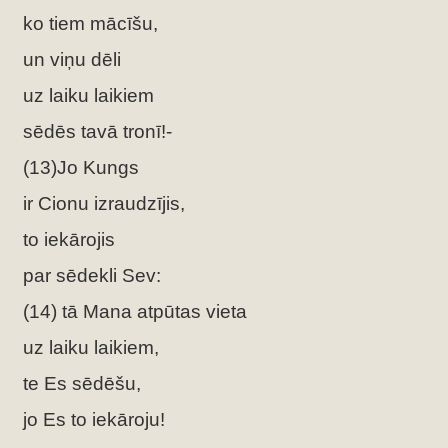
ko tiem mācīšu,
un viņu dēli
uz laiku laikiem
sēdēs tavā tronī!-
(13)Jo Kungs
ir Cionu izraudzījis,
to iekārojis
par sēdekli Sev:
(14) tā Mana atpūtas vieta
uz laiku laikiem,
te Es sēdēšu,
jo Es to iekāroju!