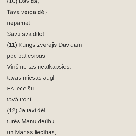
(10) Dāvida,
Tava verga dēļ-
nepamet
Savu svaidīto!
(11) Kungs zvērējis Dāvidam
pēc patiesības-
Viņš no tās neatkāpsies:
tavas miesas augli
Es iecelšu
tavā tronī!
(12) Ja tavi dēli
turēs Manu derību
un Manas liecības,