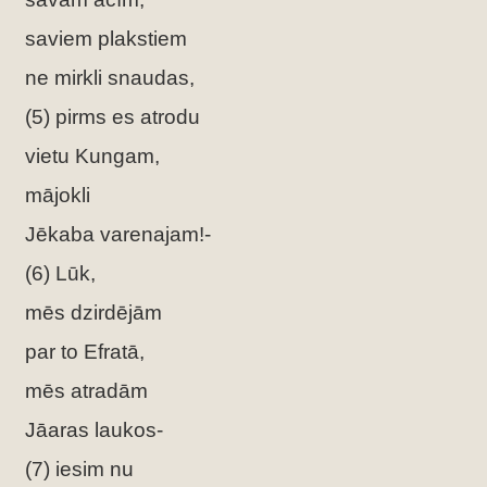
saviem plakstiem
ne mirkli snaudas,
(5) pirms es atrodu
vietu Kungam,
mājokli
Jēkaba varenajam!-
(6) Lūk,
mēs dzirdējām
par to Efratā,
mēs atradām
Jāaras laukos-
(7) iesim nu