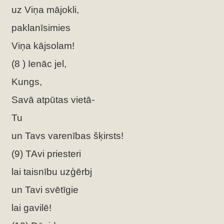
uz Viņa mājokli,
paklanīsimies
Viņa kājsolam!
(8 ) Ienāc jel,
Kungs,
Savā atpūtas vietā-
Tu
un Tavs varenības šķirsts!
(9) TAvi priesteri
lai taisnību uzģērbj
un Tavi svētīgie
lai gavilē!