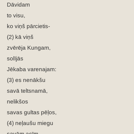
Dāvidam
to visu,
ko viņš pārcietis-
(2) kā viņš
zvērēja Kungam,
solījās
Jēkaba varenajam:
(3) es nenākšu
savā teltsnamā,
nelikšos
savas gultas pēļos,
(4) neļaušu miegu
savām acīm,