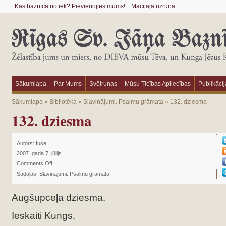
Kas baznīcā notiek? Pievienojies mums!
Mācītāja uzruna
Sākumlapa
Par Mums
Svētrunas
Mūsu Ticības Apliecības
Publikācij
Sākumlapa
»
Bibliotēka
»
Slavinājumi. Psalmu grāmata
»
132. dziesma
132. dziesma
Autors:
Iuse
2007. gada 7. jūlijs
Comments Off
Sadaļas:
Slavinājumi. Psalmu grāmata
Augšupceļa dziesma.
Ieskaiti Kungs,