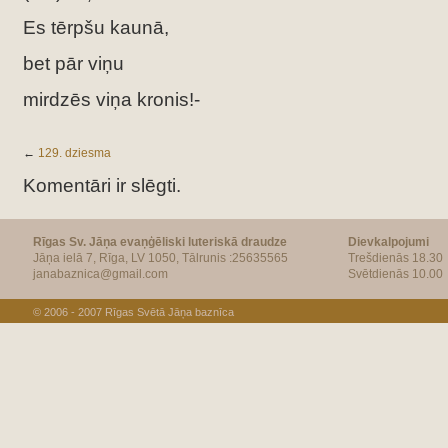
Es tērpšu kaunā,
bet pār viņu
mirdzēs viņa kronis!-
←
129. dziesma
Komentāri ir slēgti.
Rīgas Sv. Jāņa evaņģēliski luteriskā draudze
Dievkalpojumi
Jāņa ielā 7, Rīga, LV 1050, Tālrunis :25635565
Trešdienās 18.30
janabaznica@gmail.com
Svētdienās 10.00
© 2006 - 2007
Rīgas Svētā Jāņa baznīca