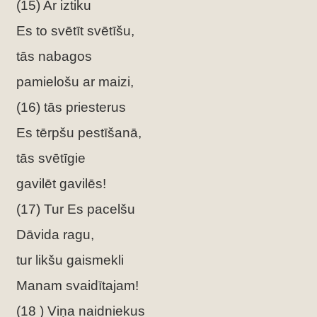
(15) Ar iztiku
Es to svētīt svētīšu,
tās nabagos
pamielošu ar maizi,
(16) tās priesterus
Es tērpšu pestīšanā,
tās svētīgie
gavilēt gavilēs!
(17) Tur Es pacelšu
Dāvida ragu,
tur likšu gaismekli
Manam svaidītajam!
(18 ) Viņa naidniekus