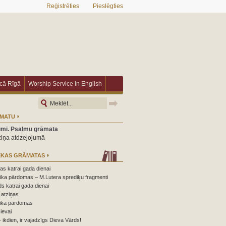
Reģistrēties
Pieslēgties
īcā Rīgā
Worship Service In English
ĀMATU
umi. Psalmu grāmata
ziņa atdzejojumā
ĒKAS GRĀMATAS
s katrai gada dienai
ika pārdomas – M.Lutera sprediķu fragmenti
s katrai gada dienai
atziņas
ika pārdomas
ievai
 ikdien, ir vajadzīgs Dieva Vārds!