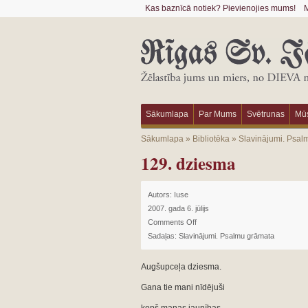
Kas baznīcā notiek? Pievienojies mums!
M
Sākumlapa
Par Mums
Svētrunas
Mūs
Sākumlapa
»
Bibliotēka
»
Slavinājumi. Psal
129. dziesma
Autors:
Iuse
2007. gada 6. jūlijs
Comments Off
Sadaļas:
Slavinājumi. Psalmu grāmata
Augšupceļa dziesma.
Gana tie mani nīdējuši