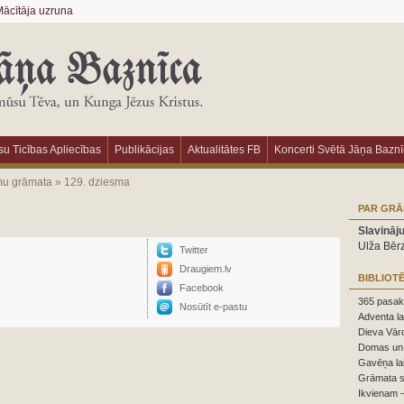
ācītāja uzruna
u Ticības Apliecības
Publikācijas
Aktualitātes FB
Koncerti Svētā Jāņa Bazn
mu grāmata
»
129. dziesma
PAR GR
Slavināj
Ulža Bēr
Twitter
Draugiem.lv
BIBLIOT
Facebook
365 pasaka
Nosūtīt e-pastu
Adventa la
Dieva Vārd
Domas un 
Gavēņa la
Grāmata s
Ikvienam –