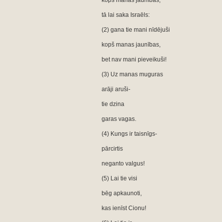
kopš manas jaunības,
tā lai saka Israēls:
(2) gana tie mani nīdējuši
kopš manas jaunības,
bet nav mani pieveikuši!
(3) Uz manas muguras
arāji aruši-
tie dzina
garas vagas.
(4) Kungs ir taisnīgs-
pārcirtis
neganto valgus!
(5) Lai tie visi
bēg apkaunoti,
kas ienīst Cionu!