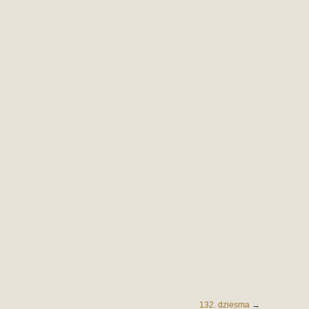
132. dziesma
→