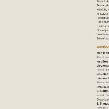
Jānis Rokp
Jauna grā
Kristīgie, 
M. Lutera 
Problēmas,
Radīšanas
Ričards B
Slavinājum
Vēstule n
Žēlastības
JAUNĀKI
Mēs iesi
Jānis / pir
Iesvētes
pievienot
Astere / p
Iesvētes
pievienot
Jānis / pir
Draudze
3.-5.aug
guntabl / 
Draudze
3.-5.aug
Armands / 