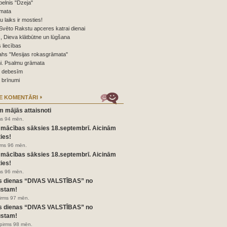
elnis "Dzeja"
mata
nu laiks ir mosties!
Svēto Rakstu apceres katrai dienai
 Dieva klātbūtne un lūgšana
 liecības
ahs "Mesijas rokasgrāmata"
i. Psalmu grāmata
o debesīm
 brīnumi
E KOMENTĀRI
m mājās attaisnoti
ms 94 mēn.
 mācības sāksies 18.septembrī. Aicinām
ies!
irms 96 mēn.
 mācības sāksies 18.septembrī. Aicinām
ies!
ms 96 mēn.
s dienas “DIVAS VALSTĪBAS” no
ustam!
pirms 97 mēn.
s dienas “DIVAS VALSTĪBAS” no
ustam!
pirms 98 mēn.