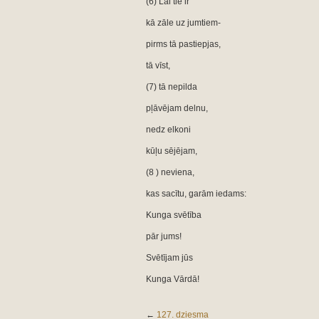
(6) Lai tie ir
kā zāle uz jumtiem-
pirms tā pastiepjas,
tā vīst,
(7) tā nepilda
pļāvējam delnu,
nedz elkoni
kūļu sējējam,
(8 ) neviena,
kas sacītu, garām iedams:
Kunga svētība
pār jums!
Svētījam jūs
Kunga Vārdā!
←
127. dziesma