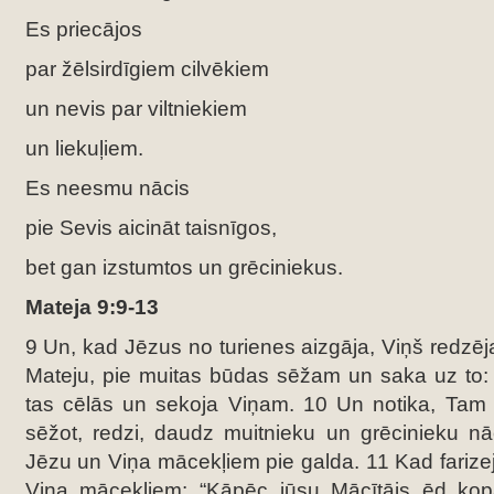
Es priecājos
par žēlsirdīgiem cilvēkiem
un nevis par viltniekiem
un liekuļiem.
Es neesmu nācis
pie Sevis aicināt taisnīgos,
bet gan izstumtos un grēciniekus.
Mateja 9:9-13
9 Un, kad Jēzus no turienes aizgāja, Viņš redzēj
Mateju, pie muitas būdas sēžam un saka uz to:
tas cēlās un sekoja Viņam. 10 Un notika, Tam
sēžot, redzi, daudz muitnieku un grēcinieku nā
Jēzu un Viņa mācekļiem pie galda. 11 Kad farizeji 
Viņa mācekļiem: “Kāpēc jūsu Mācītājs ēd kop