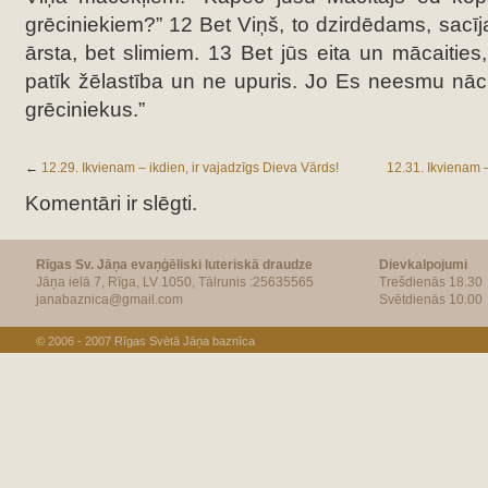
grēciniekiem?” 12 Bet Viņš, to dzirdēdams, sacīj
ārsta, bet slimiem. 13 Bet jūs eita un mācaitie
patīk žēlastība un ne upuris. Jo Es neesmu nācis
grēciniekus.”
←
12.29. Ikvienam – ikdien, ir vajadzīgs Dieva Vārds!
12.31. Ikvienam –
Komentāri ir slēgti.
Rīgas Sv. Jāņa evaņģēliski luteriskā draudze
Dievkalpojumi
Jāņa ielā 7, Rīga, LV 1050, Tālrunis :25635565
Trešdienās 18.30
janabaznica@gmail.com
Svētdienās 10.00
© 2006 - 2007
Rīgas Svētā Jāņa baznīca