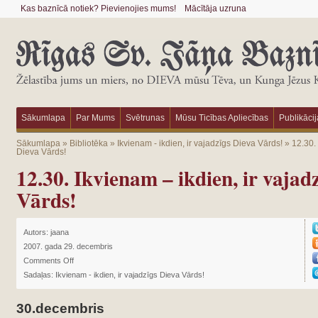
Kas baznīcā notiek? Pievienojies mums!
Mācītāja uzruna
Sākumlapa
Par Mums
Svētrunas
Mūsu Ticības Apliecības
Publikācij
Sākumlapa
»
Bibliotēka
»
Ikvienam - ikdien, ir vajadzīgs Dieva Vārds!
»
12.30. 
Dieva Vārds!
12.30. Ikvienam – ikdien, ir vajad
Vārds!
Autors:
jaana
2007. gada 29. decembris
Comments Off
Sadaļas:
Ikvienam - ikdien, ir vajadzīgs Dieva Vārds!
30.decembris