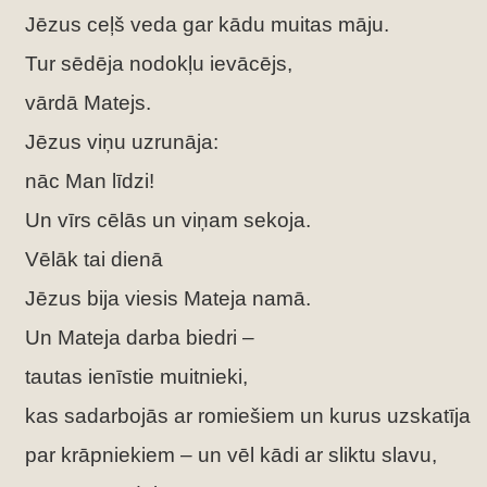
Jēzus ceļš veda gar kādu muitas māju.
Tur sēdēja nodokļu ievācējs,
vārdā Matejs.
Jēzus viņu uzrunāja:
nāc Man līdzi!
Un vīrs cēlās un viņam sekoja.
Vēlāk tai dienā
Jēzus bija viesis Mateja namā.
Un Mateja darba biedri –
tautas ienīstie muitnieki,
kas sadarbojās ar romiešiem un kurus uzskatīja
par krāpniekiem – un vēl kādi ar sliktu slavu,