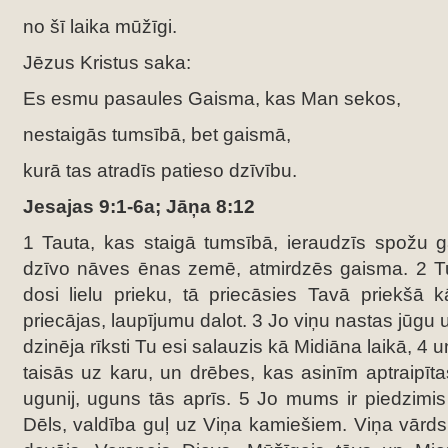
no šī laika mūžīgi.
Jēzus Kristus saka:
Es esmu pasaules Gaisma, kas Man sekos,
nestaigās tumsībā, bet gaismā,
kurā tas atradīs patieso dzīvību.
Jesajas 9:1-6a; Jāņa 8:12
1 Tauta, kas staigā tumsībā, ieraudzīs spožu g
dzīvo nāves ēnas zemē, atmirdzēs gaisma. 2 Tu 
dosi lielu prieku, tā priecāsies Tavā priekšā 
priecājas, laupījumu dalot. 3 Jo viņu nastas jūgu 
dzinēja rīksti Tu esi salauzis kā Midiāna laikā, 4
taisās uz karu, un drēbes, kas asinīm aptraipīta
ugunij, uguns tās aprīs. 5 Jo mums ir piedzimi
Dēls, valdība guļ uz Viņa kamiešiem. Viņa vārd