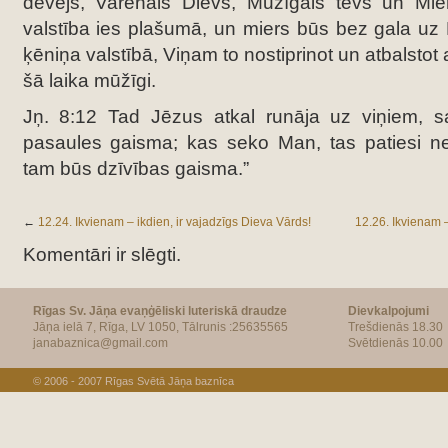
devējs, Varenais Dievs, Mūžīgais tēvs un Mie
valstība ies plašumā, un miers būs bez gala uz
ķēniņa valstībā, Viņam to nostiprinot un atbalstot 
šā laika mūžīgi.
Jņ. 8:12 Tad Jēzus atkal runāja uz viņiem,
pasaules gaisma; kas seko Man, tas patiesi ne
tam būs dzīvības gaisma.”
←
12.24. Ikvienam – ikdien, ir vajadzīgs Dieva Vārds!
12.26. Ikvienam –
Komentāri ir slēgti.
Rīgas Sv. Jāņa evaņģēliski luteriskā draudze
Dievkalpojumi
Jāņa ielā 7, Rīga, LV 1050, Tālrunis :25635565
Trešdienās 18.30
janabaznica@gmail.com
Svētdienās 10.00
© 2006 - 2007
Rīgas Svētā Jāņa baznīca