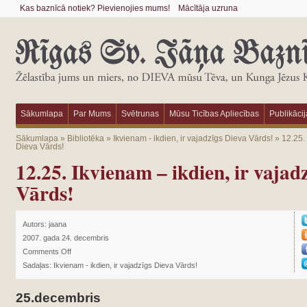
Kas baznīcā notiek? Pievienojies mums!
Mācītāja uzruna
Sākumlapa
Par Mums
Svētrunas
Mūsu Ticības Apliecības
Publikācij
Sākumlapa
»
Bibliotēka
»
Ikvienam - ikdien, ir vajadzīgs Dieva Vārds!
»
12.25. 
Dieva Vārds!
12.25. Ikvienam – ikdien, ir vajad
Vārds!
Autors:
jaana
2007. gada 24. decembris
Comments Off
Sadaļas:
Ikvienam - ikdien, ir vajadzīgs Dieva Vārds!
25.decembris