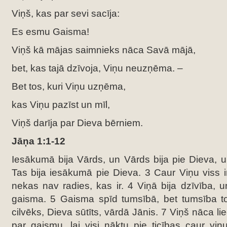
Viņš, kas par sevi sacīja:
Es esmu Gaisma!
Viņš kā mājas saimnieks nāca Savā mājā,
bet, kas tajā dzīvoja, Viņu neuzņēma. –
Bet tos, kuri Viņu uzņēma,
kas Viņu pazīst un mīl,
Viņš darīja par Dieva bērniem.
Jāņa 1:1-12
Iesākumā bija Vārds, un Vārds bija pie Dieva, u
Tas bija iesākumā pie Dieva. 3 Caur Viņu viss i
nekas nav radies, kas ir. 4 Viņā bija dzīvība, u
gaisma. 5 Gaisma spīd tumsībā, bet tumsība 
cilvēks, Dieva sūtīts, vārdā Jānis. 7 Viņš nāca liec
par gaismu, lai visi nāktu pie ticības caur viņ