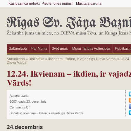
Kas baznīcā notiek? Pievienojies mums!
Mācītāja uzruna
Sākumlapa
Par Mums
Svētrunas
Mūsu Ticības Apliecības
Publikācij
Sākumlapa
»
Bibliotēka
»
Ikvienam - ikdien, ir vajadzīgs Dieva Vārds!
»
12.24. 
Dieva Vārds!
12.24. Ikvienam – ikdien, ir vajad
Vārds!
Autors:
jaana
2007. gada 23. decembris
Comments Off
Sadaļas:
Ikvienam - ikdien, ir vajadzīgs Dieva Vārds!
24.decembris