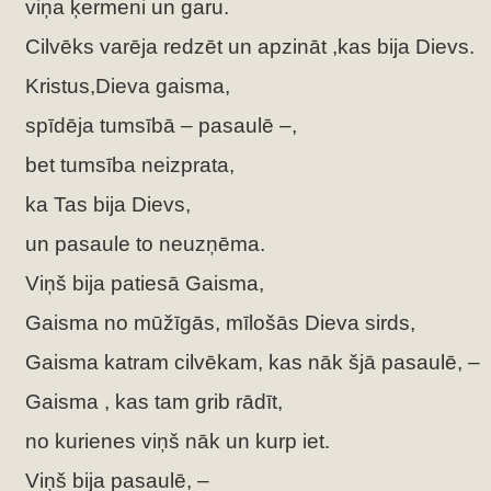
viņa ķermeni un garu.
Cilvēks varēja redzēt un apzināt ,kas bija Dievs.
Kristus,Dieva gaisma,
spīdēja tumsībā – pasaulē –,
bet tumsība neizprata,
ka Tas bija Dievs,
un pasaule to neuzņēma.
Viņš bija patiesā Gaisma,
Gaisma no mūžīgās, mīlošās Dieva sirds,
Gaisma katram cilvēkam, kas nāk šjā pasaulē, –
Gaisma , kas tam grib rādīt,
no kurienes viņš nāk un kurp iet.
Viņš bija pasaulē, –