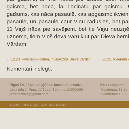
gaisma, bet nāca, lai liecinātu par gaismu. 
gaišums, kas nāca pasaulē, kas apgaismo ikvienu 
pasaulē, un pasaule caur Viņu radusies, bet pa
11 Viņš nāca pie savējiem, bet tie Viņu neuzņē
uzņēma, tiem Viņš deva varu kļūt par Dieva bērni
Vārdam,
←
12.23. Ikvienam – ikdien, ir vajadzīgs Dieva Vārds!
12.25. Ikvienam –
Komentāri ir slēgti.
Rīgas Sv. Jāņa evaņģēliski luteriskā draudze
Dievkalpojumi
Jāņa ielā 7, Rīga, LV 1050, Tālrunis :25635565
Trešdienās 18.30
janabaznica@gmail.com
Svētdienās 10.00
© 2006 - 2007
Rīgas Svētā Jāņa baznīca