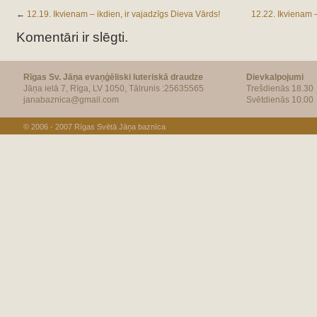
←
12.19. Ikvienam – ikdien, ir vajadzīgs Dieva Vārds!
12.22. Ikvienam –
Komentāri ir slēgti.
Rīgas Sv. Jāņa evaņģēliski luteriskā draudze
Dievkalpojumi
Jāņa ielā 7, Rīga, LV 1050, Tālrunis :25635565
Trešdienās 18.30
janabaznica@gmail.com
Svētdienās 10.00
© 2006 - 2007
Rīgas Svētā Jāņa baznīca