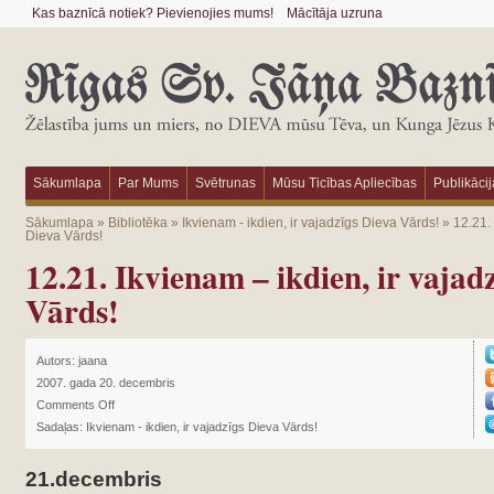
Kas baznīcā notiek? Pievienojies mums!
Mācītāja uzruna
Sākumlapa
Par Mums
Svētrunas
Mūsu Ticības Apliecības
Publikācij
Sākumlapa
»
Bibliotēka
»
Ikvienam - ikdien, ir vajadzīgs Dieva Vārds!
»
12.21. 
Dieva Vārds!
12.21. Ikvienam – ikdien, ir vajad
Vārds!
Autors:
jaana
2007. gada 20. decembris
Comments Off
Sadaļas:
Ikvienam - ikdien, ir vajadzīgs Dieva Vārds!
21.decembris