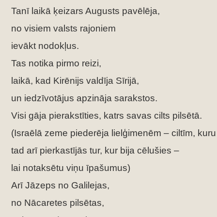
Tanī laikā ķeizars Augusts pavēlēja,
no visiem valsts rajoniem
ievākt nodokļus.
Tas notika pirmo reizi,
laikā, kad Kirēnijs valdīja Sīrijā,
un iedzīvotājus apzināja sarakstos.
Visi gāja pierakstīties, katrs savas cilts pilsētā.
(Israēlā zeme piederēja lielģimenēm – ciltīm, kuru 
tad arī pierkastījās tur, kur bija cēlušies –
lai notaksētu viņu īpašumus)
Arī Jāzeps no Galilejas,
no Nācaretes pilsētas,