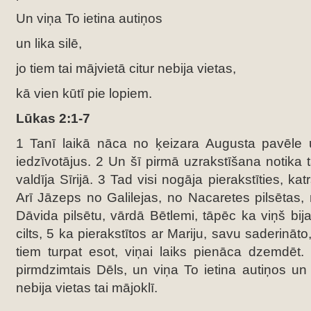
Un viņa To ietina autiņos
un lika silē,
jo tiem tai mājvietā citur nebija vietas,
kā vien kūtī pie lopiem.
Lūkas 2:1-7
1 Tanī laikā nāca no ķeizara Augusta pavēle uz
iedzīvotājus. 2 Un šī pirmā uzrakstīšana notika ta
valdīja Sīrijā. 3 Tad visi nogāja pierakstīties, katr
Arī Jāzeps no Galilejas, no Nacaretes pilsētas,
Dāvida pilsētu, vārdā Bētlemi, tāpēc ka viņš b
cilts, 5 ka pierakstītos ar Mariju, savu saderināto
tiem turpat esot, viņai laiks pienāca dzemdēt.
pirmdzimtais Dēls, un viņa To ietina autiņos un li
nebija vietas tai mājoklī.