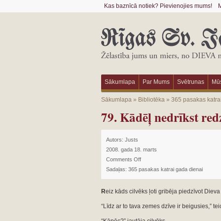
Kas baznīcā notiek? Pievienojies mums!
M
Sākumlapa
Par Mums
Svētrunas
Mūs
Sākumlapa
»
Bibliotēka
»
365 pasakas katra
79. Kādēļ nedrīkst red
Autors:
Justs
2008. gada 18. marts
Comments Off
Sadaļas:
365 pasakas katrai gada dienai
R
eiz kāds cilvēks ļoti gribēja piedzīvot Diev
“Līdz ar to tava zemes dzīve ir beigusies,” tei