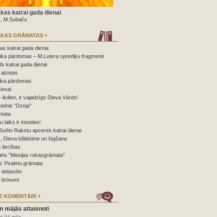
kas katrai gada dienai
s, M.Subačs
ĒKAS GRĀMATAS
s katrai gada dienai
ika pārdomas – M.Lutera sprediķu fragmenti
s katrai gada dienai
atziņas
ika pārdomas
ievai
 ikdien, ir vajadzīgs Dieva Vārds!
elnis "Dzeja"
mata
nu laiks ir mosties!
Svēto Rakstu apceres katrai dienai
 Dieva klātbūtne un lūgšana
 liecības
ahs "Mesijas rokasgrāmata"
i. Psalmu grāmata
o debesīm
 brīnumi
E KOMENTĀRI
m mājās attaisnoti
ms 94 mēn.