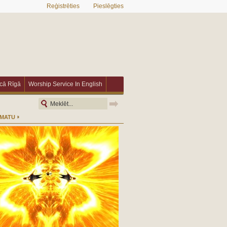
Reģistrēties
Pieslēgties
īcā Rīgā
Worship Service In English
ĀMATU