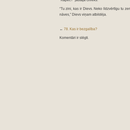
“Kāpēc?” jautāja cilvēks.
“Tu zini, kas ir Dievs. Neko līdzvērtīgu tu z
nāves,” Dievs viņam atbildēja.
←
78. Kas ir bezgalība?
Komentāri ir slēgti.