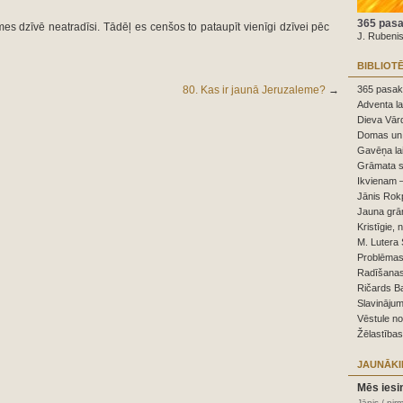
365 pasa
emes dzīvē neatradīsi. Tādēļ es cenšos to pataupīt vienīgi dzīvei pēc
J. Rubeni
BIBLIOT
80. Kas ir jaunā Jeruzaleme?
→
365 pasaka
Adventa la
Dieva Vārd
Domas un 
Gavēņa la
Grāmata s
Ikvienam –
Jānis Rokp
Jauna grā
Kristīgie, 
M. Lutera 
Problēmas,
Radīšanas
Ričards B
Slavinājum
Vēstule n
Žēlastības
JAUNĀKI
Mēs iesi
Jānis / pir