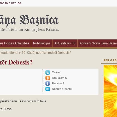
ācītāja uzruna
u Ticības Apliecības
Publikācijas
Aktualitātes FB
Koncerti Svētā Jāņa Bazn
i gada dienai
»
79. Kādēļ nedrīkst redzēt Debesis?
zēt Debesis?
PAR GR
Twitter
Draugiem.lv
Facebook
Nosūtīt e-pastu
a pieskārienu. Dievs viņam to ļāva.
ca Dievs.