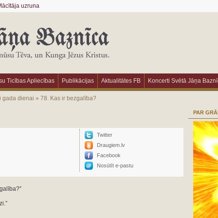
ācītāja uzruna
u Ticības Apliecības
Publikācijas
Aktualitātes FB
Koncerti Svētā Jāņa Bazn
i gada dienai
»
78. Kas ir bezgalība?
PAR GR
Twitter
Draugiem.lv
Facebook
Nosūtīt e-pastu
galība?”
i.”