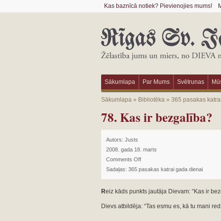
Kas baznīcā notiek? Pievienojies mums!
M
Sākumlapa
Par Mums
Svētrunas
Mūs
Sākumlapa
»
Bibliotēka
»
365 pasakas katra
78. Kas ir bezgalība?
Autors:
Justs
2008. gada 18. marts
Comments Off
Sadaļas:
365 pasakas katrai gada dienai
R
eiz kāds punkts jautāja Dievam: “Kas ir bez
Dievs atbildēja: “Tas esmu es, kā tu mani redz