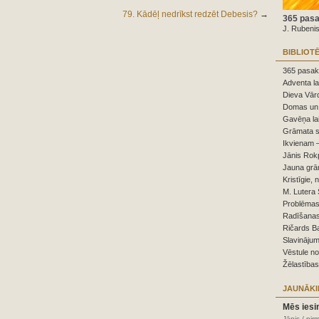
79. Kādēļ nedrīkst redzēt Debesis?
→
365 pasa
J. Rubeni
BIBLIOT
365 pasaka
Adventa la
Dieva Vārd
Domas un 
Gavēņa la
Grāmata s
Ikvienam –
Jānis Rokp
Jauna grā
Kristīgie, 
M. Lutera 
Problēmas,
Radīšanas
Ričards B
Slavinājum
Vēstule n
Žēlastības
JAUNĀKI
Mēs iesi
Jānis / pir