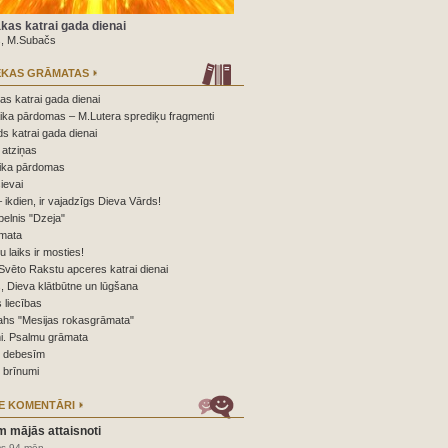
kas katrai gada dienai
s, M.Subačs
ĒKAS GRĀMATAS
s katrai gada dienai
ika pārdomas – M.Lutera sprediķu fragmenti
s katrai gada dienai
atziņas
ika pārdomas
ievai
 ikdien, ir vajadzīgs Dieva Vārds!
elnis "Dzeja"
mata
nu laiks ir mosties!
Svēto Rakstu apceres katrai dienai
 Dieva klātbūtne un lūgšana
 liecības
ahs "Mesijas rokasgrāmata"
i. Psalmu grāmata
o debesīm
 brīnumi
E KOMENTĀRI
m mājās attaisnoti
ms 94 mēn.