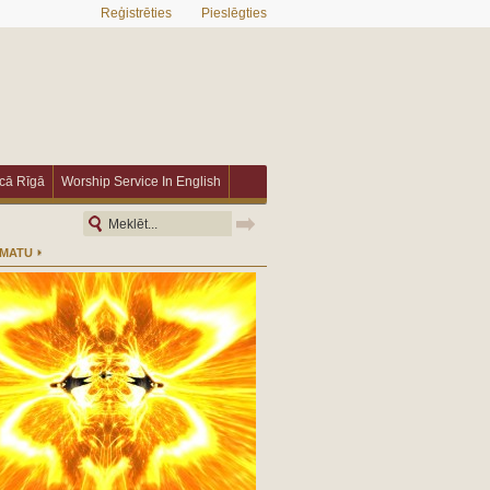
Reģistrēties
Pieslēgties
īcā Rīgā
Worship Service In English
ĀMATU