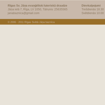
Rīgas Sv. Jāņa evaņģēliski luteriskā draudze
Dievkalpojumi
Jāņa ielā 7, Rīga, LV 1050, Tālrunis :25635565
Trešdienās 18.30
janabaznica@gmail.com
Svētdienās 10.00
© 2006 - 2011
Rīgas Svētā Jāņa baznīca