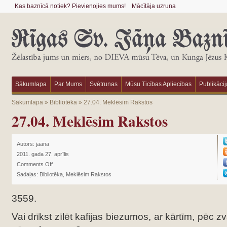
Kas baznīcā notiek? Pievienojies mums!
Mācītāja uzruna
Sākumlapa
Par Mums
Svētrunas
Mūsu Ticības Apliecības
Publikācij
Sākumlapa
»
Bibliotēka
»
27.04. Meklēsim Rakstos
27.04. Meklēsim Rakstos
Autors:
jaana
2011. gada 27. aprīlis
Comments Off
Sadaļas:
Bibliotēka
,
Meklēsim Rakstos
3559.
Vai drīkst zīlēt kafijas biezumos, ar kārtīm, pēc