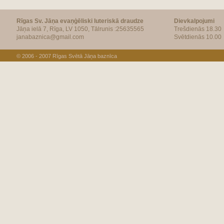
Rīgas Sv. Jāņa evaņģēliski luteriskā draudze
Dievkalpojumi
Jāņa ielā 7, Rīga, LV 1050, Tālrunis :25635565
Trešdienās 18.30
janabaznica@gmail.com
Svētdienās 10.00
© 2006 - 2007
Rīgas Svētā Jāņa baznīca