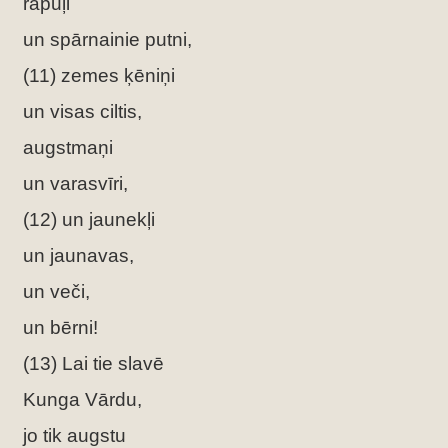
rāpuļi
un spārnainie putni,
(11) zemes ķēniņi
un visas ciltis,
augstmaņi
un varasvīri,
(12) un jaunekļi
un jaunavas,
un veči,
un bērni!
(13) Lai tie slavē
Kunga Vārdu,
jo tik augstu