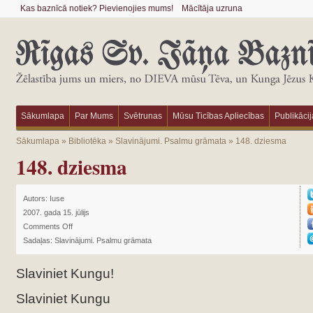
Kas baznīcā notiek? Pievienojies mums!
Mācītāja uzruna
Sākumlapa
Par Mums
Svētrunas
Mūsu Ticības Apliecības
Publikācij
Sākumlapa
»
Bibliotēka
»
Slavinājumi. Psalmu grāmata
»
148. dziesma
148. dziesma
Autors:
Iuse
2007. gada 15. jūlijs
Comments Off
Sadaļas:
Slavinājumi. Psalmu grāmata
Slaviniet Kungu!
Slaviniet Kungu