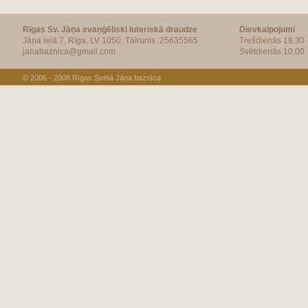
Rīgas Sv. Jāņa evaņģēliski luteriskā draudze
Dievkalpojumi
Jāņa ielā 7, Rīga, LV 1050, Tālrunis :25635565
Trešdienās 18.30
janabaznica@gmail.com
Svētdienās 10.00
© 2006 - 2008
Rīgas Svētā Jāņa baznīca