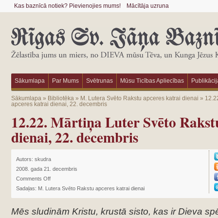
Kas baznīcā notiek? Pievienojies mums!
Mācītāja uzruna
Sākumlapa
Par Mums
Svētrunas
Mūsu Ticības Apliecības
Publikācij
Sākumlapa
»
Bibliotēka
»
M. Lutera Svēto Rakstu apceres katrai dienai
»
12.2
apceres katrai dienai, 22. decembris
12.22. Mārtiņa Luter Svēto Rakst
dienai, 22. decembris
Autors:
skudra
2008. gada 21. decembris
Comments Off
Sadaļas:
M. Lutera Svēto Rakstu apceres katrai dienai
Mēs sludinām Kristu, krustā sisto, kas ir Dieva s