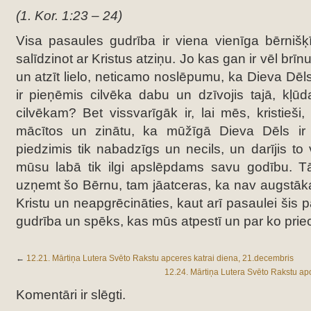
(1. Kor. 1:23 – 24)
Visa pasaules gudrība ir viena vienīga bērnišķīb
salīdzinot ar Kristus atziņu. Jo kas gan ir vēl br
un atzīt lielo, neticamo noslēpumu, ka Dieva Dēl
ir pieņēmis cilvēka dabu un dzīvojis tajā, kļū
cilvēkam?
Bet vissvarīgāk ir, lai mēs, kristieši, 
mācītos un zinātu, ka mūžīgā Dieva Dēls ir p
piedzimis tik nabadzīgs un necils, un darījis to
mūsu labā tik ilgi apslēpdams savu godību. Tād
uzņemt šo Bērnu, tam jāatceras, ka nav augstāka
Kristu un neapgrēcināties, kaut arī pasaulei šis 
gudrība un spēks, kas mūs atpestī un par ko priecā
←
12.21. Mārtiņa Lutera Svēto Rakstu apceres katrai diena, 21.decembris
12.24. Mārtiņa Lutera Svēto Rakstu apc
Komentāri ir slēgti.