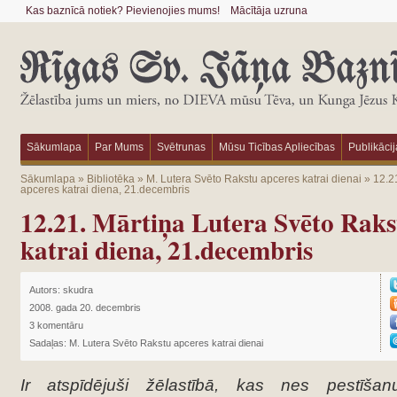
Kas baznīcā notiek? Pievienojies mums!
Mācītāja uzruna
Sākumlapa
Par Mums
Svētrunas
Mūsu Ticības Apliecības
Publikācij
Sākumlapa
»
Bibliotēka
»
M. Lutera Svēto Rakstu apceres katrai dienai
»
12.2
apceres katrai diena, 21.decembris
12.21. Mārtiņa Lutera Svēto Raks
katrai diena, 21.decembris
Autors:
skudra
2008. gada 20. decembris
3 komentāru
Sadaļas:
M. Lutera Svēto Rakstu apceres katrai dienai
Ir atspīdējuši žēlastībā, kas nes pestīšan