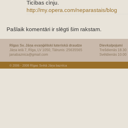
Ticìbas cìnju.
http://my.opera.com/neparastais/blog
Pašlaik komentāri ir slēgti šim rakstam.
Rīgas Sv. Jāņa evaņģēliski luteriskā draudze
Dievkalpojumi
Jāņa ielā 7, Rīga, LV 1050, Tālrunis :25635565
Trešdienās 18.30
janabaznica@gmail.com
Svētdienās 10.00
© 2006 - 2008
Rīgas Svētā Jāņa baznīca