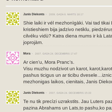
Janis Diekonts
2009. GADA 6. MARTS 18:17
Shie laiki ir vél mezhonìgàki. Vai tad tikai
kristieshiem bija jadzivo netiklu, piedzé
cilvéku vidù? Katra diena mums ir kà 
joprojàm.
Mora
2007. GADA 24. DECEMBRIS 17:47
Ar cien’u, Mora Pranc’s.
Visu muzhu nodzivot un karot, karot,karot
pashus ticigus un ar ticibu dvesele…iznic
mezhonigas laikos, cienitais, Janis Dieko
Janis Diekonts
2007. GADA 24. DECEMBRIS 15:33
Te nu tik precìzi uzrakstits. Jau Luters p
pazina Abrahams un Lats,to pashu,ko pa