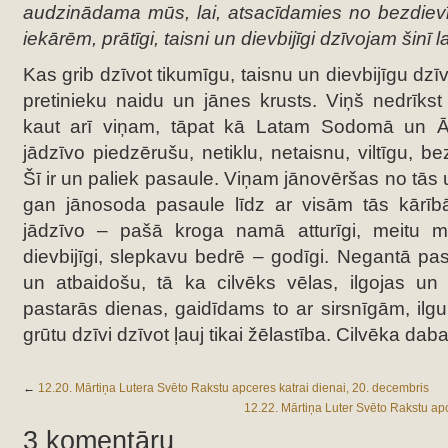
audzinādama mūs, lai, atsacīdamies no bezdiev
iekārēm, prātīgi, taisni un dievbijīgi dzīvojam šinī la
Kas grib dzīvot tikumīgu, taisnu un dievbijīgu dzī
pretinieku naidu un jānes krusts. Viņš nedrīkst 
kaut arī viņam, tāpat kā Latam Sodomā un
jādzīvo piedzērušu, netiklu, netaisnu, viltīgu, be
Šī ir un paliek pasaule. Viņam jānovēršas no tās u
gan jānosoda pasaule līdz ar visām tās kārīb
jādzīvo – pašā kroga namā atturīgi, meitu mā
dievbijīgi, slepkavu bedrē – godīgi. Negantā pas
un atbaidošu, tā ka cilvēks vēlas, ilgojas 
pastarās dienas, gaidīdams to ar sirsnīgām, ilg
grūtu dzīvi dzīvot ļauj tikai žēlastība. Cilvēka dab
←
12.20. Mārtiņa Lutera Svēto Rakstu apceres katrai dienai, 20. decembris
12.22. Mārtiņa Luter Svēto Rakstu apc
3 komentāru