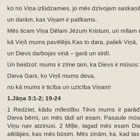
ko no Viņa izlūdzamies, jo mēs dzīvojam saskaņā 
un darām, kas Viņam ir patīkams.
Mēs ticam Viņa Dēlam Jēzum Kristum, un mīlam ci
kā Viņš mums pavēlējis.Kas to dara, paliek Viņā,
un Dievs darbojas viņā – garā un sirdī.
Un beidzot: mums ir zīme tam, ka Dievs ir mūsos:
Dieva Gars, ko Viņš mums deva,
no kā mums ir ticība un uztcība Viņam!
1.Jāņa 3:1-2; 19-24
1 Redziet, kādu mīlestību Tēvs mums ir parādīj
Dieva bērni, un mēs tādi arī esam. Pasaule mūs 
Viņu nav atzinusi. 2 Mīļie, tagad mēs esam Die
atklājies, kas mēs būsim. Mēs zinām, ka, kad tas