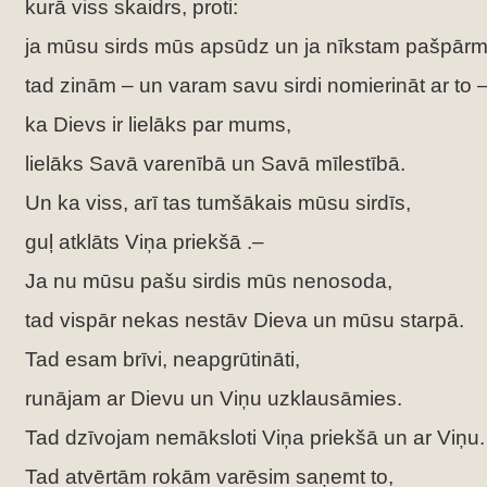
kurā viss skaidrs, proti:
ja mūsu sirds mūs apsūdz un ja nīkstam pašpār
tad zinām – un varam savu sirdi nomierināt ar to –
ka Dievs ir lielāks par mums,
lielāks Savā varenībā un Savā mīlestībā.
Un ka viss, arī tas tumšākais mūsu sirdīs,
guļ atklāts Viņa priekšā .–
Ja nu mūsu pašu sirdis mūs nenosoda,
tad vispār nekas nestāv Dieva un mūsu starpā.
Tad esam brīvi, neapgrūtināti,
runājam ar Dievu un Viņu uzklausāmies.
Tad dzīvojam nemāksloti Viņa priekšā un ar Viņu.
Tad atvērtām rokām varēsim saņemt to,