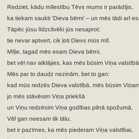
Redziet, kādu mīlestību Tēvs mums ir parādījis,
ka tiekam saukti ‘Dieva bērni’ – un mēs tādi arī e
Tāpēc jūsu līdzcilvēki jūs nesaprot:
tie nevar aptvert, cik ļoti Dievs mūs mīl.
Mīļie, tagad mēs esam Dieva bērni,
bet vēl nav atklājies, kas mēs būsim Viņa valstībā
Mēs par to daudz nezinām, bet to gan:
kad mūs redzēs Dieva valstībā, mēs būsim Viņam 
jo mēs stāvēsim Viņa priekšā
un Viņu redzēsim Viņa godības pilnā spožumā.
Vēl gan neesam tik tālu,
bet ir pazīmes, ka mēs piederam Viņa valstībai,