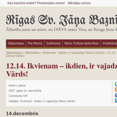
Kas baznīcā notiek? Pievienojies mums!
Mācītāja uzruna
Sākumlapa
Par Mums
Svētrunas
Mūsu Ticības Apliecības
Publikācij
Sākumlapa
»
Bibliotēka
»
Ikvienam - ikdien, ir vajadzīgs Dieva Vārds!
»
12.14. 
Dieva Vārds!
12.14. Ikvienam – ikdien, ir vajad
Vārds!
Autors:
jaana
2007. gada 14. decembris
Comments Off
Sadaļas:
Ikvienam - ikdien, ir vajadzīgs Dieva Vārds!
14.decembris