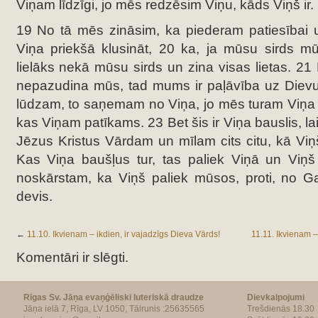
Viņam līdzīgi, jo mēs redzēsim Viņu, kāds Viņš ir.
19 No tā mēs zināsim, ka piederam patiesībai u
Viņa priekšā klusināt, 20 ka, ja mūsu sirds mū
lielāks nekā mūsu sirds un zina visas lietas. 21
nepazudina mūs, tad mums ir paļāvība uz Dievu
lūdzam, to saņemam no Viņa, jo mēs turam Viņa 
kas Viņam patīkams. 23 Bet šis ir Viņa bauslis, l
Jēzus Kristus Vārdam un mīlam cits citu, kā Vi
Kas Viņa baušļus tur, tas paliek Viņā un Viņš
noskārstam, ka Viņš paliek mūsos, proti, no G
devis.
←
11.10. Ikvienam – ikdien, ir vajadzīgs Dieva Vārds!
11.11. Ikvienam –
Komentāri ir slēgti.
Rīgas Sv. Jāņa evaņģēliski luteriskā draudze
Dievkalpojumi
Jāņa ielā 7, Rīga, LV 1050, Tālrunis :25635565
Trešdienās 18.30