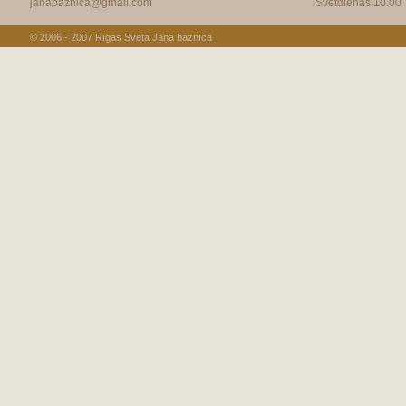
janabaznica@gmail.com
Svētdienās 10.00
© 2006 - 2007
Rīgas Svētā Jāņa baznīca