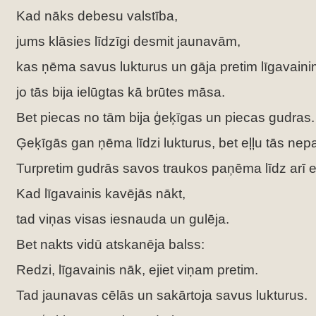
Kad nāks debesu valstība,
jums klāsies līdzīgi desmit jaunavām,
kas ņēma savus lukturus un gāja pretim līgavaini
jo tās bija ielūgtas kā brūtes māsa.
Bet piecas no tām bija ģeķīgas un piecas gudras.
Ģeķīgās gan ņēma līdzi lukturus, bet eļļu tās ne
Turpretim gudrās savos traukos paņēma līdz arī eļ
Kad līgavainis kavējās nākt,
tad viņas visas iesnauda un gulēja.
Bet nakts vidū atskanēja balss:
Redzi, līgavainis nāk, ejiet viņam pretim.
Tad jaunavas cēlās un sakārtoja savus lukturus.