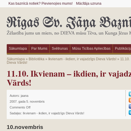
Kas baznīcā notiek? Pievienojies mums!
Mācītāja uzruna
Sākumlapa
Par Mums
Svētrunas
Mūsu Ticības Apliecības
Publikācij
Sākumlapa
»
Bibliotēka
»
Ikvienam - ikdien, ir vajadzīgs Dieva Vārds!
»
11.10. 
Dieva Vārds!
11.10. Ikvienam – ikdien, ir vajad
Vārds!
Autors:
jaana
2007. gada 5. novembris
Comments Off
Sadaļas:
Ikvienam - ikdien, ir vajadzīgs Dieva Vārds!
10.novembris