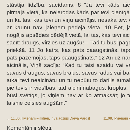
stāstīja līdzību, sacīdams: 8 “Ja tevi kāds ai
pirmajā vietā, ka neierodas kāds par tevi cienīgāk
un ka tas, kas tevi un viņu aicinājis, nesaka tev:
ar kaunu nav jāieņem pēdējā vieta. 10 Bet, ja 
nogājis apsēdies pēdējā vietā, lai tas, kas tevi aic
sacīt: draugs, virzies uz augšu! – Tad tu būsi pag
priekšā. 11 Jo katrs, kas pats paaugstinās, ta
pats pazemojas, taps paaugstināts.” 12 Arī uz na
aicinājis, Viņš sacīja: “Kad tu taisi azaidu vai v
savus draugus, savus brāļus, savus radus vai bag
atkal tevi neaicinātu un tu nebūtu to darījis atm
pie tevis ir viesības, tad aicini nabagus, kroplus, 
būsi svētīgs, jo viņiem nav ar ko atmaksāt; jo
taisnie celsies augšām.”
←
11.06. Ikvienam – ikdien, ir vajadzīgs Dieva Vārds!
11.08. Ikvienam –
Komentāri ir slēgti.