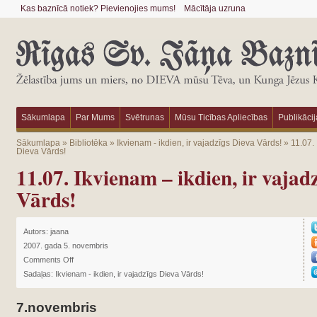
Kas baznīcā notiek? Pievienojies mums!
Mācītāja uzruna
Sākumlapa
Par Mums
Svētrunas
Mūsu Ticības Apliecības
Publikācij
Sākumlapa
»
Bibliotēka
»
Ikvienam - ikdien, ir vajadzīgs Dieva Vārds!
»
11.07. 
Dieva Vārds!
11.07. Ikvienam – ikdien, ir vajad
Vārds!
Autors:
jaana
2007. gada 5. novembris
Comments Off
Sadaļas:
Ikvienam - ikdien, ir vajadzīgs Dieva Vārds!
7.novembris