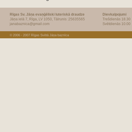
Rīgas Sv. Jāņa evaņģēliski luteriskā draudze
Dievkalpojumi
Jāņa ielā 7, Rīga, LV 1050, Tālrunis :25635565
Trešdienās 18.30
janabaznica@gmail.com
Svētdienās 10.00
© 2006 - 2007
Rīgas Svētā Jāņa baznīca