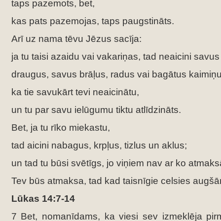
taps pazemots, bet,
kas pats pazemojas, taps paugstināts.
Arī uz nama tēvu Jēzus sacīja:
ja tu taisi azaidu vai vakariņas, tad neaicini savus
draugus, savus brāļus, radus vai bagātus kaimiņu
ka tie savukārt tevi neaicinātu,
un tu par savu ielūgumu tiktu atlīdzināts.
Bet, ja tu rīko miekastu,
tad aicini nabagus, krpļus, tizlus un aklus;
un tad tu būsi svētīgs, jo viņiem nav ar ko atmaks
Tev būs atmaksa, tad kad taisnīgie celsies augšā
Lūkas 14:7-14
7 Bet, nomanīdams, ka viesi sev izmeklēja pirm