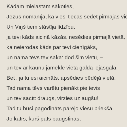
Kādam mielastam sākoties,
Jēzus nomanīja, ka viesi tiecās sēdēt pirmajās vi
Un Viņš tiem stāstīja līdzību:
ja tevi kāds aicinā kāzās, nesēdies pirmajā vietā,
ka neierodas kāds par tevi cienīgāks,
un nama tēvs tev saka: dod šim vietu, –
un tev ar kaunu jāmeklē vieta galda lejasgalā.
Bet , ja tu esi aicināts, apsēdies pēdējā vietā.
Tad nama tēvs varētu pienākt pie tevis
un tev sacīt: draugs, virzies uz augšu!
Tad tu būsi pagodināts pārējo viesu priekšā.
Jo katrs, kurš pats paugstinās,