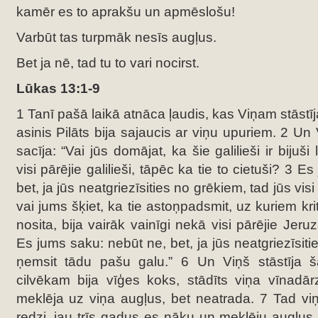
kamēr es to aprakšu un apmēslošu!
Varbūt tas turpmāk nesīs augļus.
Bet ja nē, tad tu to vari nocirst.
Lūkas 13:1-9
1 Tanī pašā laikā atnāca ļaudis, kas Viņam stāstīj
asinis Pilāts bija sajaucis ar viņu upuriem. 2 Un 
sacīja: “Vai jūs domājat, ka šie galilieši ir bijuši 
visi pārējie galilieši, tāpēc ka tie to cietuši? 3 
bet, ja jūs neatgriezīsities no grēkiem, tad jūs visi
vai jums šķiet, ka tie astoņpadsmit, uz kuriem kri
nosita, bija vairāk vainīgi nekā visi pārējie Jeru
Es jums saku: nebūt ne, bet, ja jūs neatgriezīsiti
ņemsit tādu pašu galu.” 6 Un Viņš stāstīja 
cilvēkam bija vīģes koks, stādīts viņa vīnadā
meklēja uz viņa augļus, bet neatrada. 7 Tad vi
redzi, jau trīs gadus es nāku un meklēju augļus 