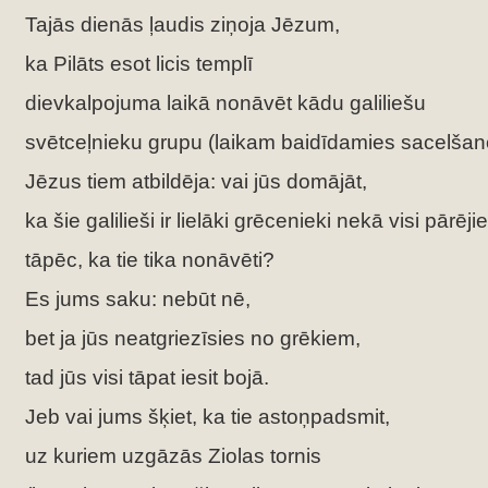
Tajās dienās ļaudis ziņoja Jēzum,
ka Pilāts esot licis templī
dievkalpojuma laikā nonāvēt kādu galiliešu
svētceļnieku grupu (laikam baidīdamies sacelšan
Jēzus tiem atbildēja: vai jūs domājāt,
ka šie galilieši ir lielāki grēcenieki nekā visi pārējie
tāpēc, ka tie tika nonāvēti?
Es jums saku: nebūt nē,
bet ja jūs neatgriezīsies no grēkiem,
tad jūs visi tāpat iesit bojā.
Jeb vai jums šķiet, ka tie astoņpadsmit,
uz kuriem uzgāzās Ziolas tornis