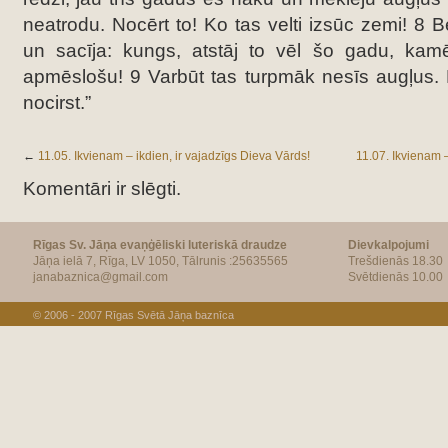
neatrodu. Nocērt to! Ko tas velti izsūc zemi! 8 B
un sacīja: kungs, atstāj to vēl šo gadu, ka
apmēslošu! 9 Varbūt tas turpmāk nesīs augļus. Be
nocirst.”
←
11.05. Ikvienam – ikdien, ir vajadzīgs Dieva Vārds!
11.07. Ikvienam –
Komentāri ir slēgti.
Rīgas Sv. Jāņa evaņģēliski luteriskā draudze
Dievkalpojumi
Jāņa ielā 7, Rīga, LV 1050, Tālrunis :25635565
Trešdienās 18.30
janabaznica@gmail.com
Svētdienās 10.00
© 2006 - 2007
Rīgas Svētā Jāņa baznīca