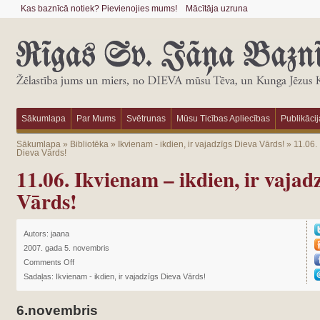
Kas baznīcā notiek? Pievienojies mums!
Mācītāja uzruna
Sākumlapa
Par Mums
Svētrunas
Mūsu Ticības Apliecības
Publikācij
Sākumlapa
»
Bibliotēka
»
Ikvienam - ikdien, ir vajadzīgs Dieva Vārds!
»
11.06. 
Dieva Vārds!
11.06. Ikvienam – ikdien, ir vajad
Vārds!
Autors:
jaana
2007. gada 5. novembris
Comments Off
Sadaļas:
Ikvienam - ikdien, ir vajadzīgs Dieva Vārds!
6.novembris