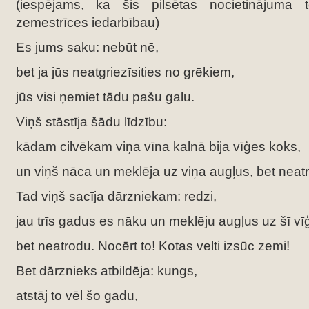
(iespējams, ka šis pilsētas nocietinājuma 
zemestrīces iedarbībau)
Es jums saku: nebūt nē,
bet ja jūs neatgriezīsities no grēkiem,
jūs visi ņemiet tādu pašu galu.
Viņš stāstīja šādu līdzību:
kādam cilvēkam viņa vīna kalnā bija vīģes koks,
un viņš nāca un meklēja uz viņa augļus, bet neat
Tad viņš sacīja dārzniekam: redzi,
jau trīs gadus es nāku un meklēju augļus uz šī vī
bet neatrodu. Nocērt to! Kotas velti izsūc zemi!
Bet dārznieks atbildēja: kungs,
atstāj to vēl šo gadu,