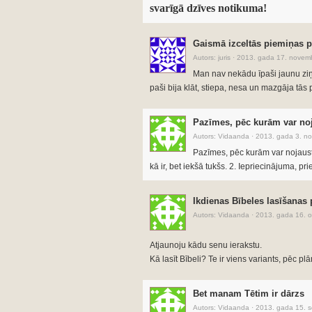
svarīgā dzīves notikuma!
Gaismā izceltās piemiņas 
Autors:
juris
·
2013. gada 17. novemb
Man nav nekādu īpaši jaunu ziņu
paši bija klāt, stiepa, nesa un mazgāja tās 
Pazīmes, pēc kurām var noja
Autors:
Vidaanda
·
2013. gada 3. no
Pazīmes, pēc kurām var nojaust, k
kā ir, bet iekšā tukšs. 2. Iepriecinājuma, pr
Ikdienas Bībeles lasīšanas 
Autors:
Vidaanda
·
2013. gada 16. o
Atjaunoju kādu senu ierakstu.
Kā lasīt Bībeli? Te ir viens variants, pēc pl
Bet manam Tētim ir dārzs
Autors:
Vidaanda
·
2013. gada 15. s