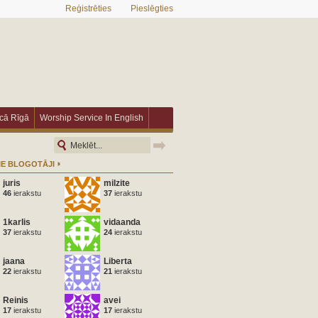
Reģistrēties
Pieslēgties
īcā Rīgā
Worship Service In English
IE BLOGOTĀJI
juris
milzite
46
ierakstu
37
ierakstu
1karlis
vidaanda
37
ierakstu
24
ierakstu
jaana
Liberta
22
ierakstu
21
ierakstu
Reinis
avei
17
ierakstu
17
ierakstu