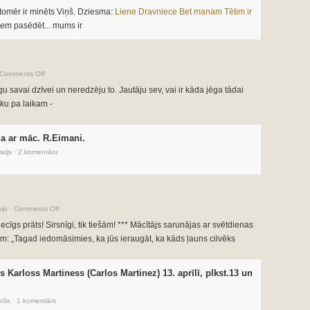
 tomēr ir minēts Viņš. Dziesma:
Liene Dravniece Bet manam Tētim ir
biem pasēdēt... mums ir
Comments Off
gu savai dzīvei un neredzēju to. Jautāju sev, vai ir kāda jēga tādai
ku pa laikam -
ja ar māc. R.Eimani.
aijs
·
2 komentāru
ijs
·
Comments Off
ecīgs prāts! Sirsnīgi, tik tiešām! ***
Mācītājs sarunājas ar svētdienas
em:
„Tagad iedomāsimies, ka jūs ieraugāt, ka kāds ļauns cilvēks
arloss Martiness (Carlos Martinez) 13. aprīlī, plkst.13 un
īlis
·
1 komentārs