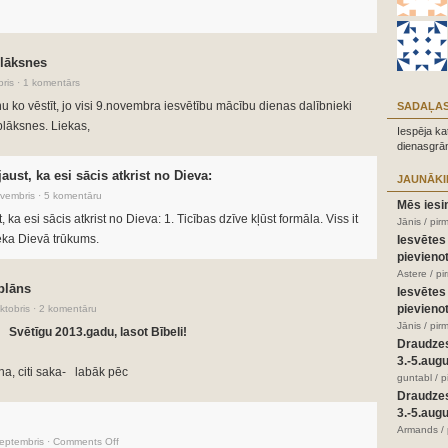
plāksnes
ris
·
1 komentārs
 ko vēstīt, jo visi 9.novembra iesvētību mācību dienas dalībnieki
SADAĻAS
plāksnes. Liekas,
Iespēja ka
dienasgrā
ust, ka esi sācis atkrist no Dieva:
JAUNĀKI
vembris
·
5 komentāru
Mēs iesi
a esi sācis atkrist no Dieva: 1. Ticības dzīve kļūst formāla. Viss it
Jānis / pir
ieka Dievā trūkums.
Iesvētes
pievienot
Astere / p
plāns
Iesvētes
pievienot
ktobris
·
2 komentāru
Jānis / pir
Svētīgu 2013.gadu, lasot Bībeli!
Draudze
3.-5.aug
āna, citi saka- labāk pēc
guntabl / 
Draudze
3.-5.aug
Armands / 
eptembris
·
Comments Off