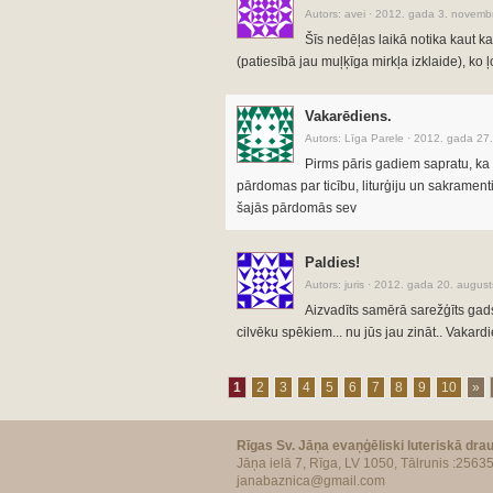
Autors:
avei
·
2012. gada 3. novembr
Šīs nedēļas laikā notika kaut ka
(patiesībā jau muļķīga mirkļa izklaide), ko ļo
Vakarēdiens.
Autors:
Līga Parele
·
2012. gada 27.
Pirms pāris gadiem sapratu, k
pārdomas par ticību, liturģiju un sakrament
šajās pārdomās sev
Paldies!
Autors:
juris
·
2012. gada 20. august
Aizvadīts samērā sarežģīts gads
cilvēku spēkiem... nu jūs jau zināt.. Vakar
1
2
3
4
5
6
7
8
9
10
»
Rīgas Sv. Jāņa evaņģēliski luteriskā dra
Jāņa ielā 7, Rīga, LV 1050, Tālrunis :2563
janabaznica@gmail.com