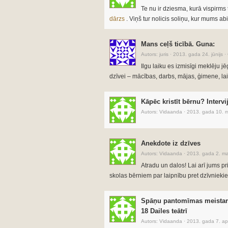
Te nu ir dziesma, kurā vispirms
dārzs
. Viņš tur nolicis soliņu, kur mums a
Mans ceļš ticībā. Guna:
Autors:
juris
·
2013. gada 24. jūnijs
·
Ilgu laiku es izmisīgi meklēju jē
dzīvei – mācības, darbs, mājas, ģimene, lai
Kāpēc kristīt bērnu? Intervi
Autors:
Vidaanda
·
2013. gada 10. m
Anekdote iz dzīves
Autors:
Vidaanda
·
2013. gada 2. ma
Atradu un dalos! Lai arī jums pri
skolas bērniem par laipnību pret dzīvnieki
Spāņu pantomīmas meistars K
18 Dailes teātrī
Autors:
Vidaanda
·
2013. gada 7. apr