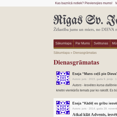
Kas baznīcā notiek? Pievienojies mums!
M
Sākumlapa
Par Mums
Svētrunas
Mūs
Sākumlapa
»
Dienasgrāmatas
Dienasgrāmatas
Eseja “Mans ceļš pie Dieva
Autors:
juris
·
2015. gada 9. jūnijs
·
1
Autors - Iesvētes kursa dalībnie
krietni vienkāršs temats par ko rakstīt. Es 
Eseja “Kādēļ es gribu iesvē
Autors:
juris
·
2014. gada 28. novemb
Atkal klāt Advents, iesvēt