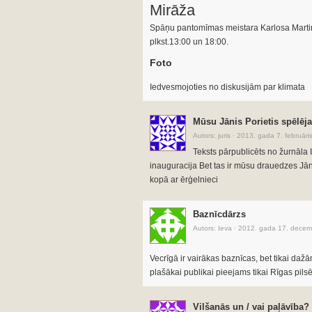
Mirāža
Spāņu pantomīmas meistara Karlosa Martines
plkst.13:00 un 18:00.
Foto
Iedvesmojoties no diskusijām par klimata
Mūsu Jānis Porietis spēlēj
Autors:
juris
·
2013. gada 7. februāri
Teksts pārpublicēts no žurnāla IR,
inauguracija Bet tas ir mūsu drauedzes Jāni
kopā ar ērģelnieci
Baznīcdārzs
Autors:
Ieva
·
2012. gada 17. decem
Vecrīgā ir vairākas baznīcas, bet tikai daž
plašākai publikai pieejams tikai Rīgas pilsē
Vilšanās un / vai paļāvība?