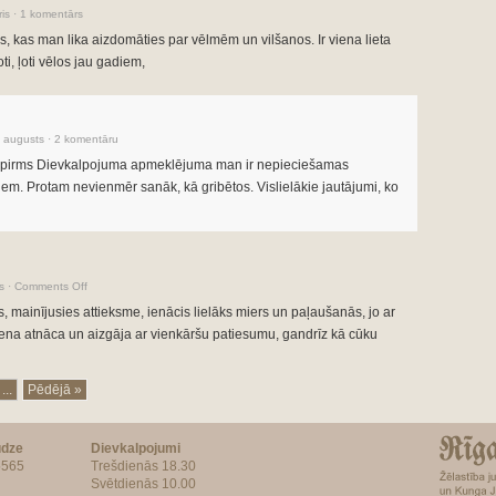
is
·
1 komentārs
s, kas man lika aizdomāties par vēlmēm un vilšanos. Ir viena lieta
ti, ļoti vēlos jau gadiem,
 augusts
·
2 komentāru
a pirms Dievkalpojuma apmeklējuma man ir nepieciešamas
iem. Protam nevienmēr sanāk, kā gribētos. Vislielākie jautājumi, ko
s
·
Comments Off
, mainījusies attieksme, ienācis lielāks miers un paļaušanās, jo ar
diena atnāca un aizgāja ar vienkāršu patiesumu, gandrīz kā cūku
...
Pēdējā »
udze
Dievkalpojumi
5565
Trešdienās 18.30
Svētdienās 10.00