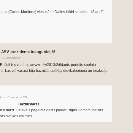
a (Carlos Martinez) viesizrāde Dailes teātrī sestdien, 13.aprīlī,
a ASV prezidenta inaugurācijā!
s
·
1 komentārs
 šeit ir saite: http://www.ir.lv/2013/2/6/janis-porietis-speleja-
s, kas vēl vasarā bija baznīcā, spēlēja dievkalpojumā un ierakstīja
bris
·
Comments Off
Baznīcdārzs
ām ir dārzi. Lielākais pagalma dārzs pieder Rīgas Domam, bet tas
tas svētkos vai citos