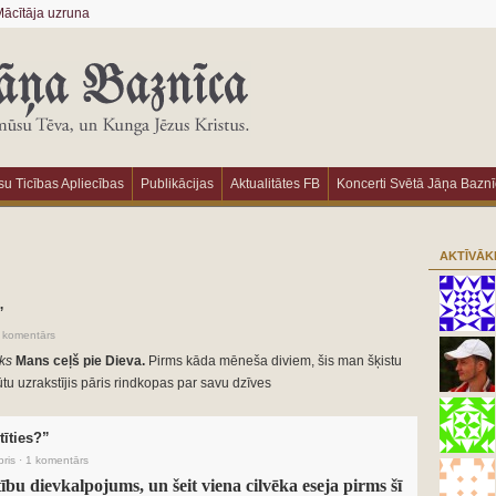
ācītāja uzruna
u Ticības Apliecības
Publikācijas
Aktualitātes FB
Koncerti Svētā Jāņa Bazn
AKTĪVĀK
”
 komentārs
ks
Mans ceļš pie Dieva.
Pirms kāda mēneša diviem, šis man šķistu
būtu uzrakstījis pāris rindkopas par savu dzīves
tīties?”
ris
·
1 komentārs
ību dievkalpojums, un šeit viena cilvēka eseja pirms šī