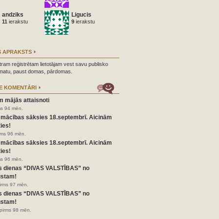
andziks
Ligucis
11
ierakstu
9
ierakstu
 APRAKSTS
tram reģistrētam lietotājam vest savu publisko
matu, paust domas, pārdomas.
E KOMENTĀRI
m mājās attaisnoti
ms 94 mēn.
 mācības sāksies 18.septembrī. Aicinām
ies!
irms 96 mēn.
 mācības sāksies 18.septembrī. Aicinām
ies!
ms 96 mēn.
s dienas “DIVAS VALSTĪBAS” no
ustam!
pirms 97 mēn.
s dienas “DIVAS VALSTĪBAS” no
ustam!
pirms 98 mēn.