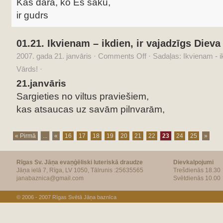
Kas dara, ko Es saku,
ir gudrs
01.21. Ikvienam – ikdien, ir vajadzīgs Dieva
2007. gada 21. janvāris
·
Comments Off
·
Sadaļas:
Ikvienam - i
Vārds!
·
21.janvāris
Sargieties no viltus praviešiem,
kas atsaucas uz savām pilnvarām,
« Pirmā
...
«
16
17
18
19
20
21
22
23
24
25
»
Rīgas Sv. Jāņa evaņģēliski luteriskā draudze
Dievkalpojumi
Jāņa ielā 7, Rīga, LV 1050, Tālrunis :25635565
Trešdienās 18.30
janabaznica@gmail.com
Svētdienās 10.00
© 2006 - 2007
Rīgas Svētā Jāņa baznīca