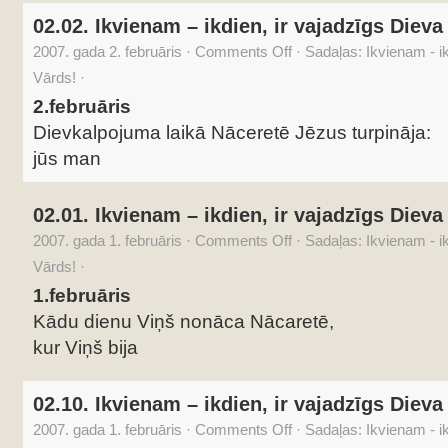
02.02. Ikvienam – ikdien, ir vajadzīgs Dieva
2007. gada 2. februāris
·
Comments Off
·
Sadaļas:
Ikvienam - i
Vārds!
·
2.februāris
Dievkalpojuma laikā Nāceretē Jēzus turpināja:
jūs man
02.01. Ikvienam – ikdien, ir vajadzīgs Dieva
2007. gada 1. februāris
·
Comments Off
·
Sadaļas:
Ikvienam - i
Vārds!
·
1.februāris
Kādu dienu Viņš nonāca Nācaretē,
kur Viņš bija
02.10. Ikvienam – ikdien, ir vajadzīgs Dieva
2007. gada 1. februāris
·
Comments Off
·
Sadaļas:
Ikvienam - i