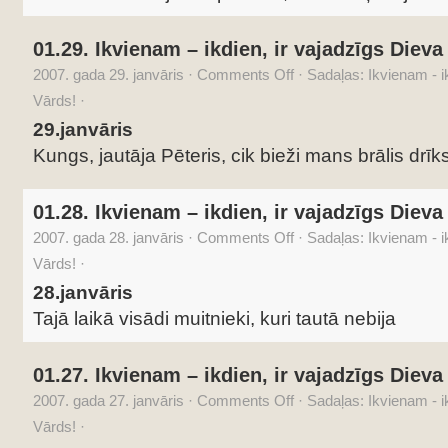
01.29. Ikvienam – ikdien, ir vajadzīgs Dieva
2007. gada 29. janvāris
·
Comments Off
·
Sadaļas:
Ikvienam - i
Vārds!
·
29.janvāris
Kungs, jautāja Pēteris, cik bieži mans brālis drīks
01.28. Ikvienam – ikdien, ir vajadzīgs Dieva
2007. gada 28. janvāris
·
Comments Off
·
Sadaļas:
Ikvienam - i
Vārds!
·
28.janvāris
Tajā laikā visādi muitnieki, kuri tautā nebija
01.27. Ikvienam – ikdien, ir vajadzīgs Dieva
2007. gada 27. janvāris
·
Comments Off
·
Sadaļas:
Ikvienam - i
Vārds!
·