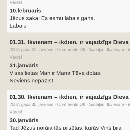
Vārds!
·
10.februāris
Jēzus saka: Es esmu labais gans.
Labais
01.31. Ikvienam – ikdien, ir vajadzīgs Dieva
2007. gada 31. janvāris
·
Comments Off
·
Sadaļas:
Ikvienam - i
Vārds!
·
31.janvāris
Visas lietas Man ir Mana Tēva dotas.
Neviens nepazīst
01.30. Ikvienam – ikdien, ir vajadzīgs Dieva
2007. gada 30. janvāris
·
Comments Off
·
Sadaļas:
Ikvienam - i
Vārds!
·
30.janvāris
Tad Jēzus norāja tās pilsētas, kurās Viņš bija