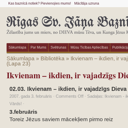
Kas baznīcā notiek? Pievienojies mums!
Mācītāja uzruna
Sākumlapa
Par Mums
Svētrunas
Mūsu Ticības Apliecības
Publikācij
Sākumlapa
»
Bibliotēka
»
Ikvienam – ikdien, ir v
(Lapa 23)
Ikvienam – ikdien, ir vajadzīgs D
02.03. Ikvienam – ikdien, ir vajadzīgs Dieva
2007. gada 3. februāris
·
Comments Off
·
Sadaļas:
Ikvienam - i
Vārds!
·
3.februāris
Toreiz Jēzus saviem mācekļiem pirmo reiz