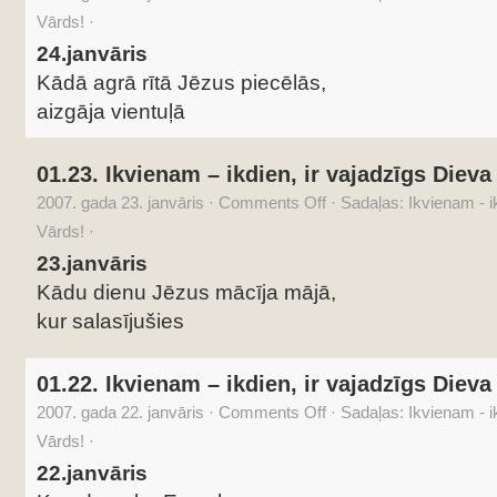
Vārds!
·
24.janvāris
Kādā agrā rītā Jēzus piecēlās,
aizgāja vientuļā
01.23. Ikvienam – ikdien, ir vajadzīgs Dieva
2007. gada 23. janvāris
·
Comments Off
·
Sadaļas:
Ikvienam - i
Vārds!
·
23.janvāris
Kādu dienu Jēzus mācīja mājā,
kur salasījušies
01.22. Ikvienam – ikdien, ir vajadzīgs Dieva
2007. gada 22. janvāris
·
Comments Off
·
Sadaļas:
Ikvienam - i
Vārds!
·
22.janvāris