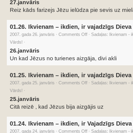
27.janvāris
Reiz kāds farizejs Jēzu ielūdza pie sevis uz miel
01.26. Ikvienam – ikdien, ir vajadzīgs Dieva
2007. gada 26. janvāris
·
Comments Off
·
Sadaļas:
Ikvienam - i
Vārds!
·
26.janvāris
Un kad Jēzus no turienes aizgāja, divi akli
01.25. Ikvienam – ikdien, ir vajadzīgs Dieva
2007. gada 25. janvāris
·
Comments Off
·
Sadaļas:
Ikvienam - i
Vārds!
·
25.janvāris
Citā reizē , kad Jēzus bija aizgājis uz
01.24. Ikvienam – ikdien, ir Vajadzīgs Dieva
2007. gada 24. janvāris
·
Comments Off
·
Sadaļas:
Ikvienam - i