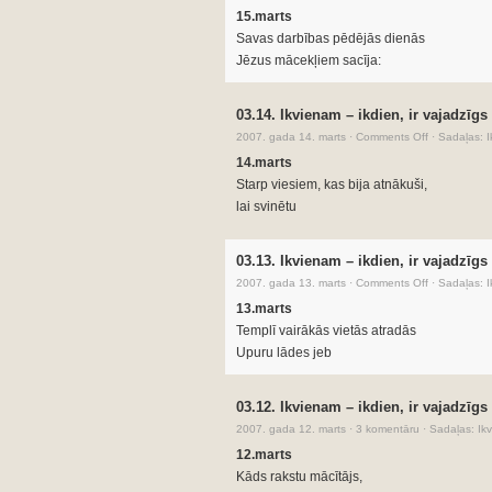
15.marts
Savas darbības pēdējās dienās
Jēzus mācekļiem sacīja:
03.14. Ikvienam – ikdien, ir vajadzīgs
2007. gada 14. marts
·
Comments Off
·
Sadaļas:
I
14.marts
Starp viesiem, kas bija atnākuši,
lai svinētu
03.13. Ikvienam – ikdien, ir vajadzīgs
2007. gada 13. marts
·
Comments Off
·
Sadaļas:
I
13.marts
Templī vairākās vietās atradās
Upuru lādes jeb
03.12. Ikvienam – ikdien, ir vajadzīgs
2007. gada 12. marts
·
3 komentāru
·
Sadaļas:
Ikv
12.marts
Kāds rakstu mācītājs,