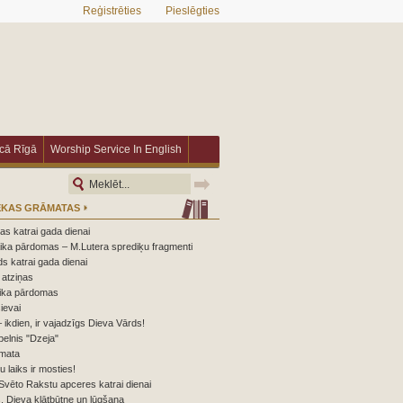
Reģistrēties
Pieslēgties
īcā Rīgā
Worship Service In English
ĒKAS GRĀMATAS
s katrai gada dienai
ika pārdomas – M.Lutera sprediķu fragmenti
s katrai gada dienai
atziņas
ika pārdomas
ievai
 ikdien, ir vajadzīgs Dieva Vārds!
elnis "Dzeja"
mata
nu laiks ir mosties!
Svēto Rakstu apceres katrai dienai
 Dieva klātbūtne un lūgšana