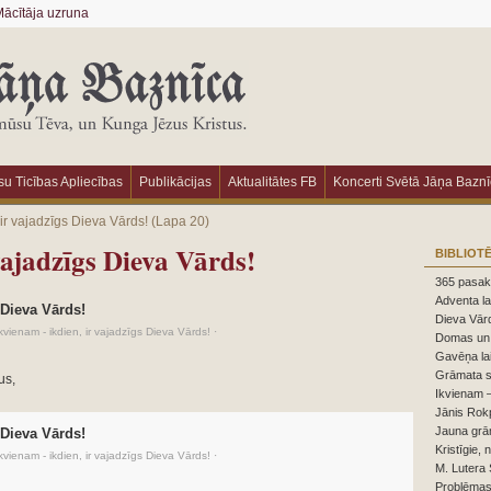
ācītāja uzruna
u Ticības Apliecības
Publikācijas
Aktualitātes FB
Koncerti Svētā Jāņa Bazn
 ir vajadzīgs Dieva Vārds!
(Lapa 20)
vajadzīgs Dieva Vārds!
BIBLIOT
365 pasaka
Adventa la
 Dieva Vārds!
Dieva Vārd
kvienam - ikdien, ir vajadzīgs Dieva Vārds!
·
Domas un 
Gavēņa la
Grāmata s
us,
Ikvienam –
Jānis Rokp
Jauna grā
 Dieva Vārds!
Kristīgie, 
kvienam - ikdien, ir vajadzīgs Dieva Vārds!
·
M. Lutera 
Problēmas,