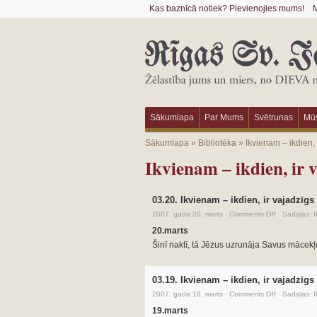
Kas baznīcā notiek? Pievienojies mums!
M
Sākumlapa
Par Mums
Svētrunas
Mūs
Sākumlapa
»
Bibliotēka
»
Ikvienam – ikdien,
Ikvienam – ikdien, ir 
03.20. Ikvienam – ikdien, ir vajadzīgs
2007. gada 20. marts
·
Comments Off
·
Sadaļas:
I
20.marts
Šinī naktī, tā Jēzus uzrunāja Savus mācekļ
03.19. Ikvienam – ikdien, ir vajadzīgs
2007. gada 18. marts
·
Comments Off
·
Sadaļas:
I
19.marts