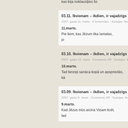
kas bija noklausījies šo
03.11. Ikvienam – ikdien, ir vajadzīgs
2007. gada 11. marts
·
4 komentāru
·
Sadaļas:
Ikv
11.marts.
Pie tiem, kas Jēzum lika lamatas,
jo
03.10. Ikvienam – ikdien, ir vajadzīgs
2007. gada 10. marts
·
Comments Off
·
Sadaļas:
I
10.marts.
Tad farizeji sanāca kopā un apspriedās,
kā
03.09. Ikvienam – ikdien, ir vajadzīgs
2007. gada 9. marts
·
Comments Off
·
Sadaļas:
Ik
9.marts.
Kad Jēzus mūs aicina Viņam ticēt,
tad