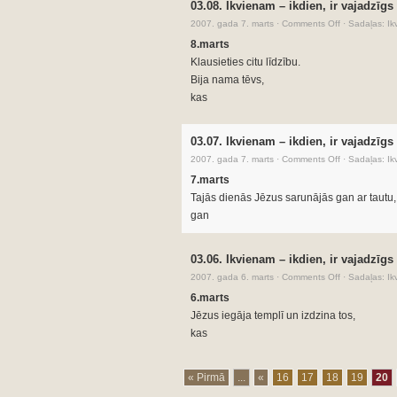
03.08. Ikvienam – ikdien, ir vajadzīgs
2007. gada 7. marts
·
Comments Off
·
Sadaļas:
Ik
8.marts
Klausieties citu līdzību.
Bija nama tēvs,
kas
03.07. Ikvienam – ikdien, ir vajadzīgs
2007. gada 7. marts
·
Comments Off
·
Sadaļas:
Ik
7.marts
Tajās dienās Jēzus sarunājās gan ar tautu,
gan
03.06. Ikvienam – ikdien, ir vajadzīgs
2007. gada 6. marts
·
Comments Off
·
Sadaļas:
Ik
6.marts
Jēzus iegāja templī un izdzina tos,
kas
« Pirmā
...
«
16
17
18
19
20