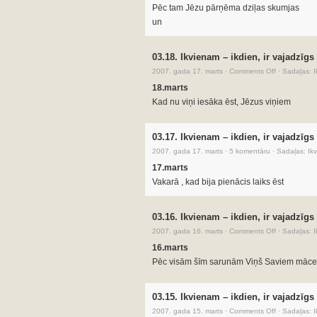
Pēc tam Jēzu pārņēma dziļas skumjas
un
03.18. Ikvienam – ikdien, ir vajadzīgs
2007. gada 17. marts
·
Comments Off
·
Sadaļas:
I
18.marts
Kad nu viņi iesāka ēst, Jēzus viņiem
03.17. Ikvienam – ikdien, ir vajadzīgs
2007. gada 17. marts
·
5 komentāru
·
Sadaļas:
Ikv
17.marts
Vakarā , kad bija pienācis laiks ēst
03.16. Ikvienam – ikdien, ir vajadzīgs
2007. gada 16. marts
·
Comments Off
·
Sadaļas:
I
16.marts
Pēc visām šīm sarunām Viņš Saviem māce
03.15. Ikvienam – ikdien, ir vajadzīgs
2007. gada 15. marts
·
Comments Off
·
Sadaļas:
I