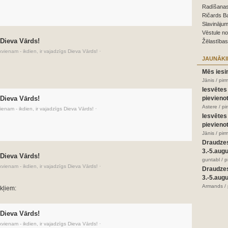
Radīšanas
Ričards B
Slavinājum
Vēstule n
 Dieva Vārds!
Žēlastības
kvienam - ikdien, ir vajadzīgs Dieva Vārds!
·
JAUNĀKI
Mēs iesi
Jānis / pir
Iesvētes
 Dieva Vārds!
pievienot
Astere / p
ienam - ikdien, ir vajadzīgs Dieva Vārds!
·
Iesvētes
pievienot
Jānis / pir
Draudze
3.-5.aug
 Dieva Vārds!
guntabl / 
kvienam - ikdien, ir vajadzīgs Dieva Vārds!
·
Draudze
3.-5.aug
Armands / 
kļiem:
 Dieva Vārds!
kvienam - ikdien, ir vajadzīgs Dieva Vārds!
·