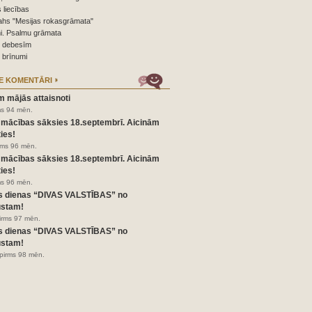
 liecības
ahs "Mesijas rokasgrāmata"
i. Psalmu grāmata
o debesīm
 brīnumi
E KOMENTĀRI
m mājās attaisnoti
ms 94 mēn.
 mācības sāksies 18.septembrī. Aicinām
ies!
irms 96 mēn.
 mācības sāksies 18.septembrī. Aicinām
ies!
ms 96 mēn.
s dienas “DIVAS VALSTĪBAS” no
ustam!
pirms 97 mēn.
s dienas “DIVAS VALSTĪBAS” no
ustam!
pirms 98 mēn.