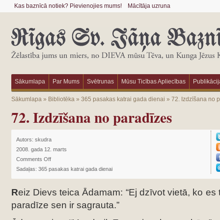
Kas baznīcā notiek? Pievienojies mums!
Mācītāja uzruna
Sākumlapa
Par Mums
Svētrunas
Mūsu Ticības Apliecības
Publikācij
Sākumlapa
»
Bibliotēka
»
365 pasakas katrai gada dienai
»
72. Izdzīšana no 
72. Izdzīšana no paradīzes
Autors:
skudra
2008. gada 12. marts
Comments Off
Sadaļas:
365 pasakas katrai gada dienai
R
eiz Dievs teica Ādamam: “Ej dzīvot vietā, ko es 
paradīze sen ir sagrauta.”