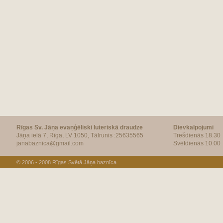
Rīgas Sv. Jāņa evaņģēliski luteriskā draudze
Dievkalpojumi
Jāņa ielā 7, Rīga, LV 1050, Tālrunis :25635565
Trešdienās 18.30
janabaznica@gmail.com
Svētdienās 10.00
© 2006 - 2008
Rīgas Svētā Jāņa baznīca