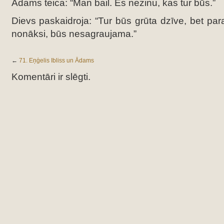
Ādams teica: “Man bail. Es nezinu, kas tur būs.”
Dievs paskaidroja: “Tur būs grūta dzīve, bet par
nonāksi, būs nesagraujama.”
←
71. Eņģelis Ibliss un Ādams
Komentāri ir slēgti.