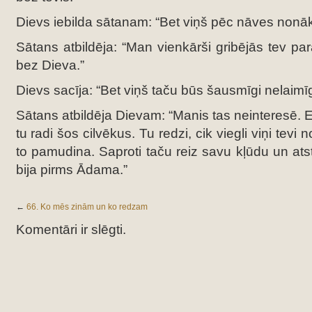
Dievs iebilda sātanam: “Bet viņš pēc nāves nonāks
Sātans atbildēja: “Man vienkārši gribējās tev par
bez Dieva.”
Dievs sacīja: “Bet viņš taču būs šausmīgi nelaimīg
Sātans atbildēja Dievam: “Manis tas neinteresē. E
tu radi šos cilvēkus. Tu redzi, cik viegli viņi tevi n
to pamudina. Saproti taču reiz savu kļūdu un ats
bija pirms Ādama.”
←
66. Ko mēs zinām un ko redzam
Komentāri ir slēgti.