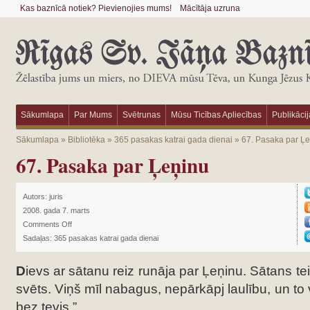
Kas baznīcā notiek? Pievienojies mums!
Mācītāja uzruna
Sākumlapa
Par Mums
Svētrunas
Mūsu Ticības Apliecības
Publikācij
Sākumlapa
»
Bibliotēka
»
365 pasakas katrai gada dienai
»
67. Pasaka par Ļ
67. Pasaka par Ļeņinu
Autors:
juris
2008. gada 7. marts
Comments Off
Sadaļas:
365 pasakas katrai gada dienai
D
ievs ar sātanu reiz runāja par Ļeņinu. Sātans tei
svēts. Viņš mīl nabagus, nepārkāpj laulību, un t
bez tevis.”