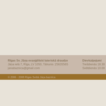
Rīgas Sv. Jāņa evaņģēliski luteriskā draudze
Dievkalpojumi
Jāņa ielā 7, Rīga, LV 1050, Tālrunis :25635565
Trešdienās 18.30
janabaznica@gmail.com
Svētdienās 10.00
© 2006 - 2008
Rīgas Svētā Jāņa baznīca