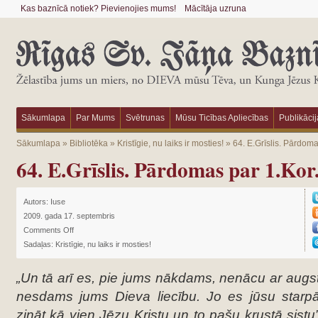
Kas baznīcā notiek? Pievienojies mums!
Mācītāja uzruna
Sākumlapa
Par Mums
Svētrunas
Mūsu Ticības Apliecības
Publikācij
Sākumlapa
»
Bibliotēka
»
Kristīgie, nu laiks ir mosties!
»
64. E.Grīslis. Pārdoma
64. E.Grīslis. Pārdomas par 1.Kor
Autors:
Iuse
2009. gada 17. septembris
Comments Off
Sadaļas:
Kristīgie, nu laiks ir mosties!
„Un tā arī es, pie jums nākdams, nenācu ar augst
nesdams jums Dieva liecību. Jo es jūsu starpā
zināt kā vien Jēzu Kristu un to pašu krustā sistu