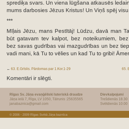
sprediķa svars. Un viena lūgšana atkausēs ledainā
mums darbosies Jēzus Kristus! Un Viņš spēj visu
***
Mīļais Jēzu, mans Pestītāj! Lūdzu, davā man Ta
būt gatavam tev kalpot, bez noteikumiem, bez
bez savas gudrības vai mazgudrības un bez tiep
vadi mani, kā Tu to vēlies un kad Tu to gribi! Āme
←
63. E.Grīslis. Pārdomas par 1.Kor.1-29
65. 
Komentāri ir slēgti.
Rīgas Sv. Jāņa evaņģēliski luteriskā draudze
Dievkalpojumi
Jāņa ielā 7, Rīga, LV 1050, Tālrunis :25635565
Trešdienās 18.30
janabaznica@gmail.com
Svētdienās 10.00
© 2006 - 2009
Rīgas Svētā Jāņa baznīca