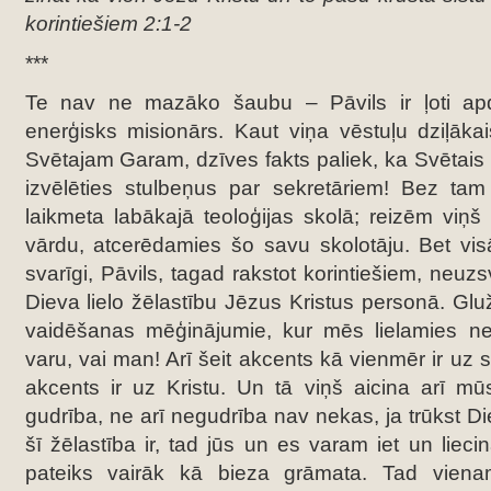
korintiešiem 2:1-2
***
Te nav ne mazāko šaubu – Pāvils ir ļoti a
enerģisks misionārs. Kaut viņa vēstuļu dziļākai
Svētajam Garam, dzīves fakts paliek, ka Svētai
izvēlēties stulbeņus par sekretāriem! Bez tam 
laikmeta labākajā teoloģijas skolā; reizēm viņš
vārdu, atcerēdamies šo savu skolotāju. Bet vis
svarīgi, Pāvils, tagad rakstot korintiešiem, neuz
Dieva lielo žēlastību Jēzus Kristus personā. Glu
vaidēšanas mēģinājumie, kur mēs lielamies ne
varu, vai man! Arī šeit akcents kā vienmēr ir uz 
akcents ir uz Kristu. Un tā viņš aicina arī mū
gudrība, ne arī negudrība nav nekas, ja trūkst Di
šī žēlastība ir, tad jūs un es varam iet un liec
pateiks vairāk kā bieza grāmata. Tad vien