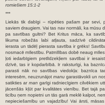
romiešiem 15:1-2
***
Liekās tik dabīgi – rūpēties pašam par sevi, 
saviem draugiem. Vai tas nav normāli, ka mūsu dz
pa savtības gultni? Bet Kritus māca, ka savtī
likuma robežās labi atļauta, sadzīvē cildināt
ierasta un tādēļ pierasta savtība ir grēks! Savtīb
nosmacē mīlestību. Patmīlības dobē neaug mīles
ļoti iedarbīgiem pretlīdzekļiem savtībai ir iesais
dzīvē, tas ir kopdarbībā. Ir raksturīgi, ka baznī
parasti nāk no savtības viedokļa: baznīca t
interesēm, neuzrunājot
manu
garastāvokli un no
satikties ar
man
garīgi radniecīgiem cilvēkiem utt
jācenšās kļūt par kvalitātes vienību. Bet tajā pa
ticību ņem nopietni un tās garā meklē kalpot, nem
nepieciešamību un vajadzību! Vai ārsti, māsa