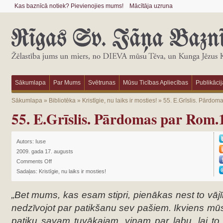
Kas baznīcā notiek? Pievienojies mums!
Mācītāja uzruna
Sākumlapa
Par Mums
Svētrunas
Mūsu Ticības Apliecības
Publikācij
Sākumlapa
»
Bibliotēka
»
Kristīgie, nu laiks ir mosties!
»
55. E.Grīslis. Pārdom
55. E.Grīslis. Pārdomas par Rom.
Autors:
Iuse
2009. gada 17. augusts
Comments Off
Sadaļas:
Kristīgie, nu laiks ir mosties!
„Bet mums, kas esam stipri, pienākas nest to vājīb
nedzīvojot par patikšanu sev pašiem. Ikviens mūs
patiku savam tuvākajam, viņam par labu, lai to c