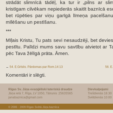
strādāt slimnīcā tādēļ, ka tur ir „pilns ar sl
kristīgam cilvēkam nepiederās skaitīt baznīcā es
bet rūpēties par viņu garīgā līmeņa pacelšanu,
mīlēšanu un pestīšanu.
***
Mīļais Kristu, Tu pats sevi nesaudzēji, bet devie
pestītu. Palīdzi mums savu savtību atvietot ar T
pēc Tava žēlīgā prāta. Āmen.
←
54. E.Grīslis. Pārdomas par Rom.14:13
56. E
Komentāri ir slēgti.
Rīgas Sv. Jāņa evaņģēliski luteriskā draudze
Dievkalpojumi
Jāņa ielā 7, Rīga, LV 1050, Tālrunis :25635565
Trešdienās 18.30
janabaznica@gmail.com
Svētdienās 10.00
© 2006 - 2009
Rīgas Svētā Jāņa baznīca