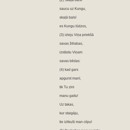
(2) Skaļā balsī
saucu uz Kungu,
skaļā balsī
es Kungu lūdzos,
(3) izleju Viņa priekšā
savas žēlabas,
izstāstu Viņam
savas bēdas:
(4) kad gars
apgurst manī,
tik Tu zini
manu gaitu!
Uz takas,
kur staigāju,
tie izlikuši man cilpu!