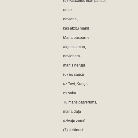
(5) Paskaties man pa labi,
un re-
neviena,
kas atzītu mani!
Mana paspārne
atņemta man,
nevienam
manis nerūp!
(6) Es saucu
uz Tevi, Kungs,
es saku-
Tu mans patvērums,
mana daļa
dzīvajo zemē!
(7) Uzklausi