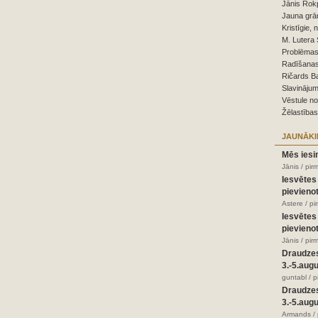
Jānis Rokp
Jauna grā
Kristīgie, 
M. Lutera 
Problēmas,
Radīšanas
Ričards B
Slavinājum
Vēstule n
Žēlastības
JAUNĀKI
Mēs iesi
Jānis / pir
Iesvētes
pievienot
Astere / p
Iesvētes
pievienot
Jānis / pir
Draudze
3.-5.aug
guntabl / 
Draudze
3.-5.aug
Armands / 