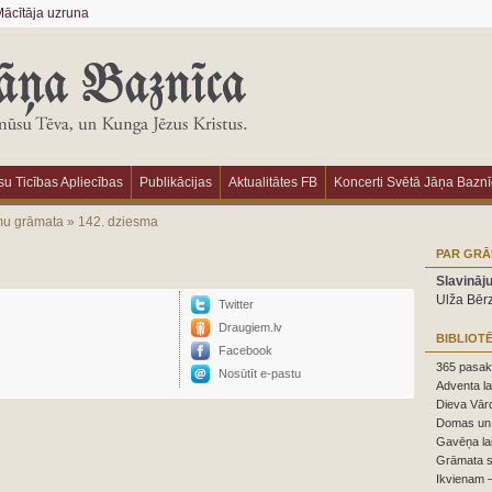
ācītāja uzruna
u Ticības Apliecības
Publikācijas
Aktualitātes FB
Koncerti Svētā Jāņa Bazn
mu grāmata
»
142. dziesma
PAR GR
Slavināj
Ulža Bēr
Twitter
Draugiem.lv
BIBLIOT
Facebook
365 pasaka
Nosūtīt e-pastu
Adventa la
Dieva Vārd
Domas un 
Gavēņa la
Grāmata s
Ikvienam –