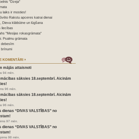
elnis "Dzeja"
mata
nu laiks ir mosties!
Svēto Rakstu apceres katrai dienai
 Dieva klātbūtne un lūgšana
 liecības
ahs "Mesijas rokasgrāmata"
i. Psalmu grāmata
o debesīm
 brīnumi
E KOMENTĀRI
m mājās attaisnoti
ms 94 mēn.
 mācības sāksies 18.septembrī. Aicinām
ies!
irms 96 mēn.
 mācības sāksies 18.septembrī. Aicinām
ies!
ms 96 mēn.
s dienas “DIVAS VALSTĪBAS” no
ustam!
pirms 97 mēn.
s dienas “DIVAS VALSTĪBAS” no
ustam!
pirms 98 mēn.