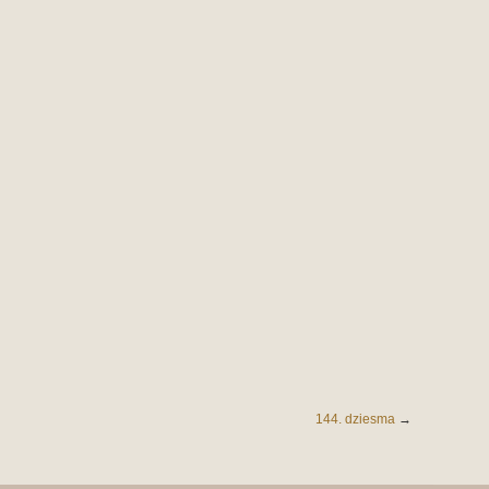
144. dziesma
→