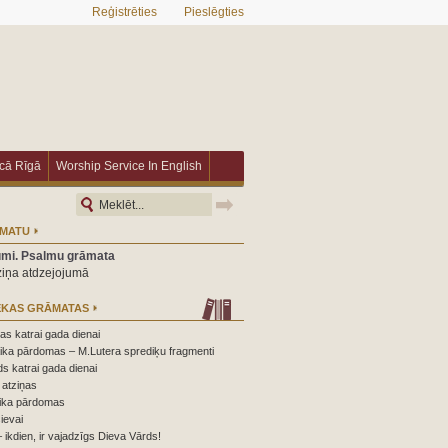
Reģistrēties
Pieslēgties
īcā Rīgā
Worship Service In English
ĀMATU
umi. Psalmu grāmata
ziņa atdzejojumā
ĒKAS GRĀMATAS
s katrai gada dienai
ika pārdomas – M.Lutera sprediķu fragmenti
s katrai gada dienai
atziņas
ika pārdomas
ievai
 ikdien, ir vajadzīgs Dieva Vārds!