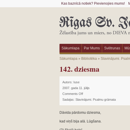
Kas baznīcā notiek? Pievienojies mums!
M
Sākumlapa
Par Mums
Svētrunas
Mūs
Sākumlapa
»
Bibliotēka
»
Slavinājumi. Psal
142. dziesma
Autors:
Iuse
2007. gada 11. jūlijs
Comments Off
Sadaļas:
Slavinājumi. Psalmu grāmata
Dāvida pārdomu dziesma,
kad viņš bija alā. Lūgšana.