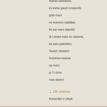
manas vaimanas,
es esmu gauži nospiests,
glāb mani
no maniem vajātājie,
tie par mani stiprāki!
(8 ) Izved mani no cietuma,
ka varu pateikties
Tavam Vārdam!
Pulcēsies taisnie
ap mani,
ja Tu būsi
man dāsns!
←
139. dziesma
Komentāri ir slēgti.