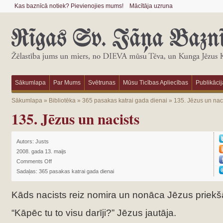
Kas baznīcā notiek? Pievienojies mums!
Mācītāja uzruna
Sākumlapa
Par Mums
Svētrunas
Mūsu Ticības Apliecības
Publikācij
Sākumlapa
»
Bibliotēka
»
365 pasakas katrai gada dienai
»
135. Jēzus un nac
135. Jēzus un nacists
Autors:
Justs
2008. gada 13. maijs
Comments Off
Sadaļas:
365 pasakas katrai gada dienai
Kāds nacists reiz nomira un nonāca Jēzus priekš
“Kāpēc tu to visu darīji?” Jēzus jautāja.