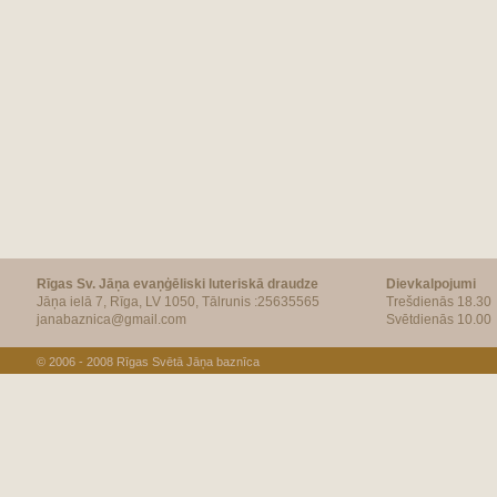
Rīgas Sv. Jāņa evaņģēliski luteriskā draudze
Dievkalpojumi
Jāņa ielā 7, Rīga, LV 1050, Tālrunis :25635565
Trešdienās 18.30
janabaznica@gmail.com
Svētdienās 10.00
© 2006 - 2008
Rīgas Svētā Jāņa baznīca