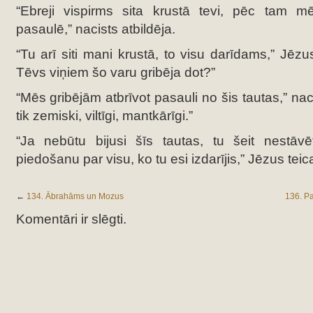
“Ebreji vispirms sita krustā tevi, pēc tam m
pasaulē,” nacists atbildēja.
“Tu arī siti mani krustā, to visu darīdams,” Jēz
Tēvs viņiem šo varu gribēja dot?”
“Mēs gribējām atbrīvot pasauli no šis tautas,” nacis
tik zemiski, viltīgi, mantkārīgi.”
“Ja nebūtu bijusi šīs tautas, tu šeit nestāv
piedošanu par visu, ko tu esi izdarījis,” Jēzus tei
←
134. Ābrahāms un Mozus
136. Pa
Komentāri ir slēgti.