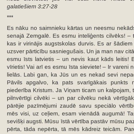
galatiešiem 3:27-28
***
Es nāku no saimnieku kārtas un neesmu nekāds 
senajā Zemgalē. Es esmu inteliģents cilvēks! – t
kas ir virinājis augstskolas durvis. Es ar šādie
uzsver pārticību sasniegušais. Un ja man nav citā
esmu īsts latvietis – un nevis kaut kāds leitis!
vīrietis! Vai arī es esmu īsta sieviete! – Ir vareni n
lielās. Labi gan, ka Jūs un es nekad sevi nepa
Pāvils apgalvo, ka pats svarīgākais punkts
piederība Kristum. Ja Viņam ticam un kalpojam,
pilnvērtīgi cilvēki – un par cilvēku nekā vērtīgā
pārējie pazīmējumi zaudē savu speciālo vērtību
mēs visi, uz ceļiem, esam vienādā augumā! Ta
sevišķi augsti. Mūsu īstā vērtība pastāv mūsu p
pērta, tāda nepērta, tā mēs kādreiz teicām. Par