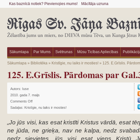
Kas baznīcā notiek? Pievienojies mums!
Mācītāja uzruna
Sākumlapa
Par Mums
Svētrunas
Mūsu Ticības Apliecības
Publikācij
Sākumlapa
»
Bibliotēka
»
Kristīgie, nu laiks ir mosties!
»
125. E.Grīslis. Pārdo
125. E.Grīslis. Pārdomas par Gal.
Autors:
Iuse
2010. gada 7. maijs
Comments Off
Sadaļas:
Kristīgie, nu laiks ir mosties!
„Jo jūs visi, kas esat kristīti Kristus vārdā, esat t
ne jūda, ne grieķa, nav ne kalpa, nedz svabadā
nedz sievietes, jūs visi esat viens Kristū J