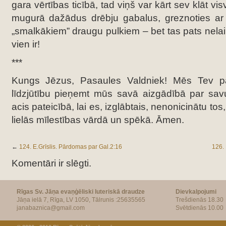
gara vērtības ticībā, tad viņš var kārt sev klāt visv
mugurā dažādus drēbju gabalus, greznoties ar 
„smalkākiem” draugu pulkiem – bet tas pats nelai
vien ir!
***
Kungs Jēzus, Pasaules Valdniek! Mēs Tev p
līdzjūtību pieņemt mūs savā aizgādībā par sav
acis pateicībā, lai es, izglābtais, nenonicinātu tos
lielās mīlestības vārdā un spēkā. Āmen.
←
124. E.Grīslis. Pārdomas par Gal.2:16
126. 
Komentāri ir slēgti.
Rīgas Sv. Jāņa evaņģēliski luteriskā draudze
Dievkalpojumi
Jāņa ielā 7, Rīga, LV 1050, Tālrunis :25635565
Trešdienās 18.30
janabaznica@gmail.com
Svētdienās 10.00