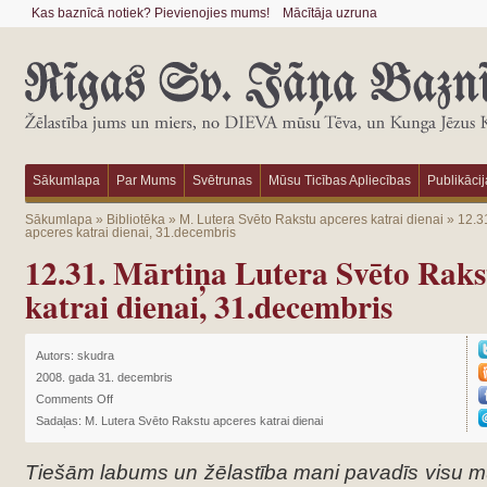
Kas baznīcā notiek? Pievienojies mums!
Mācītāja uzruna
Sākumlapa
Par Mums
Svētrunas
Mūsu Ticības Apliecības
Publikācij
Sākumlapa
»
Bibliotēka
»
M. Lutera Svēto Rakstu apceres katrai dienai
»
12.3
apceres katrai dienai, 31.decembris
12.31. Mārtiņa Lutera Svēto Raks
katrai dienai, 31.decembris
Autors:
skudra
2008. gada 31. decembris
Comments Off
Sadaļas:
M. Lutera Svēto Rakstu apceres katrai dienai
Tiešām labums un žēlastība mani pavadīs visu m