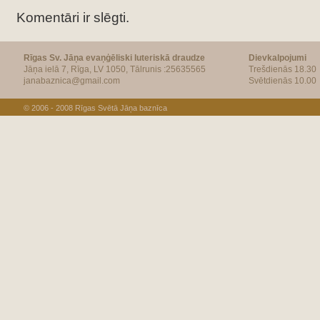
Komentāri ir slēgti.
Rīgas Sv. Jāņa evaņģēliski luteriskā draudze
Dievkalpojumi
Jāņa ielā 7, Rīga, LV 1050, Tālrunis :25635565
Trešdienās 18.30
janabaznica@gmail.com
Svētdienās 10.00
© 2006 - 2008
Rīgas Svētā Jāņa baznīca