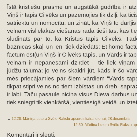
Īstā kristiešu prasme un augstākā gudrība ir atzīt
Viņš ir tapis Cilvēks un pazemojies tik dziļi, ka tic
satriektu un nomocītu, un zināt, ka Viņš to darīji
velnam vislielākās ciešanas rada tieši tas, kas ti
sludināts par to, kā Kristus tapis Cilvēks. Tād
baznīcās skaļi un lēni tiek dziedāts: Et homo fact
factum est(un Viņš ir Cilvēks tapis, un Vārds ir t
velnam ir nepanesami dzirdēt – tie liek viņam
jūdžu tālumā; jo velns skaidri jūt, kāds ir šo vār
mēs priecājamies par šiem vārdiem “Vārds tapa
tikpat stipri velns no tiem izbīstas un dreb, sa
ir labi. Taču pasaule nicina visus Dieva darbus un
tiek sniegti tik vienkāršā, vientiesīgā veidā un izt
←
12.28. Mārtiņa Lutera Svēto Rakstu apceres katrai dienai, 28.decembris
12.30. Mārtiņa Lutera Svēto Rakstu ap
Komentāri ir slēgti.