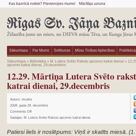
Kas baznīcā notiek? Pievienojies mums!
Mācītāja uzruna
Sākumlapa
Par Mums
Svētrunas
Mūsu Ticības Apliecības
Publikācij
Sākumlapa
»
Bibliotēka
»
M. Lutera Svēto Rakstu apceres katrai dienai
»
12.29
apceres katrai dienai, 29.decembris
12.29. Mārtiņa Lutera Svēto raks
katrai dienai, 29.decembris
Autors:
skudra
2008. gada 28. decembris
Comments Off
Sadaļas:
M. Lutera Svēto Rakstu apceres katrai dienai
Patiesi liels ir noslēpums: Viņš ir skatīts miesā. (1