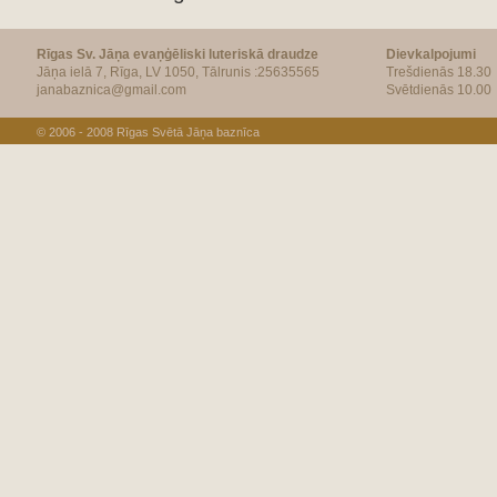
Rīgas Sv. Jāņa evaņģēliski luteriskā draudze
Dievkalpojumi
Jāņa ielā 7, Rīga, LV 1050, Tālrunis :25635565
Trešdienās 18.30
janabaznica@gmail.com
Svētdienās 10.00
© 2006 - 2008
Rīgas Svētā Jāņa baznīca