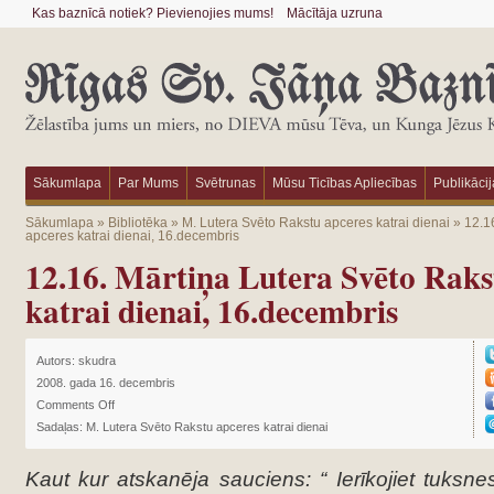
Kas baznīcā notiek? Pievienojies mums!
Mācītāja uzruna
Sākumlapa
Par Mums
Svētrunas
Mūsu Ticības Apliecības
Publikācij
Sākumlapa
»
Bibliotēka
»
M. Lutera Svēto Rakstu apceres katrai dienai
»
12.1
apceres katrai dienai, 16.decembris
12.16. Mārtiņa Lutera Svēto Raks
katrai dienai, 16.decembris
Autors:
skudra
2008. gada 16. decembris
Comments Off
Sadaļas:
M. Lutera Svēto Rakstu apceres katrai dienai
Kaut kur atskanēja sauciens: “ Ierīkojiet tuks