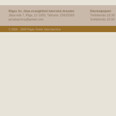
Rīgas Sv. Jāņa evaņģēliski luteriskā draudze
Dievkalpojumi
Jāņa ielā 7, Rīga, LV 1050, Tālrunis :25635565
Trešdienās 18.30
janabaznica@gmail.com
Svētdienās 10.00
© 2006 - 2008
Rīgas Svētā Jāņa baznīca