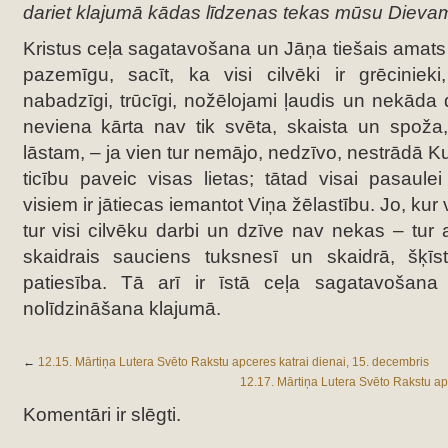
dariet klajumā kādas līdzenas tekas mūsu Dievam!
Kristus ceļa sagatavošana un Jāņa tiešais amats b
pazemīgu, sacīt, ka visi cilvēki ir grēcinieki
nabadzīgi, trūcīgi, nožēlojami ļaudis
un nekāda d
neviena kārta nav tik svēta, skaista un spoža
lāstam, – ja vien tur nemājo, nedzīvo, nestrādā K
ticību paveic visas lietas; tātad visai pasaulei
visiem ir jātiecas iemantot Viņa žēlastību. Jo, kur v
tur visi cilvēku darbi un dzīve nav nekas – tur 
skaidrais sauciens tuksnesī un skaidrā, šķīs
patiesība. Tā arī ir īstā ceļa sagatavoša
nolīdzināšana klajumā.
←
12.15. Mārtiņa Lutera Svēto Rakstu apceres katrai dienai, 15. decembris
12.17. Mārtiņa Lutera Svēto Rakstu ap
Komentāri ir slēgti.