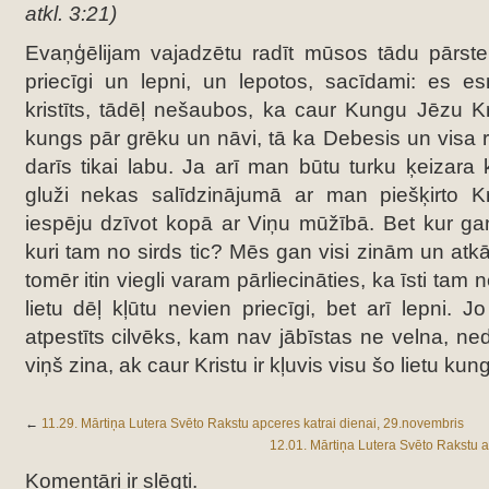
atkl. 3:21)
Evaņģēlijam vajadzētu radīt mūsos tādu pārst
priecīgi un lepni, un lepotos, sacīdami: es es
kristīts, tādēļ nešaubos, ka caur Kungu Jēzu K
kungs pār grēku un nāvi,
tā ka Debesis un visa 
darīs tikai labu. Ja arī man būtu turku ķeizara 
gluži nekas salīdzinājumā ar man piešķirto 
iespēju dzīvot kopā ar Viņu mūžībā. Bet kur gan 
kuri tam no sirds tic? Mēs gan visi zinām un atk
tomēr itin viegli varam pārliecināties, ka īsti tam
lietu dēļ kļūtu nevien priecīgi, bet arī lepni. Jo
atpestīts cilvēks, kam nav jābīstas ne velna, ne
viņš zina, ak caur Kristu ir kļuvis visu šo lietu kun
←
11.29. Mārtiņa Lutera Svēto Rakstu apceres katrai dienai, 29.novembris
12.01. Mārtiņa Lutera Svēto Rakstu a
Komentāri ir slēgti.