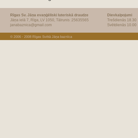
Rīgas Sv. Jāņa evaņģēliski luteriskā draudze
Dievkalpojumi
Jāņa ielā 7, Rīga, LV 1050, Tālrunis :25635565
Trešdienās 18.30
janabaznica@gmail.com
Svētdienās 10.00
© 2006 - 2008
Rīgas Svētā Jāņa baznīca