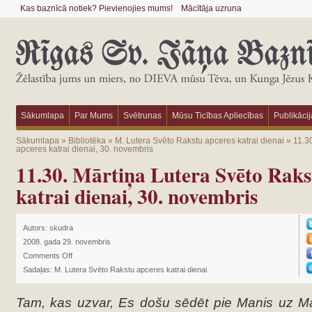
Kas baznīcā notiek? Pievienojies mums!
Mācītāja uzruna
Sākumlapa
Par Mums
Svētrunas
Mūsu Ticības Apliecības
Publikācij
Sākumlapa
»
Bibliotēka
»
M. Lutera Svēto Rakstu apceres katrai dienai
»
11.3
apceres katrai dienai, 30. novembris
11.30. Mārtiņa Lutera Svēto Raks
katrai dienai, 30. novembris
Autors:
skudra
2008. gada 29. novembris
Comments Off
Sadaļas:
M. Lutera Svēto Rakstu apceres katrai dienai
Tam, kas uzvar, Es došu sēdēt pie Manis uz Ma