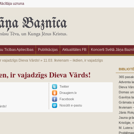
ācītāja uzruna
u Ticības Apliecības
Publikācijas
Aktualitātes FB
Koncerti Svētā Jāņa Bazn
ir vajadzīgs Dieva Vārds!
»
11.03. Ikvienam – ikdien, ir vajadzīgs
BIBLIOT
en, ir vajadzīgs Dieva Vārds!
365 pasaka
Adventa la
Twitter
Dieva Vārd
Domas un 
Draugiem.lv
Gavēņa la
Facebook
Grāmata s
Nosūtīt e-pastu
ārds!
Ikvienam –
Jānis Rokp
Jauna grā
Kristīgie, 
M. Lutera 
Problēmas,