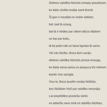
Debesu valstība līdzinās sinepju graudiņam,
ko kāds cilvēks iesēja savā tīrumā.
Šī gan ir mazākā no visām sēklām,
bet, kad tā uzaug,
tad tā ir lielāka par citiem dārza stādiem
un top par koku,
tā kā putni nāk un taisa ligzdas tā zaros.
Vēl citu līdzību Jēzus tiem sacīja:
debesu valstība līdzinās piciņai ierauga,
ko kāda sieva ņema un piejauca trīs mēriem m
kamēr viss sarūgta.
Visu to Jēzus ļaudīm runāja līdzībās;
bez līdzībām Viņš par valstību nerunāja.
Lai piepilldītos pravieša vārds:
es atdarīšu savu muti un stāstīšu līdzības;