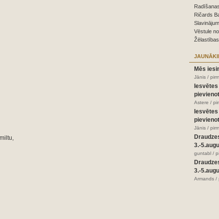
Radīšanas
Ričards B
Slavinājum
Vēstule n
Žēlastības
JAUNĀKI
Mēs iesi
Jānis / pir
Iesvētes
pievienot
Astere / p
Iesvētes
pievienot
Jānis / pir
Draudze
iltu,
3.-5.aug
guntabl / 
Draudze
3.-5.aug
Armands / 