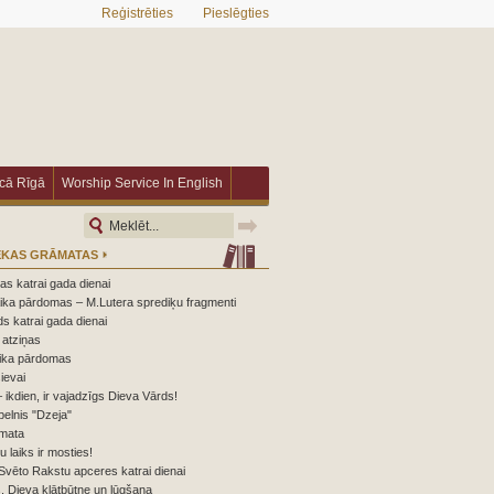
Reģistrēties
Pieslēgties
īcā Rīgā
Worship Service In English
ĒKAS GRĀMATAS
s katrai gada dienai
ika pārdomas – M.Lutera sprediķu fragmenti
s katrai gada dienai
atziņas
ika pārdomas
ievai
 ikdien, ir vajadzīgs Dieva Vārds!
elnis "Dzeja"
mata
nu laiks ir mosties!
Svēto Rakstu apceres katrai dienai
 Dieva klātbūtne un lūgšana