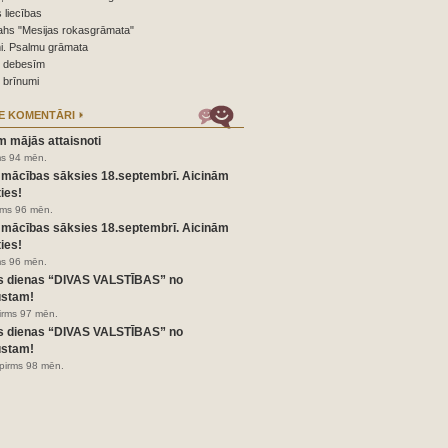
 liecības
ahs "Mesijas rokasgrāmata"
i. Psalmu grāmata
o debesīm
 brīnumi
E KOMENTĀRI
m mājās attaisnoti
ms 94 mēn.
 mācības sāksies 18.septembrī. Aicinām
ies!
irms 96 mēn.
 mācības sāksies 18.septembrī. Aicinām
ies!
ms 96 mēn.
s dienas “DIVAS VALSTĪBAS” no
ustam!
pirms 97 mēn.
s dienas “DIVAS VALSTĪBAS” no
ustam!
pirms 98 mēn.