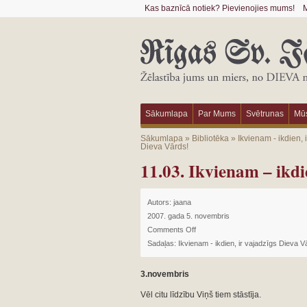
Kas baznīcā notiek? Pievienojies mums!
M
Sākumlapa
Par Mums
Svētrunas
Mūs
Sākumlapa
»
Bibliotēka
»
Ikvienam - ikdien, 
Dieva Vārds!
11.03. Ikvienam – ikdi
Autors:
jaana
2007. gada 5. novembris
Comments Off
Sadaļas:
Ikvienam - ikdien, ir vajadzīgs Dieva V
3.novembris
Vēl citu līdzību Viņš tiem stāstīja.