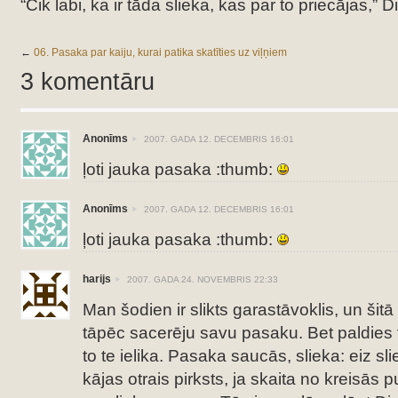
“Cik labi, ka ir tāda slieka, kas par to priecājas,” D
←
06. Pasaka par kaiju, kurai patika skatīties uz viļņiem
3 komentāru
Anonīms
2007. GADA 12. DECEMBRIS 16:01
ļoti jauka pasaka :thumb:
Anonīms
2007. GADA 12. DECEMBRIS 16:01
ļoti jauka pasaka :thumb:
harijs
2007. GADA 24. NOVEMBRIS 22:33
Man šodien ir slikts garastāvoklis, un šit
tāpēc sacerēju savu pasaku. Bet paldies 
to te ielika. Pasaka saucās, slieka: eiz sl
kājas otrais pirksts, ja skaita no kreisās 