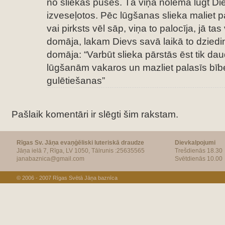
no sliekas puses. Tā viņa nolēma lūgt Die
izveseļotos. Pēc lūgšanas slieka maliet 
vai pirksts vēl sāp, viņa to palocīja, jā tas
domāja, lakam Dievs savā laikā to dziedi
domāja: “Varbūt slieka pārstās ēst tik dau
lūgšanām vakaros un mazliet palasīs bībe
gulētiešanas”
Pašlaik komentāri ir slēgti šim rakstam.
Rīgas Sv. Jāņa evaņģēliski luteriskā draudze
Dievkalpojumi
Jāņa ielā 7, Rīga, LV 1050, Tālrunis :25635565
Trešdienās 18.30
janabaznica@gmail.com
Svētdienās 10.00
© 2006 - 2007
Rīgas Svētā Jāņa baznīca