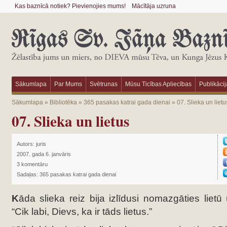
Kas baznīcā notiek? Pievienojies mums!
Mācītāja uzruna
Sākumlapa
Par Mums
Svētrunas
Mūsu Ticības Apliecības
Publikācij
Sākumlapa
»
Bibliotēka
»
365 pasakas katrai gada dienai
»
07. Slieka un lietu
07. Slieka un lietus
Autors:
juris
2007. gada 6. janvāris
3 komentāru
Sadaļas:
365 pasakas katrai gada dienai
K
āda slieka reiz bija izlīdusi nomazgāties lietū
“Cik labi, Dievs, ka ir tāds lietus.”