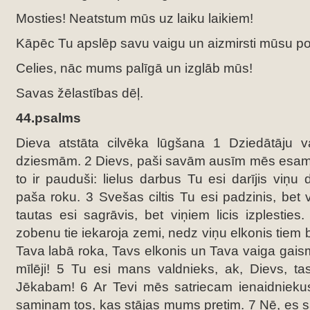
Mosties! Neatstum mūs uz laiku laikiem!
Kāpēc Tu apslēp savu vaigu un aizmirsti mūsu p
Celies, nāc mums palīgā un izglāb mūs!
Savas žēlastības dēļ.
44.psalms
Dieva atstāta cilvēka lūgšana 1 Dziedātāju 
dziesmām. 2 Dievs, paši savām ausīm mēs esam d
to ir pauduši: lielus darbus Tu esi darījis viņu
paša roku. 3 Svešas ciltis Tu esi padzinis, bet vi
tautas esi sagrāvis, bet viņiem licis izplestie
zobenu tie iekaroja zemi, nedz viņu elkonis tiem b
Tava labā roka, Tavs elkonis un Tava vaiga gais
mīlēji! 5 Tu esi mans valdnieks, ak, Dievs, ta
Jēkabam! 6 Ar Tevi mēs satriecam ienaidniek
saminam tos, kas stājas mums pretim. 7 Nē, es s