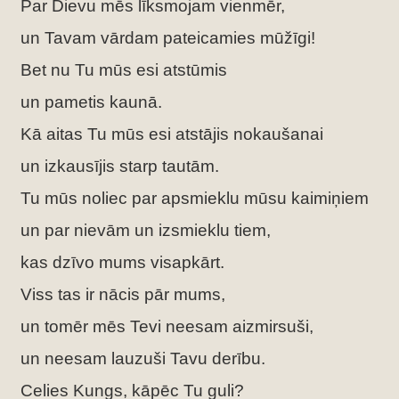
Par Dievu mēs līksmojam vienmēr,
un Tavam vārdam pateicamies mūžīgi!
Bet nu Tu mūs esi atstūmis
un pametis kaunā.
Kā aitas Tu mūs esi atstājis nokaušanai
un izkausījis starp tautām.
Tu mūs noliec par apsmieklu mūsu kaimiņiem
un par nievām un izsmieklu tiem,
kas dzīvo mums visapkārt.
Viss tas ir nācis pār mums,
un tomēr mēs Tevi neesam aizmirsuši,
un neesam lauzuši Tavu derību.
Celies Kungs, kāpēc Tu guli?