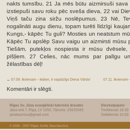
nakts tumsību. 21 Ja mēs būtu aizmirsuši sava
izstiepuši savu roku pēc sveša dieva, 22 vai Die
Viņš taču zina siržu noslēpumus. 23 Nē, T
nogalināti augu dienu, topam turēti līdzīgi kauj
Kungs,- kāpēc Tu guli? Mosties un neatstum mūs
Kāpēc Tu apslēp Savu vaigu un aizmirsti mūsu 
Tiešām, putekļos nospiesta ir mūsu dvēsele,
pīšļiem. 27 Celies, nāc mums par palīgu u
žēlastības dēļ!
←
07.09. Ikvienam – ikdien, ir vajadzīgs Dieva Vārds!
07.11. Ikvienam –
Komentāri ir slēgti.
Rīgas Sv. Jāņa evaņģēliski luteriskā draudze
Dievkalpojumi
Jāņa ielā 7, Rīga, LV 1050, Tālrunis :25635565
Trešdienās 18.30
janabaznica@gmail.com
Svētdienās 10.00
© 2006 - 2007
Rīgas Svētā Jāņa baznīca