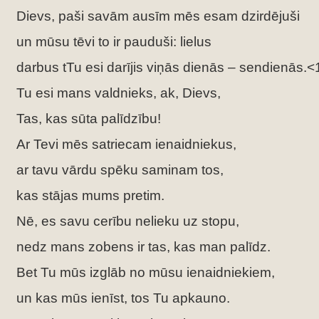
Dievs, paši savām ausīm mēs esam dzirdējuši
un mūsu tēvi to ir pauduši: lielus
darbus tTu esi darījis viņās dienās – sendienās.<
Tu esi mans valdnieks, ak, Dievs,
Tas, kas sūta palīdzību!
Ar Tevi mēs satriecam ienaidniekus,
ar tavu vārdu spēku saminam tos,
kas stājas mums pretim.
Nē, es savu cerību nelieku uz stopu,
nedz mans zobens ir tas, kas man palīdz.
Bet Tu mūs izglāb no mūsu ienaidniekiem,
un kas mūs ienīst, tos Tu apkauno.