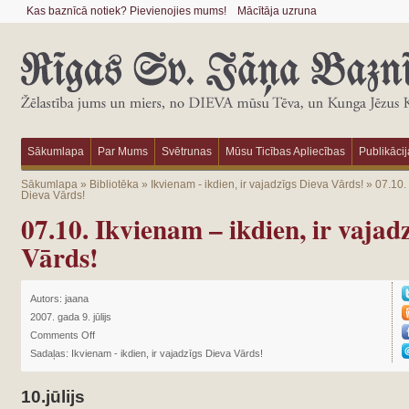
Kas baznīcā notiek? Pievienojies mums!
Mācītāja uzruna
Sākumlapa
Par Mums
Svētrunas
Mūsu Ticības Apliecības
Publikācij
Sākumlapa
»
Bibliotēka
»
Ikvienam - ikdien, ir vajadzīgs Dieva Vārds!
»
07.10. 
Dieva Vārds!
07.10. Ikvienam – ikdien, ir vajad
Vārds!
Autors:
jaana
2007. gada 9. jūlijs
Comments Off
Sadaļas:
Ikvienam - ikdien, ir vajadzīgs Dieva Vārds!
10.jūlijs