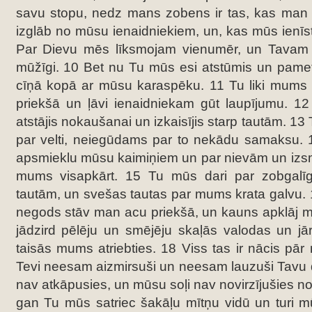
savu stopu, nedz mans zobens ir tas, kas man 
izglāb no mūsu ienaidniekiem, un, kas mūs ienīst
Par Dievu mēs līksmojam vienumēr, un Tavam
mūžīgi. 10 Bet nu Tu mūs esi atstūmis un pamet
cīņā kopā ar mūsu karaspēku. 11 Tu liki mums a
priekšā un ļāvi ienaidniekam gūt laupījumu. 1
atstājis nokaušanai un izkaisījis starp tautām. 13
par velti, neiegūdams par to nekādu samaksu. 
apsmieklu mūsu kaimiņiem un par nievām un izsm
mums visapkārt. 15 Tu mūs dari par zobgalī
tautām, un svešas tautas par mums krata galvu.
negods stāv man acu priekšā, un kauns apklāj m
jādzird pēlēju un smējēju skaļās valodas un jā
taisās mums atriebties. 18 Viss tas ir nācis p
Tevi neesam aizmirsuši un neesam lauzuši Tavu 
nav atkāpusies, un mūsu soļi nav novirzījušies no
gan Tu mūs satriec šakāļu mītņu vidū un turi m