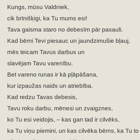
Kungs, mūsu Valdniek,
cik brīnišķigi, ka Tu mums esi!
Tava gaisma staro no debesīm pār pasauli.
Kad bērni Tevi piesauc un jaundzimušie bļauj,
mēs teicam Tavus darbus un
slavējam Tavu varenību.
Bet vareno runas ir kā pļāpāšana,
kur izpaužas naids un atriebība.
Kad redzu Tavas debesis,
Tavu roku darbu, mēnesi un zvaigznes,
ko Tu esi veidojis, – kas gan tad ir cilvēks,
ka Tu viņu piemini, un kas cilvēka bērns, ka Tu to 