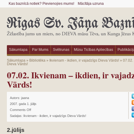
Kas baznīcā notiek? Pievienojies mums!
Mācītāja uzruna
Sākumlapa
Par Mums
Svētrunas
Mūsu Ticības Apliecības
Publikācij
Sākumlapa
»
Bibliotēka
»
Ikvienam - ikdien, ir vajadzīgs Dieva Vārds!
»
07.02. 
Dieva Vārds!
07.02. Ikvienam – ikdien, ir vajad
Vārds!
Autors:
jaana
2007. gada 1. jūlijs
Comments Off
Sadaļas:
Ikvienam - ikdien, ir vajadzīgs Dieva Vārds!
2.jūlijs