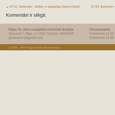
←
07.01. Ikvienam – ikdien, ir vajadzīgs Dieva Vārds!
07.03. Ikvienam –
Komentāri ir slēgti.
Rīgas Sv. Jāņa evaņģēliski luteriskā draudze
Dievkalpojumi
Jāņa ielā 7, Rīga, LV 1050, Tālrunis :25635565
Trešdienās 18.30
janabaznica@gmail.com
Svētdienās 10.00
© 2006 - 2007
Rīgas Svētā Jāņa baznīca