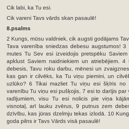
Cik labi, ka Tu esi.
Cik vareni Tavs vārds skan pasaulē!
8.psalms
2 Kungs, mūsu valdniek, cik augsti godājams Ta
Tava varenība sniedzas debesu augstumos! 3 
mutes Tu Sev esi izveidojis pretspēku Saviem pr
apklust Saviem naidniekiem un atriebējiem. 
debesis, Tavu roku darbu, mēnesi un zvaigznes, 
kas gan ir cilvēks, ka Tu viņu piemini, un cilv
uzlūko? 6 Tikai mazliet Tu viņu esi šķīris no
varenību Tu viņu esi pušķojis, 7 esi to darījis pa
radījumiem, visu Tu esi nolicis pie viņa kāj
visnotaļ, arī lauku zvērus, 9 putnus zem debes
dzīvību, kas jūras dzelmju tekas izlodā. 10 Kung
goda pilns ir Tavs Vārds visā pasaulē!