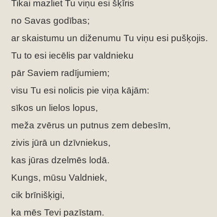
Tikai mazliet Tu viņu esi šķīris
no Savas godības;
ar skaistumu un diženumu Tu viņu esi pušķojis.
Tu to esi iecēlis par valdnieku
pār Saviem radījumiem;
visu Tu esi nolicis pie viņa kājām:
sīkos un lielos lopus,
meža zvērus un putnus zem debesīm,
zivis jūrā un dzīvniekus,
kas jūras dzelmēs lodā.
Kungs, mūsu Valdniek,
cik brīnišķigi,
ka mēs Tevi pazīstam.