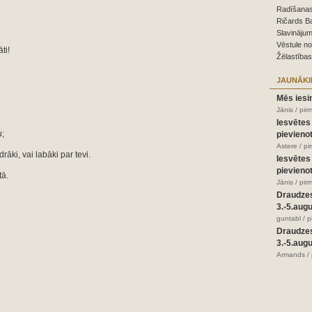
Radīšanas
Ričards B
Slavinājum
Vēstule n
ti!
Žēlastības
JAUNĀKI
Mēs iesi
Jānis / pir
Iesvētes
u;
pievienot
Astere / p
drāki, vai labāki par tevi.
Iesvētes
pievienot
tā.
Jānis / pir
Draudze
3.-5.aug
guntabl / 
Draudze
3.-5.aug
Armands / 