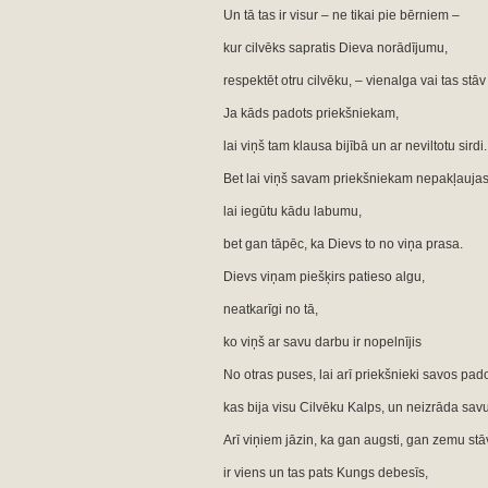
Un tā tas ir visur – ne tikai pie bērniem –
kur cilvēks sapratis Dieva norādījumu,
respektēt otru cilvēku, – vienalga vai tas stāv
Ja kāds padots priekšniekam,
lai viņš tam klausa bijībā un ar neviltotu sirdi.
Bet lai viņš savam priekšniekam nepakļaujas
lai iegūtu kādu labumu,
bet gan tāpēc, ka Dievs to no viņa prasa.
Dievs viņam piešķirs patieso algu,
neatkarīgi no tā,
ko viņš ar savu darbu ir nopelnījis
No otras puses, lai arī priekšnieki savos pado
kas bija visu Cilvēku Kalps, un neizrāda sa
Arī viņiem jāzin, ka gan augsti, gan zemu st
ir viens un tas pats Kungs debesīs,