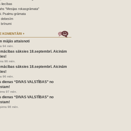
 liecības
ahs "Mesijas rokasgrāmata"
i. Psalmu grāmata
o debesīm
 brīnumi
E KOMENTĀRI
m mājās attaisnoti
ms 94 mēn.
 mācības sāksies 18.septembrī. Aicinām
ies!
irms 96 mēn.
 mācības sāksies 18.septembrī. Aicinām
ies!
ms 96 mēn.
s dienas “DIVAS VALSTĪBAS” no
ustam!
pirms 97 mēn.
s dienas “DIVAS VALSTĪBAS” no
ustam!
pirms 98 mēn.