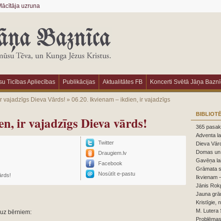
ācītāja uzruna
u Ticības Apliecības
Publikācijas
Aktualitātes FB
Koncerti Svētā Jāņa Bazn
ir vajadzīgs Dieva Vārds!
»
06.20. Ikvienam – ikdien, ir vajadzīgs
BIBLIOT
en, ir vajadzīgs Dieva vārds!
365 pasaka
Adventa la
Twitter
Dieva Vārd
Domas un 
Draugiem.lv
Gavēņa la
Facebook
Grāmata s
Nosūtīt e-pastu
ārds!
Ikvienam –
Jānis Rokp
Jauna grā
Kristīgie, 
M. Lutera 
 uz bērniem:
Problēmas,