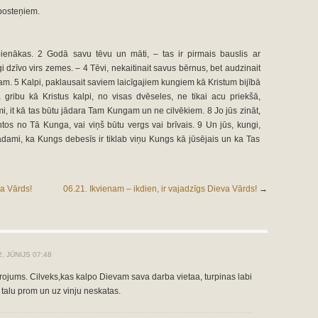
 posteņiem.
pienākas. 2 Godā savu tēvu un māti, – tas ir pirmais bauslis ar
ilgi dzīvo virs zemes. – 4 Tēvi, nekaitinait savus bērnus, bet audzinait
. 5 Kalpi, paklausait saviem laicīgajiem kungiem kā Kristum bijībā
va gribu kā Kristus kalpi, no visas dvēseles, ne tikai acu priekšā,
i, it kā tas būtu jādara Tam Kungam un ne cilvēkiem. 8 Jo jūs zināt,
ntos no Tā Kunga, vai viņš būtu vergs vai brīvais. 9 Un jūs, kungi,
nādami, ka Kungs debesīs ir tiklab viņu Kungs kā jūsējais un ka Tas
va Vārds!
06.21. Ikvienam – ikdien, ir vajadzīgs Dieva Vārds!
→
. JŪNIJS 07:48
ojums. Cilveks,kas kalpo Dievam sava darba vietaa, turpinas labi
r talu prom un uz vinju neskatas.