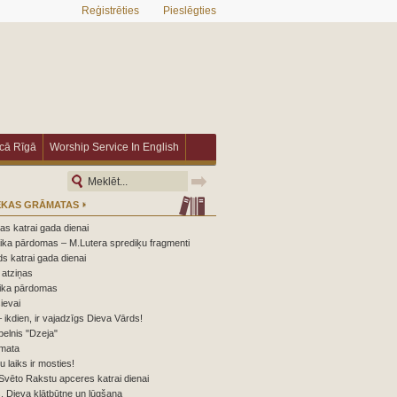
Reģistrēties
Pieslēgties
īcā Rīgā
Worship Service In English
ĒKAS GRĀMATAS
s katrai gada dienai
ika pārdomas – M.Lutera sprediķu fragmenti
s katrai gada dienai
atziņas
ika pārdomas
ievai
 ikdien, ir vajadzīgs Dieva Vārds!
elnis "Dzeja"
mata
nu laiks ir mosties!
Svēto Rakstu apceres katrai dienai
 Dieva klātbūtne un lūgšana