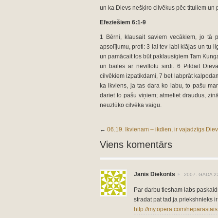
un ka Dievs nešķiro cilvēkus pēc tituliem un
Efeziešiem 6:1-9
1 Bērni, klausait saviem vecākiem, jo tā 
apsolījumu, proti: 3 lai tev labi klājas un tu 
un pamācait tos būt paklausīgiem Tam Kungam
un bailēs ar neviltotu sirdi. 6 Pildait Die
cilvēkiem izpatikdami, 7 bet labprāt kalpodam
ka ikviens, ja tas dara ko labu, to pašu ma
dariet to pašu viņiem; atmetiet draudus, zi
neuzlūko cilvēka vaigu.
←
06.19. Ikvienam – ikdien, ir vajadzīgs Die
Viens komentārs
Janis Diekonts
2007. GADA 22
Par darbu tiesham labs paskaidr
stradat pat tad,ja priekshnieks i
http://my.opera.com/neparastais