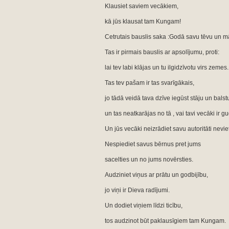
Klausiet saviem vecākiem,
kā jūs klausat tam Kungam!
Cetrutais bauslis saka :Godā savu tēvu un mā
Tas ir pirmais bauslis ar apsolījumu, proti:
lai tev labi klājas un tu ilgidzīvotu virs zemes.
Tas tev pašam ir tas svarīgākais,
jo tādā veidā tava dzīve iegūst stāju un balst
un tas neatkarājas no tā , vai tavi vecāki ir gu
Un jūs vecāki neizrādiet savu autoritāti nevie
Nespiediet savus bērnus pret jums
sacelties un no jums novērsties.
Audziniet viņus ar prātu un godbijību,
jo viņi ir Dieva radījumi.
Un dodiet viņiem līdzi ticību,
tos audzinot būt paklausīgiem tam Kungam.