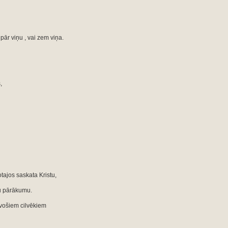
 pār viņu , vai zem viņa.
,
tajos saskata Kristu,
vu pārākumu.
āvošiem cilvēkiem