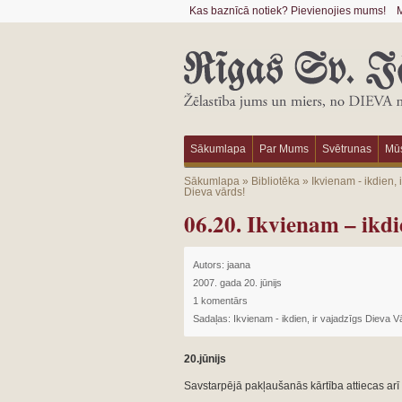
Kas baznīcā notiek? Pievienojies mums!
M
Sākumlapa
Par Mums
Svētrunas
Mūs
Sākumlapa
»
Bibliotēka
»
Ikvienam - ikdien, 
Dieva vārds!
06.20. Ikvienam – ikdi
Autors:
jaana
2007. gada 20. jūnijs
1 komentārs
Sadaļas:
Ikvienam - ikdien, ir vajadzīgs Dieva V
20.jūnijs
Savstarpējā pakļaušanās kārtība attiecas arī